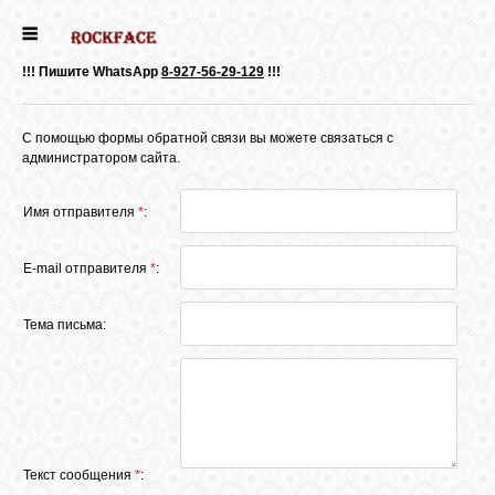
ГЛАВНАЯ
!!! Пишите WhatsApp
8-927-56-29-129
!!!
ДЕВОЧКИ
С помощью формы обратной связи вы можете связаться с
администратором сайта.
МАЛЬЧИКИ
Имя отправителя
*
:
E-mail отправителя
*
:
НОВОСТИ
Тема письма:
ВЫПУСКНИКИ
ПОЧИТАТЬ
Текст сообщения
*
: