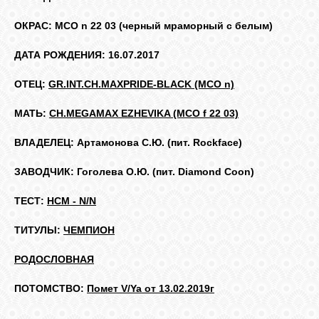
КОШКИ
ОКРАС: MCO n 22 03 (черный мраморный с белым)
ДАТА РОЖДЕНИЯ: 16.07.2017
СВЯЗЬ
ОТЕЦ:
GR.INT.CH.MAXPRIDE-BLACK (MCO n)
МАТЬ:
CH.MEGAMAX EZHEVIKA (MCO f 22 03)
VK
ВЛАДЕЛЕЦ: Артамонова С.Ю. (пит. Rockface)
FACEBOOK
ЗАВОДЧИК: Гоголева О.Ю. (пит. Diamond Coon)
ТЕСТ:
HCM - N/N
ТИТУЛЫ:
ЧЕМПИОН
РОДОСЛОВНАЯ
ПОТОМСТВО:
Помет V/Ya от 13.02.2019г