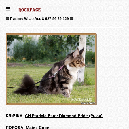
ГЛАВНАЯ
!!! Пишите WhatsApp
8-927-56-29-129
!!!
ДЕВОЧКИ
МАЛЬЧИКИ
НОВОСТИ
ВЫПУСКНИКИ
ПОЧИТАТЬ
КЛИЧКА:
CH.
Patricia Ester Diamond Pride (Рыся)
ПОРОДА: Maine Coon