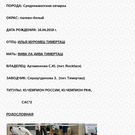
КОШКИ
ПОРОДА: Среднеазиатская овчарка
ОКРАС: палево-белый
ДАТА РОЖДЕНИЯ: 16.04.2018 г.
СВЯЗЬ
ОТЕЦ:
ИЛЬЯ МУРОМЕЦ ТИМЕРТАШ
VK
МАТЬ:
ВИВА ЛА ДИВА ТИМЕРТАШ
ВЛАДЕЛЕЦ: Артамонова С.Ю. (пит. Rockface)
FACEBOOK
ЗАВОДЧИК: Сиразутдинова З. (пит. Тимерташ)
ТИТУЛЫ: Ю.ЧЕМПИОН РОССИИ, Ю.ЧЕМПИОН РКФ,
САС*2
РОДОСЛОВНАЯ