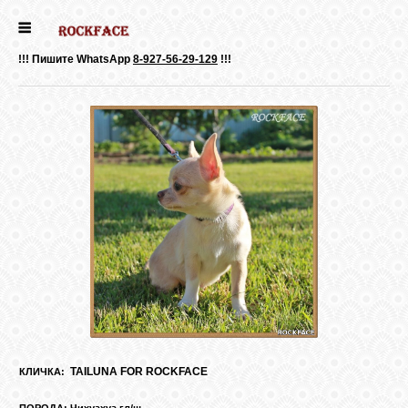
ГЛАВНАЯ
!!! Пишите WhatsApp
8-927-56-29-129
!!!
ДЕВОЧКИ
МАЛЬЧИКИ
НОВОСТИ
ВЫПУСКНИКИ
ПОЧИТАТЬ
TAILUNA FOR ROCKFACE
КЛИЧКА:
ПОРОДА: Чихуахуа гл/ш