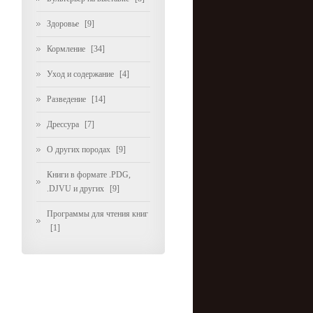
Здоровье
[9]
Кормление
[34]
Уход и содержание
[4]
Разведение
[14]
Дрессура
[7]
О других породах
[9]
Книги в формате .PDG,
.DJVU и других
[9]
Программы для чтения книг
[1]