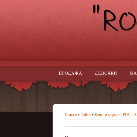
ПРОДАЖА
ДЕВОЧКИ
МА
Главная
»
Файлы
»
Книги в формате .PDG, .D