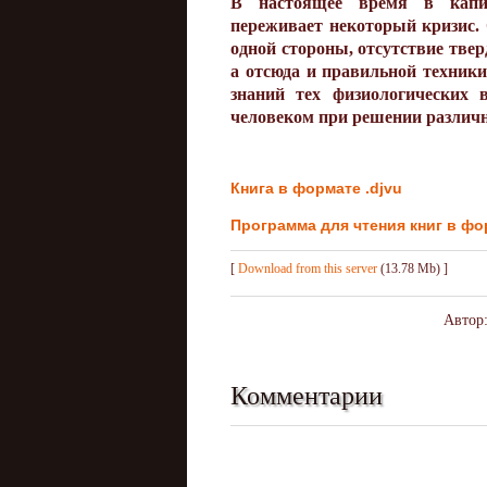
В настоящее время в капита
переживает некоторый кризис. 
одной стороны, отсутствие тве
а отсюда и правильной техники
знаний тех физиологических 
человеком при решении различ
Книга в формате .djvu
Программа для чтения книг в фо
[
Download from this server
(13.78 Mb) ]
Автор
Комментарии