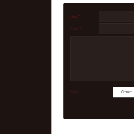
Имя *:
Email *:
Код *: