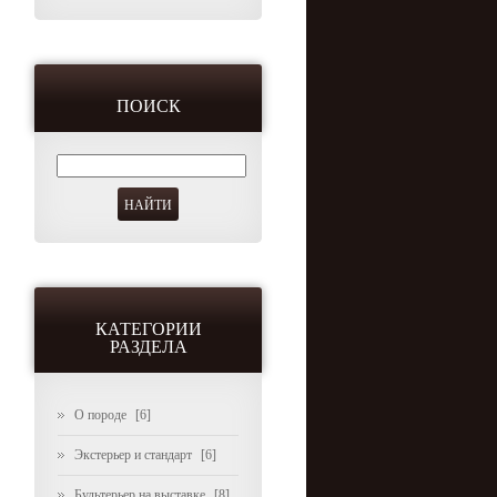
ПОИСК
КАТЕГОРИИ
РАЗДЕЛА
О породе
[6]
Экстерьер и стандарт
[6]
Бультерьер на выставке
[8]