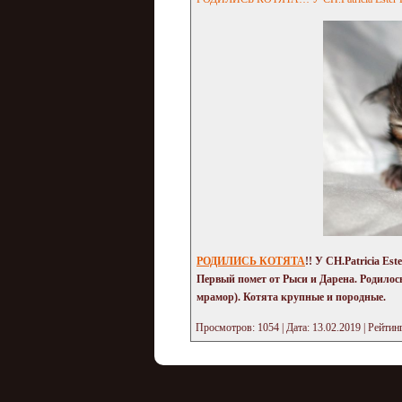
РОДИЛИСЬ КОТЯТА
!! У CH.Patricia E
Первый помет от Рыси и Дарена. Родилос
мрамор). Котята крупные и породные.
Просмотров: 1054 | Дата:
13.02.2019
| Рейтинг