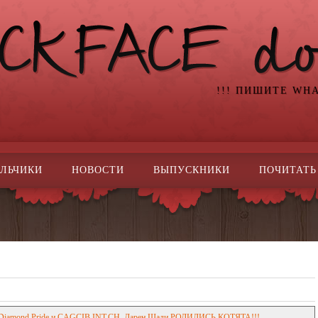
!!! ПИШИТЕ WH
ЛЬЧИКИ
НОВОСТИ
ВЫПУСКНИКИ
ПОЧИТАТЬ
 Diamond Pride и CAGCIB.INT.CH. Дарен Шади РОДИЛИСЬ КОТЯТА!!!