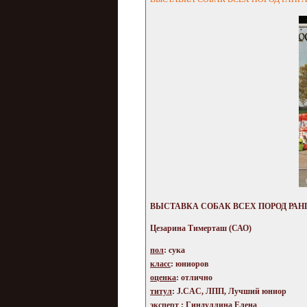
ВЫСТАВКА СОБАК ВСЕХ ПОРОД РАНГА С
Цезарина Тимерташ (САО)
пол
: сука
класс
: юниоров
оценка
: отлично
титул
: J.CAC, ЛПП, Лучший юниор
эксперт
: Гиндуллина Елена