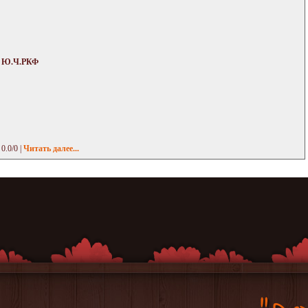
, Ю.Ч.РКФ
 0.0/0 |
Читать далее...