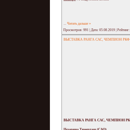
...
Читать дальше »
Просмотров: 991 | Дата:
05.08.2019
| Рейтинг:
ВЫСТАВКА РАНГА САС, ЧЕМПИОН РКФ "
ВЫСТАВКА РАНГА САС, ЧЕМПИОН РКФ "
Цезарина Тимерташ (САО)