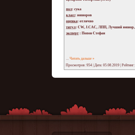
пол
: сука
класс
: юниоров
оценка
: отлично
титул
: CW, J.CAC, ЛПП, Лучший юниор
эксперт
: Попов Стефан
...
Читать дальше »
Просмотров: 954 | Дата:
05.08.2019
| Рейтинг: