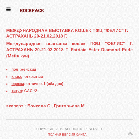
ГЛАВНАЯ
МЕЖДУНАРОДНАЯ ВЫСТАВКА КОШЕК ПФЦ "ФЕЛИС" Г.
АСТРАХАНЬ 20-21.02.2018 Г.
ЕСТЬ КОТЯТА
Международная выставка кошек ПФЦ "ФЕЛИС" Г.
АСТРАХАНЬ 20-21.02.2018 Г. Patricia Ester Diamond Pride
(Мейн кун)
НОВОСТИ
пол
: женский
НАШИ
класс
: открытый
СОБАКИ
оценка
: отлично. 1 (оба дня)
титул
: САС *2
НАШИ КОШКИ
эксперт
: Бочкова С., Григорьева М.
КНИГИ
COPYRIGHT 2019. ALL RIGHTS RESERVED.
ПОЛНАЯ ВЕРСИЯ САЙТА