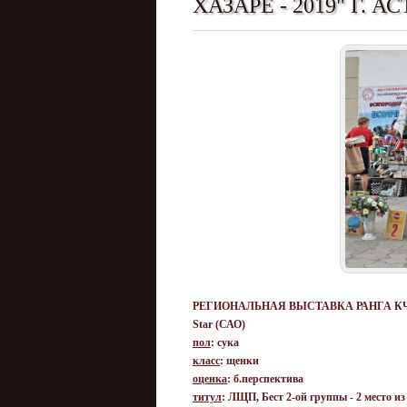
ХАЗАРЕ - 2019" Г. А
РЕГИОНАЛЬНАЯ ВЫСТАВКА РАНГА КЧФ "ВС
Star (САО)
пол
: сука
класс
: щенки
оценка
: б.перспектива
титул
: ЛЩП, Бест 2-ой группы - 2 место из