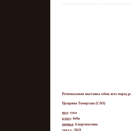
Региональная выставка собак всех пород р
Цезарина Тимерташ (САО)
пол
: сука
класс
: беби
оценка
: б.перспектива
титул
: ЛБП