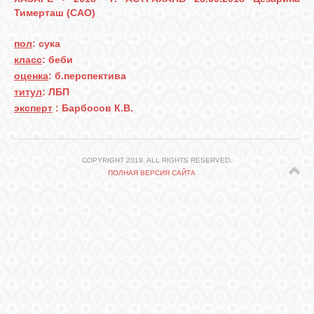
СВЯЗЬ
Тимерташ (САО)
пол
: сука
ВХОД
класс
: беби
оценка
: б.перспектива
титул
: ЛБП
VK
эксперт
: Барбосов К.В.
FACEBOOK
COPYRIGHT 2019. ALL RIGHTS RESERVED.
ПОЛНАЯ ВЕРСИЯ САЙТА
TWITTER