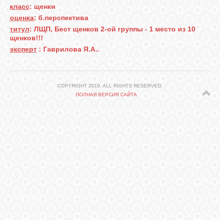
СВЯЗЬ
класс
: щенки
оценка
: б.перспектива
титул
: ЛЩП, Бест щенков 2-ой группы - 1 место из 10
ВХОД
щенков!!!
эксперт
: Гаврилова Я.А..
VK
COPYRIGHT 2019. ALL RIGHTS RESERVED.
ПОЛНАЯ ВЕРСИЯ САЙТА
FACEBOOK
TWITTER