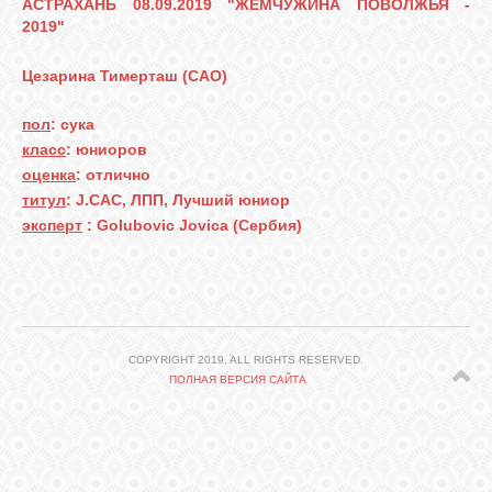
АСТРАХАНЬ 08.09.2019 "ЖЕМЧУЖИНА ПОВОЛЖЬЯ -
СВЯЗЬ
2019"
ВХОД
Цезарина Тимерташ (САО)
пол
: сука
класс
: юниоров
VK
оценка
: отлично
титул
: J.CAC, ЛПП, Лучший юниор
эксперт
: Golubovic Jovica (Сербия)
FACEBOOK
TWITTER
COPYRIGHT 2019. ALL RIGHTS RESERVED.
ПОЛНАЯ ВЕРСИЯ САЙТА