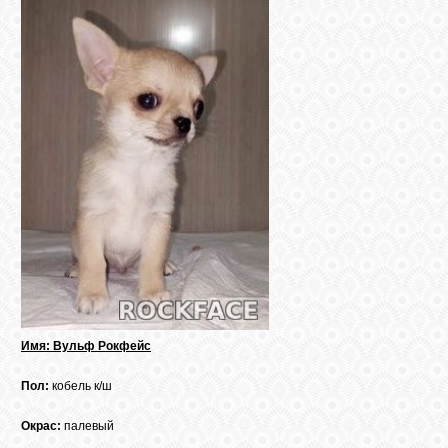
КОШКИ
СВЯЗЬ
VK
FACEBOOK
Имя:
Вульф Рокфейс
Пол:
кобель к/ш
Окрас:
палевый