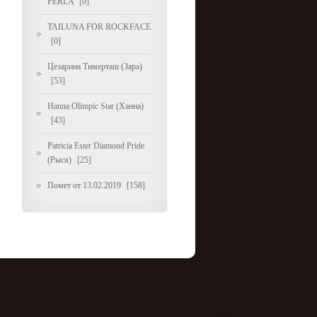
PERLA
[0]
TAILUNA FOR ROCKFACE
[0]
Цезарина Тимерташ (Зара)
[53]
Hanna Olimpic Star (Ханна)
[43]
Patricia Ester Diamond Pride
(Рыся)
[25]
Помет от 13.02.2019
[158]