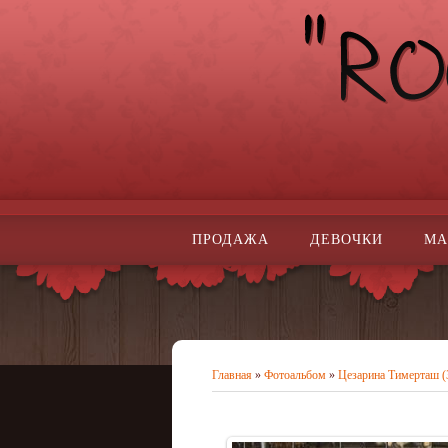
ПРОДАЖА
ДЕВОЧКИ
МА
Главная
»
Фотоальбом
»
Цезарина Тимерташ (