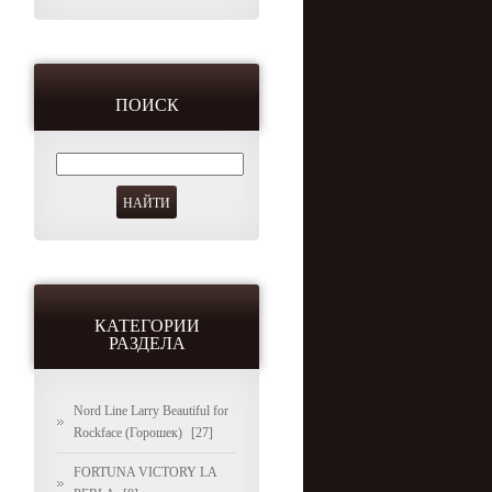
ПОИСК
КАТЕГОРИИ
РАЗДЕЛА
Nord Line Larry Beautiful for
Rockface (Горошек)
[27]
FORTUNA VICTORY LA