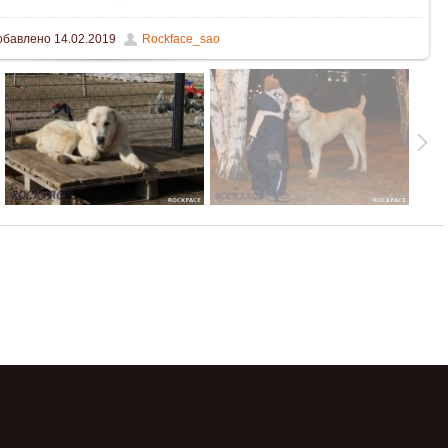
обавлено
14.02.2019
Rockface_sao