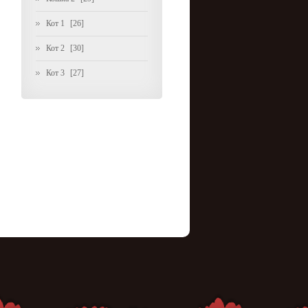
Кот 1
[26]
Кот 2
[30]
Кот 3
[27]