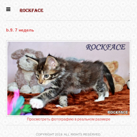
ГЛАВНАЯ
b.9. 7 недель
ЕСТЬ КОТЯТА
НОВОСТИ
НАШИ
СОБАКИ
НАШИ КОШКИ
КНИГИ
Просмотреть фотографию в реальном размере
COPYRIGHT 2019. ALL RIGHTS RESERVED.