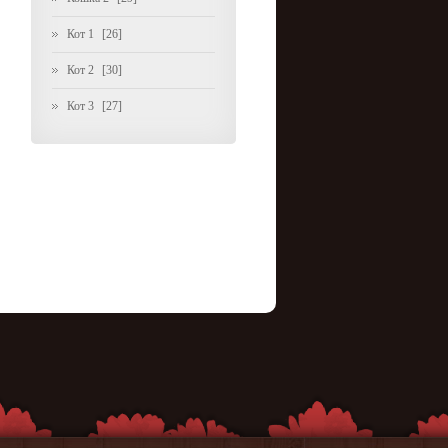
Кот 1
[26]
Кот 2
[30]
Кот 3
[27]