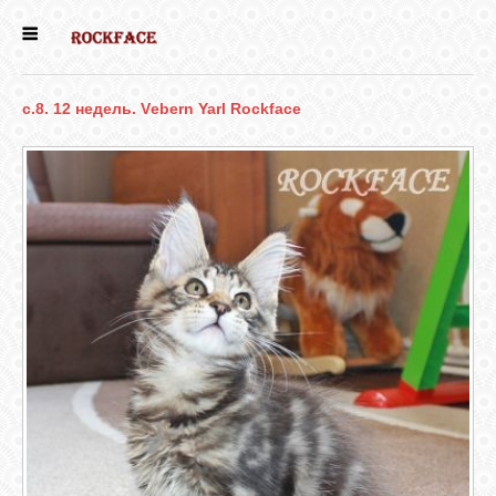
ГЛАВНАЯ
c.8. 12 недель. Vеbern Yarl Rockface
ЕСТЬ КОТЯТА
НОВОСТИ
НАШИ
СОБАКИ
НАШИ КОШКИ
КНИГИ