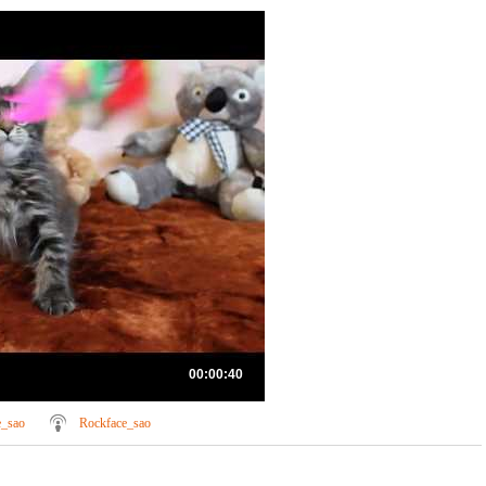
00:00:40
e_sao
Rockface_sao