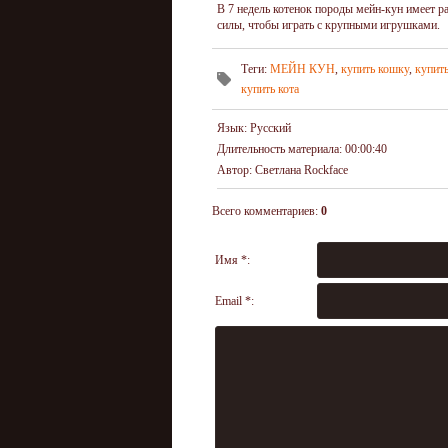
В 7 недель котенок породы мейн-кун имеет р
силы, чтобы играть с крупными игрушками.
Теги
:
МЕЙН КУН
,
купить кошку
,
купит
купить кота
Язык
: Русский
Длительность материала
: 00:00:40
Автор
: Светлана Rockface
Всего комментариев
:
0
Имя *:
Email *: