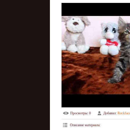
Просмотры
: 0
Добавил
:
Rockfac
Описание материала
: