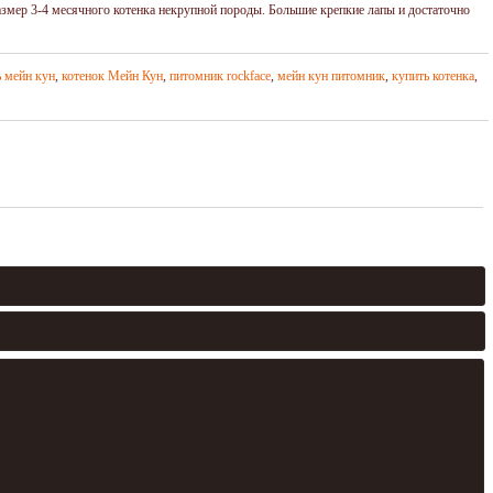
азмер 3-4 месячного котенка некрупной породы. Большие крепкие лапы и достаточно
ь мейн кун
,
котенок Мейн Кун
,
питомник rockface
,
мейн кун питомник
,
купить котенка
,