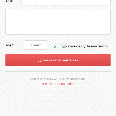
Email *:
КНИГИ
СВЯЗЬ
ВХОД
Код *:
VK
FACEBOOK
COPYRIGHT 2019. ALL RIGHTS RESERVED.
ПОЛНАЯ ВЕРСИЯ САЙТА
TWITTER