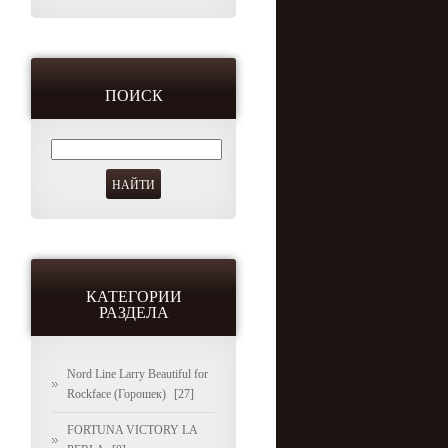
ПОИСК
КАТЕГОРИИ
РАЗДЕЛА
Nord Line Larry Beautiful for
Rockface (Горошек)
[27]
FORTUNA VICTORY LA