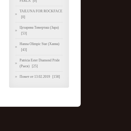
PERLA
[0]
TAILUNA FOR ROCKFACE
[0]
Цезарина Тимерташ (Зара)
[53]
Hanna Olimpic Star (Ханна)
[43]
Patricia Ester Diamond Pride
(Рыся)
[25]
Помет от 13.02.2019
[158]