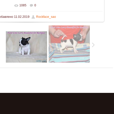
1085
0
обавлено
11.02.2019
Rockface_sao