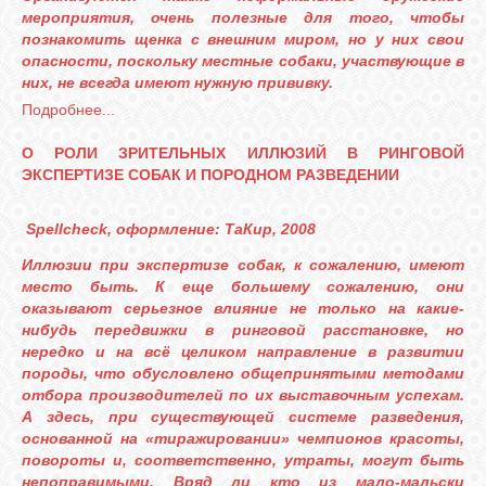
КОШКИ
мероприятия, очень полезные для того, чтобы
познакомить щенка с внешним миром, но у них свои
опасности, поскольку местные собаки, участвующие в
них, не всегда имеют нужную прививку.
Подробнее...
СВЯЗЬ
О РОЛИ ЗРИТЕЛЬНЫХ ИЛЛЮЗИЙ В РИНГОВОЙ
ЭКСПЕРТИЗЕ СОБАК И ПОРОДНОМ РАЗВЕДЕНИИ
VK
Spellcheck, оформление: ТаКир, 2008
FACEBOOK
Иллюзии при экспертизе собак, к сожалению, имеют
место быть. К еще большему сожалению, они
оказывают серьезное влияние не только на какие-
нибудь передвижки в ринговой расстановке, но
нередко и на всё целиком направление в развитии
породы, что обусловлено общепринятыми методами
отбора производителей по их выставочным успехам.
А здесь, при существующей системе разведения,
основанной на «тиражировании» чемпионов красоты,
повороты и, соответственно, утраты, могут быть
непоправимыми. Вряд ли кто из мало-мальски