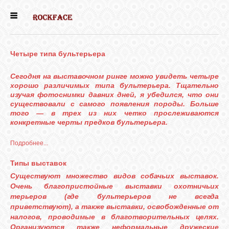
ГЛАВНАЯ
Четыре типа бультерьера
ДЕВОЧКИ
Сегодня на выставочном ринге можно увидеть четыре
хорошо различимых типа бультерьера. Тщательно
МАЛЬЧИКИ
изучая фотоснимки давних дней, я убедился, что они
существовали с самого появления породы. Больше
того — в трех из них четко прослеживаются
конкретные черты предков бультерьера.
НОВОСТИ
Подробнее...
ВЫПУСКНИКИ
Типы выставок
Существуют множество видов собачьих выставок.
Очень благопристойные выставки охотничьих
ПОЧИТАТЬ
терьеров (где бультерьеров не всегда
приветствуют), а также выставки, освобожденные от
налогов, проводимые в благотворительных целях.
Организуются также неформальные дружеские