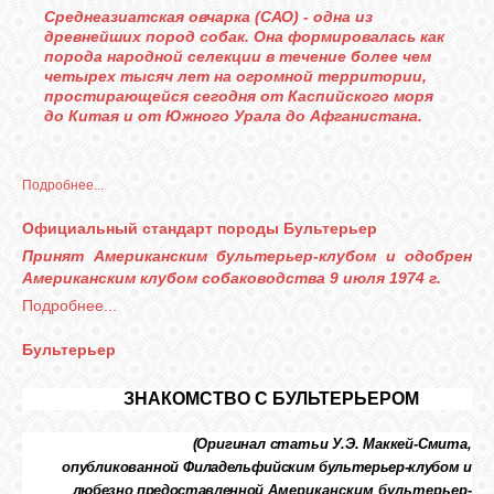
КОШКИ
Среднеазиатская овчарка (САО) - одна из
древнейших пород собак. Она формировалась как
порода народной селекции в течение более чем
четырех тысяч лет на огромной территории,
простирающейся сегодня от Каспийского моря
СВЯЗЬ
до Китая и от Южного Урала до Афганистана.
VK
Подробнее...
Официальный стандарт породы Бультерьер
FACEBOOK
Принят Американским бультерьер-клубом и одобрен
Американским клубом собаководства 9 июля 1974 г.
Подробнее...
Бультерьер
ЗНАКОМСТВО С БУЛЬТЕРЬЕРОМ
(Оригинал статьи У.Э. Маккей-Смита,
опубликованной Фи
ладельфийским бультерьер-клубом и
любезно предоставленной
Американским бультерьер-