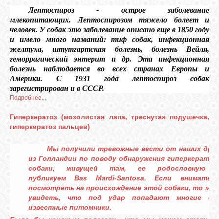
Лептоспироз - острое заболевание
млекопитающих. Лептоспирозом тяжело болеет и
человек. У собак это заболевание описано еще в 1850 году
и имело много названий: тиф собак, инфекционная
желтуха, штутгартская болезнь, болезнь Вейля,
геморрагический энтерит и др. Эта инфекционная
болезнь наблюдается во всех странах Европы и
Америки. С 1931 года лептоспироз собак
зарегистрирован и в СССР.
Подробнее...
Гиперкератоз (мозолистая лапа, треснутая подушечка,
гиперкератоз пальцев)
Мы получили тревожные вести от наших дру
из Голландии по поводу обнаружения гиперкератоз
собаки, живущей там, ее родословную 
публикуем
Bas Mardi-Santosa
. Если вниматель
посмотреть на происхождение этой собаки, то мо
увидеть, что под удар попадают многие оче
известные питомники.