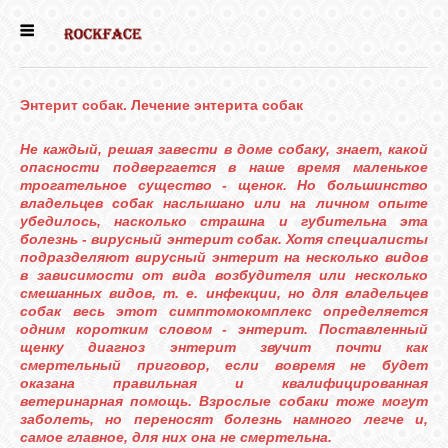
ГЛАВНАЯ
Энтерит собак. Лечение энтерита собак
ДЕВОЧКИ
Не каждый, решая завести в доме собаку, знает, какой
опасности подвергается в наше время маленькое
МАЛЬЧИКИ
трогательное существо - щенок. Но большинство
владельцев собак наслышано или на личном опыте
убедилось, насколько страшна и губительна эта
болезнь - вирусный энтерит собак. Хотя специалисты
НОВОСТИ
подразделяют вирусный энтерит на несколько видов
в зависимости от вида возбудителя или несколько
смешанных видов, т. е. инфекции, но для владельцев
ВЫПУСКНИКИ
собак весь этот симптомокомплекс определяется
одним коротким словом - энтерит. Поставленный
щенку диагноз энтерит звучит почти как
смертельный приговор, если вовремя не будет
ПОЧИТАТЬ
оказана правильная и квалифицированная
ветеринарная помощь. Взрослые собаки тоже могут
заболеть, но переносят болезнь намного легче и,
самое главное, для них она не смертельна.