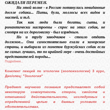
ОЖИДАЛИ ПЕРЕМЕН.
На этой волне - в Россию потянулись невиданные
доселе собаки... Питы, були, моллосы всех видов и
мастей, и т.д.
Так как люди были богаты, сыты, и
романтически настроены - спрос на этих собак, не
смотря на их дороговизну - был изрядным.
Но и труду заводчиков - стоило отдать
должное... Они самостоятельно ехали в заморские
страны, и выбирали из пометов буржуйских собак если
не самых лучших, то по крайней мере - очень достойных
представителей породы...
Подробнее...
Конспект лекций по этологии (зоопсихологии) 3 курс,
Дис/спец: "Зоология"
Предмет научного познания представляет собой
некоторую совокупность сторон, свойств и
отношений действительности, исследуемых с
определенной целью в данных условиях и
обстоятельствах.