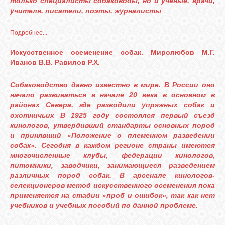
только специалисты собаководы, но и ученые, врачи,
учителя, писатели, поэты, журналисты
Подробнее...
Искусственное осеменение собак. Миролюбов М.Г.
Иванов В.В. Равилов Р.Х.
Собаководство давно известно в мире. В России оно
начало развиваться в начале 20 века в основном в
районах Севера, где разводили упряжных собак и
охотничьих В 1925 году состоялся первый съезд
кинологов, утвердивший стандарты основных пород
и принявший «Положение о племенном разведении
собак». Сегодня в каждом регионе страны имеются
многочисленные клубы, федерации кинологов,
питомники, заводчики, занимающиеся разведением
различных пород собак. В арсенале кинологов-
селекционеров метод искусственного осеменения пока
применяется на стадии «проб и ошибок», так как нет
учебников и учебных пособий по данной проблеме.