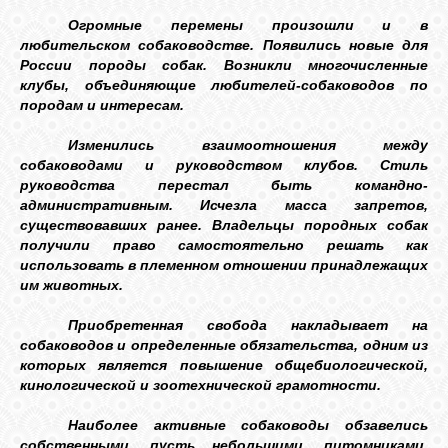
КОШКИ
Огромные перемены произошли и в
любительском собаководстве. Появились новые для
России породы собак. Возникли многочисленные
клубы, объединяющие любителей-собаководов по
СВЯЗЬ
породам и интересам.
Изменились взаимоотношения между
собаководами и руководством клубов. Стиль
VK
руководства перестал быть командно-
административным. Исчезла масса запретов,
существовавших ранее. Владельцы породных собак
FACEBOOK
получили право самостоятельно решать как
использовать в племенном отношении принадлежащих
им животных.
Приобретенная свобода накладывает на
собаководов и определенные обязательства, одним из
которых является повышение общебиологической,
кинологической и зоотехнической грамотности.
Наиболее активные собаководы обзавелись
собственными, пусть небольшими, питомниками.