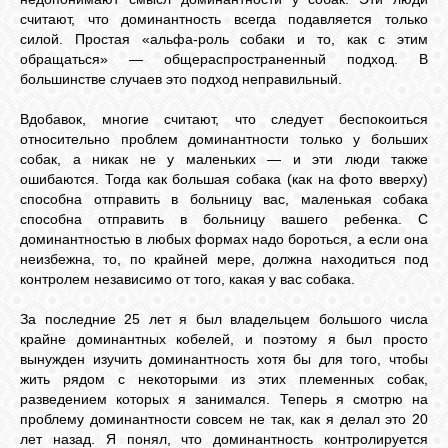
КОШКИ
считают, что доминантность всегда подавляется только
силой. Простая «альфа-роль собаки и то, как с этим
обращаться» — общераспространенный подход. В
большинстве случаев это подход неправильный.
СВЯЗЬ
Вдобавок, многие считают, что следует беспокоиться
относительно проблем доминантности только у больших
собак, а никак не у маленьких — и эти люди также
VK
ошибаются. Тогда как большая собака (как на фото вверху)
способна отправить в больницу вас, маленькая собака
способна отправить в больницу вашего ребенка. С
FACEBOOK
доминантностью в любых формах надо бороться, а если она
неизбежна, то, по крайней мере, должна находиться под
контролем независимо от того, какая у вас собака.
За последние 25 лет я был владельцем большого числа
крайне доминантных кобелей, и поэтому я был просто
вынужден изучить доминантность хотя бы для того, чтобы
жить рядом с некоторыми из этих племенных собак,
разведением которых я занимался. Теперь я смотрю на
проблему доминантности совсем не так, как я делал это 20
лет назад. Я понял, что доминантность контролируется