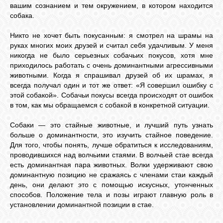
вашим сознанием и тем окружением, в котором находится
собака.
Никто не хочет быть покусанным: я смотрел на шрамы на
руках многих моих друзей и считал себя удачливым. У меня
никогда не было серьезных собачьих покусов, хотя мне
приходилось работать с очень доминантными агрессивными
животными. Когда я спрашивал друзей об их шрамах, я
всегда получал один и тот же ответ: «Я совершил ошибку с
этой собакой». Собачьи покусы всегда происходят от ошибок
в том, как мы обращаемся с собакой в конкретной ситуации.
Собаки — это стайные животные, и лучший путь узнать
больше о доминантности, это изучить стайное поведение.
Для того, чтобы понять, лучше обратиться к исследованиям,
проводившихся над волчьими стаями. В волчьей стае всегда
есть доминантная пара животных. Волки удерживают свою
доминантную позицию не сражаясь с членами стаи каждый
день, они делают это с помощью искусных, утонченных
способов. Положение тела и позы играют главную роль в
установлении доминантной позиции в стае.