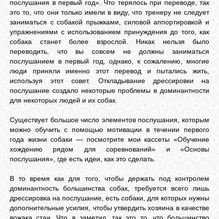
послушания в первый год». Что терялось при переводе, так
это то, что они только имели в виду, что тренеру не следует
заниматься с собакой прыжками, силовой аппортировкой и
упражнениями с использованием принуждения до того, как
собака станет более взрослой. Никак нельзя было
переводить, что вы совсем не должны заниматься
послушанием в первый год, однако, к сожалению, многие
люди приняли именно этот перевод и пытались жить,
используя этот совет. Откладывание дрессировки на
послушание создало некоторые проблемы в доминантности
для некоторых людей и их собак.
Существует большое число элементов послушания, которым
можно обучить с помощью мотивации в течении первого
года жизни собаки — посмотрите мои кассеты «Обучение
хождению рядом для соревнований» и «Основы
послушания», где есть идеи, как это сделать.
В то время как для того, чтобы держать под контролем
доминантность большинства собак, требуется всего лишь
дрессировка на послушание, есть собаки, для которых нужны
дополнительные усилия, чтобы утвердить хозяина в качестве
вожака стаи. Что я заметил, так это то, что большинство