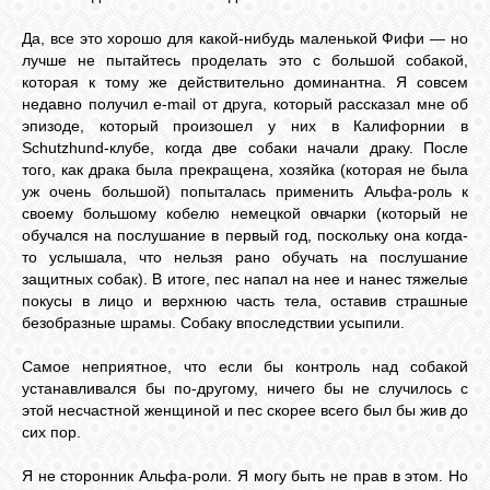
Да, все это хорошо для какой-нибудь маленькой Фифи — но
лучше не пытайтесь проделать это с большой собакой,
которая к тому же действительно доминантна. Я совсем
недавно получил e-mail от друга, который рассказал мне об
эпизоде, который произошел у них в Калифорнии в
Schutzhund-клубе, когда две собаки начали драку. После
того, как драка была прекращена, хозяйка (которая не была
уж очень большой) попыталась применить Альфа-роль к
своему большому кобелю немецкой овчарки (который не
обучался на послушание в первый год, поскольку она когда-
то услышала, что нельзя рано обучать на послушание
защитных собак). В итоге, пес напал на нее и нанес тяжелые
покусы в лицо и верхнюю часть тела, оставив страшные
безобразные шрамы. Собаку впоследствии усыпили.
Самое неприятное, что если бы контроль над собакой
устанавливался бы по-другому, ничего бы не случилось с
этой несчастной женщиной и пес скорее всего был бы жив до
сих пор.
Я не сторонник Альфа-роли. Я могу быть не прав в этом. Но