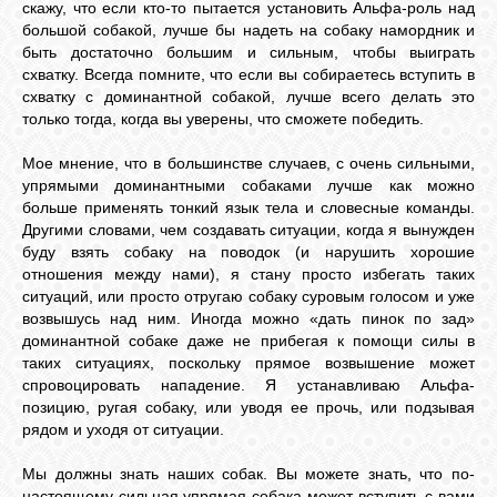
скажу, что если кто-то пытается установить Альфа-роль над
большой собакой, лучше бы надеть на собаку намордник и
быть достаточно большим и сильным, чтобы выиграть
схватку. Всегда помните, что если вы собираетесь вступить в
схватку с доминантной собакой, лучше всего делать это
только тогда, когда вы уверены, что сможете победить.
Мое мнение, что в большинстве случаев, с очень сильными,
упрямыми доминантными собаками лучше как можно
больше применять тонкий язык тела и словесные команды.
Другими словами, чем создавать ситуации, когда я вынужден
буду взять собаку на поводок (и нарушить хорошие
отношения между нами), я стану просто избегать таких
ситуаций, или просто отругаю собаку суровым голосом и уже
возвышусь над ним. Иногда можно «дать пинок по зад»
доминантной собаке даже не прибегая к помощи силы в
таких ситуациях, поскольку прямое возвышение может
спровоцировать нападение. Я устанавливаю Альфа-
позицию, ругая собаку, или уводя ее прочь, или подзывая
рядом и уходя от ситуации.
Мы должны знать наших собак. Вы можете знать, что по-
настоящему сильная упрямая собака может вступить с вами