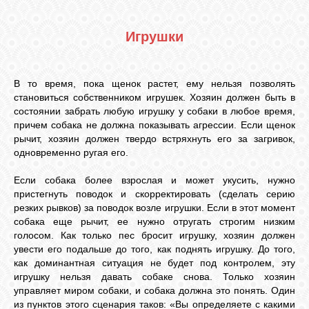
Игрушки
В то время, пока щенок растет, ему нельзя позволять
становиться собственником игрушек. Хозяин должен быть в
состоянии забрать любую игрушку у собаки в любое время,
причем собака не должна показывать агрессии. Если щенок
рычит, хозяин должен твердо встряхнуть его за загривок,
одновременно ругая его.
Если собака более взрослая и может укусить, нужно
пристегнуть поводок и скорректировать (сделать серию
резких рывков) за поводок возле игрушки. Если в этот момент
собака еще рычит, ее нужно отругать строгим низким
голосом. Как только пес бросит игрушку, хозяин должен
увести его подальше до того, как поднять игрушку. До того,
как доминантная ситуация не будет под контролем, эту
игрушку нельзя давать собаке снова. Только хозяин
управляет миром собаки, и собака должна это понять. Один
из пунктов этого сценария таков: «Вы определяете с какими