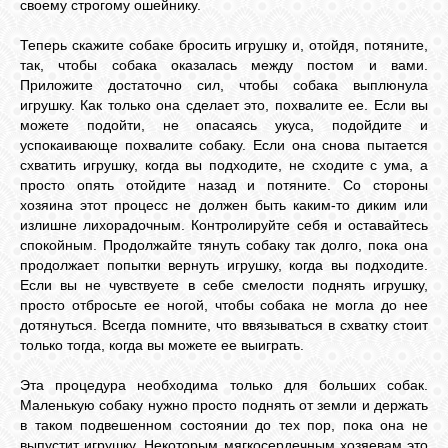
своему строгому ошейнику.
Теперь скажите собаке бросить игрушку и, отойдя, потяните,
так, чтобы собака оказалась между постом и вами.
Приложите достаточно сил, чтобы собака выплюнула
игрушку. Как только она сделает это, похвалите ее. Если вы
можете подойти, не опасаясь укуса, подойдите и
успокаивающе похвалите собаку. Если она снова пытается
схватить игрушку, когда вы подходите, не сходите с ума, а
просто опять отойдите назад и потяните. Со стороны
хозяина этот процесс не должен быть каким-то диким или
излишне лихорадочным. Контролируйте себя и оставайтесь
спокойным. Продолжайте тянуть собаку так долго, пока она
продолжает попытки вернуть игрушку, когда вы подходите.
Если вы не чувствуете в себе смелости поднять игрушку,
просто отбросьте ее ногой, чтобы собака не могла до нее
дотянуться. Всегда помните, что ввязываться в схватку стоит
только тогда, когда вы можете ее выиграть.
Эта процедура необходима только для больших собак.
Маленькую собаку нужно просто поднять от земли и держать
в таком подвешенном состоянии до тех пор, пока она не
выпустит игрушку. Некоторым мягкосердечным хозяевам это