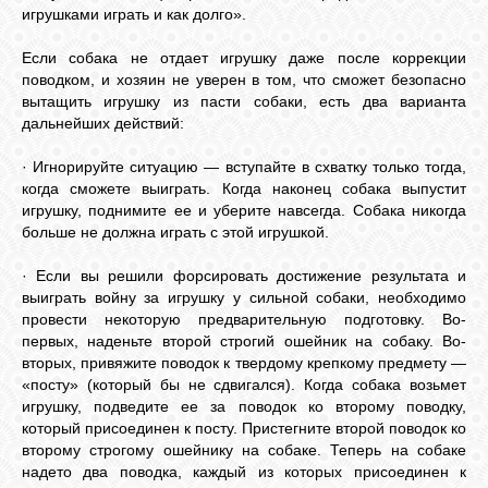
игрушками играть и как долго».
Если собака не отдает игрушку даже после коррекции
поводком, и хозяин не уверен в том, что сможет безопасно
вытащить игрушку из пасти собаки, есть два варианта
дальнейших действий:
· Игнорируйте ситуацию — вступайте в схватку только тогда,
когда сможете выиграть. Когда наконец собака выпустит
игрушку, поднимите ее и уберите навсегда. Собака никогда
больше не должна играть с этой игрушкой.
· Если вы решили форсировать достижение результата и
выиграть войну за игрушку у сильной собаки, необходимо
провести некоторую предварительную подготовку. Во-
первых, наденьте второй строгий ошейник на собаку. Во-
вторых, привяжите поводок к твердому крепкому предмету —
«посту» (который бы не сдвигался). Когда собака возьмет
игрушку, подведите ее за поводок ко второму поводку,
который присоединен к посту. Пристегните второй поводок ко
второму строгому ошейнику на собаке. Теперь на собаке
надето два поводка, каждый из которых присоединен к