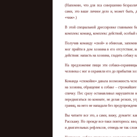
(Напомню, что для пса совершенно безразли
сами, это ваше личное дело и, может быть,
«чиж».)
В этой специальной дрессировке главными б
комплекс команд, комплекс действий, особый 
Получив команду «свой» и обнюхав, запомни
мог прийти в дом хозяина в его отсутствие, 
действия: напасть на хозяина, гладить собаку 
На предложение пищи эти собаки-охранницы
человека с ног и охраняли его до прибытия хо
Команда «спокойно» давала возможность челов
на хозяина, обращение к собаке – строжайшее
спичку. Пес сразу останавливал нарушителя
передвигаться по комнате, не делая резких, 
границ, на него не нападали без предупрежден
Вы читаете все это, а сами, вижу, думаете: 
Расскажу. Но прежде все-таки повторюсь: вв
и двигательных рефлексов, отнюдь не так сло