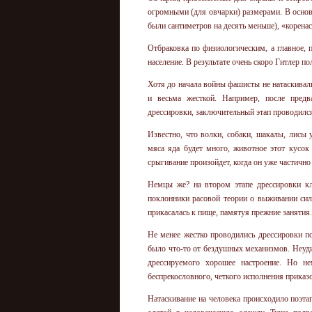
огромными (для овчарки) размерами. В основн
были сантиметров на десять меньше), «коренас
Отбраковка по физиологическим, а главное, 
население. В результате очень скоро Гитлер 
Хотя до начала войны фашисты не натаскивали
и весьма жесткой. Например, после предв
дрессировки, заключительный этап проводился
Известно, что волки, собаки, шакалы, лисы
мяса яда будет много, животное этот кусок
срыгивание произойдет, когда он уже частично
Немцы же? на втором этапе дрессировки к
поклонники расовой теории о выживании сил
прикасалась к пище, памятуя прежние занятия.
Не менее жестко проводились дрессировки п
было что-то от бездушных механизмов. Неуди
дрессируемого хорошее настроение. Но н
беспрекословного, четкого исполнения приказо
Натаскивание на человека происходило поэта