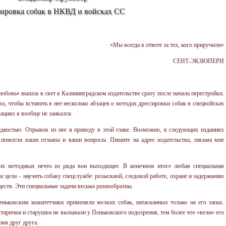
ировка собак в НКВД и войсках СС
«Мы всегда в ответе за тех, кого приручили»
СЕНТ-ЭКЗЮПЕРИ
юбовь» вышла в свет в Калининградском издательстве сразу после начала перестройки.
о, чтобы вставить в нее несколько абзацев о методах дрессировки собак в спецвойсках
циях я вообще не заикался.
редкостью. Отрывок из нее я приведу в этой главе. Возможно, в следующих изданиях
 помогли ваши отзывы и ваши вопросы. Пишите на адрес издательства, письма мне
тих методиках нечто из ряда вон выходящее. В конечном итоге любая специальная
е цели – научить собаку спецслужбе: розыскной, следовой работе, охране и задержанию
еств. Эти специальные задачи весьма разнообразны.
ньковским комитетчики применяли мелких собак, натасканных только на его запах.
арички и старушки не вызывали у Пеньковского подозрения, тем более что «вели» его
няя друг друга.