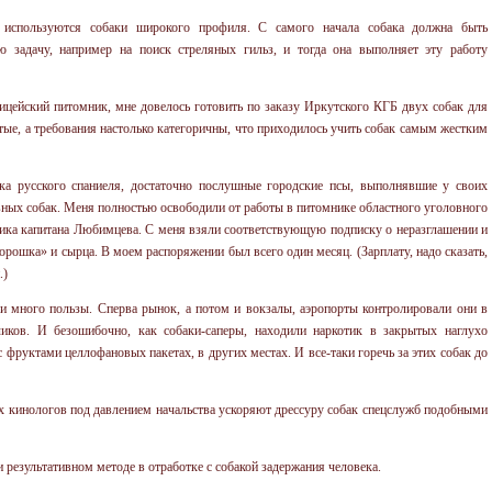
 используются собаки широкого профиля. С самого начала собака должна быть
ю задачу, например на поиск стреляных гильз, и тогда она выполняет эту работу
лицейский питомник, мне довелось готовить по заказу Иркутского КГБ двух собак для
тые, а требования настолько категоричны, что приходилось учить собак самым жестким
ка русского спаниеля, достаточно послушные городские псы, выполнявшие у своих
ивных собак. Меня полностью освободили от работы в питомнике областного уголовного
ьника капитана Любимцева. С меня взяли соответствующую подписку о неразглашении и
орошка» и сырца. В моем распоряжении был всего один месяц. (Зарплату, надо сказать,
.)
и много пользы. Сперва рынок, а потом и вокзалы, аэропорты контролировали они в
иков. И безошибочно, как собаки-саперы, находили наркотик в закрытых наглухо
 фруктами целлофановых пакетах, в других местах. И все-таки горечь за этих собак до
х кинологов под давлением начальства ускоряют дрессуру собак спецслужб подобными
 результативном методе в отработке с собакой задержания человека.