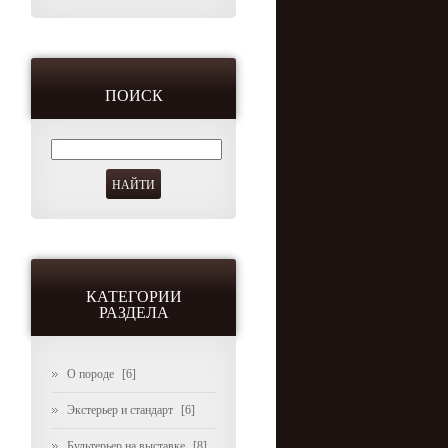
ПОИСК
КАТЕГОРИИ
РАЗДЕЛА
О породе
[6]
Экстерьер и стандарт
[6]
Бультерьер на выставке
[8]