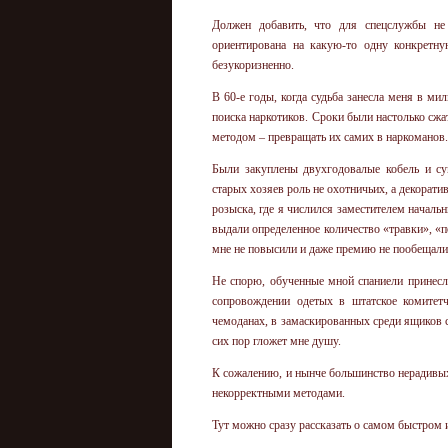
Должен добавить, что для спецслужбы не
ориентирована на какую-то одну конкретну
безукоризненно.
В 60-е годы, когда судьба занесла меня в ми
поиска наркотиков. Сроки были настолько сжа
методом – превращать их самих в наркоманов.
Были закуплены двухгодовалые кобель и су
старых хозяев роль не охотничьих, а декорат
розыска, где я числился заместителем начал
выдали определенное количество «травки», «п
мне не повысили и даже премию не пообещали
Не спорю, обученные мной спаниели принесл
сопровождении одетых в штатское комитетч
чемоданах, в замаскированных среди ящиков с
сих пор гложет мне душу.
К сожалению, и нынче большинство нерадивы
некорректными методами.
Тут можно сразу рассказать о самом быстром и