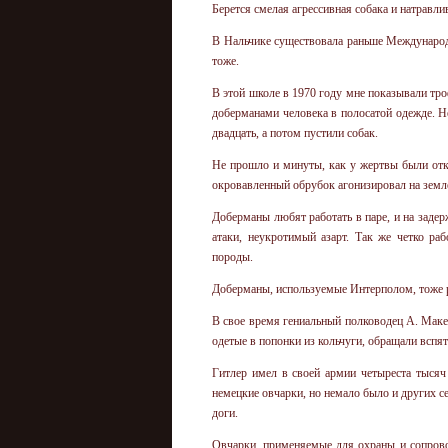
Берется смелая агрессивная собака и натравли
В Нальчике существовала раньше Международ
тоже.
В этой школе в 1970 году мне показывали т
доберманами человека в полосатой одежде. Не
двадцать, а потом пустили собак.
Не прошло и минуты, как у жертвы были отк
окровавленный обрубок агонизировал на земле
Доберманы любят работать в паре, и на заде
атаки, неукротимый азарт. Так же четко ра
породы.
Доберманы, используемые Интерполом, тоже р
В свое время гениальный полководец А. Мак
одетые в попонки из кольчуги, обращали вспят
Гитлер имел в своей армии четыреста тысяч
немецкие овчарки, но немало было и других 
доги.
Овчарки, применяемые для охраны и сопров