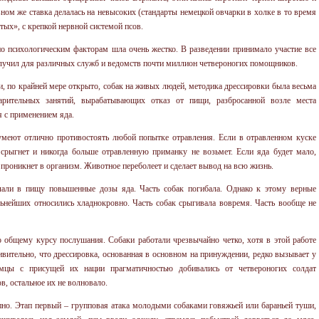
ом же ставка делалась на невысоких (стандарты немецкой овчарки в холке в то время
тых», с крепкой нервной системой псов.
по психологическим факторам шла очень жестко. В разведении принимало участие все
получил для различных служб и ведомств почти миллион четвероногих помощников.
, по крайней мере открыто, собак на живых людей, методика дрессировки была весьма
арительных занятий, вырабатывающих отказ от пищи, разбросанной возле места
 с применением яда.
 умеют отлично противостоять любой попытке отравления. Если в отравленном куске
 срыгнет и никогда больше отравленную приманку не возьмет. Если яда будет мало,
 проникнет в организм. Животное переболеет и сделает вывод на всю жизнь.
лали в пищу повышенные дозы яда. Часть собак погибала. Однако к этому верные
ьнейших относились хладнокровно. Часть собак срыгивала вовремя. Часть вообще не
о общему курсу послушания. Собаки работали чрезвычайно четко, хотя в этой работе
вительно, что дрессировка, основанная в основном на принуждении, редко вызывает у
емцы с присущей их нации прагматичностью добивались от четвероногих солдат
в, остальное их не волновало.
пно. Этап первый – групповая атака молодыми собаками говяжьей или бараньей туши,