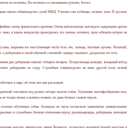
вается на человека. На человека со связанными руками, босого.
ная школа собаководства служб МВД. Учились там кубинцы, поляки, чехи. И русские
рофейные ленты фашистского времени. Очень впечатляюще выглядело задержание двумя
 знаю, в каком концлагере проводилась эта съемка; человеку дали отбежать метров на
усаны, вырваны все выступающие части тела: нос, пальцы, половые органы. Нелепый,
, а доберманы в своей обычной «змеиной» манере «жалили», догрызали это тело.
ржании два добермана опаснее четырех овчарок. Потрясающая реакция, коварный метод
ботают доберманы по следу. Служебное собаководство не знает другой столь чуткой
аботают в паре, об этом мы еще расскажем.
едонский «поставил под ружье» четыре тысячи собак. Огромные мастифообразные псы,
ь не только пеших и конных воинов, но даже боевых слонов персов.
 отлично обученных собак. Большую их часть составляли знаменитые универсальные
серьезных в служебном, боевом отношении пород: ризеншнауцеры, доберманы, немецкие
ождения высших офицерских чинов Вермахта, отличались короткой черной шерстью и