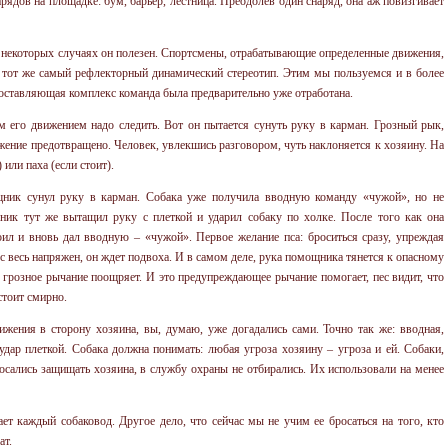
рядов на площадке: бум, барьер, лестница. Преодолев один снаряд, она аж повизгивает
 некоторых случаях он полезен. Спортсмены, отрабатывающие определенные движения,
е тот же самый рефлекторный динамический стереотип. Этим мы пользуемся и в более
составляющая комплекс команда была предварительно уже отработана.
м его движением надо следить. Вот он пытается сунуть руку в карман. Грозный рык,
ижение предотвращено. Человек, увлекшись разговором, чуть наклоняется к хозяину. На
 или паха (если стоит).
щник сунул руку в карман. Собака уже получила вводную команду «чужой», но не
щник тут же вытащил руку с плеткой и ударил собаку по холке. После того как она
коил и вновь дал вводную – «чужой». Первое желание пса: броситься сразу, упреждая
ес весь напряжен, он ждет подвоха. И в самом деле, рука помощника тянется к опасному
но грозное рычание поощряет. И это предупреждающее рычание помогает, пес видит, что
стоит смирно.
жения в сторону хозяина, вы, думаю, уже догадались сами. Точно так же: вводная,
удар плеткой. Собака должна понимать: любая угроза хозяину – угроза и ей. Собаки,
росались защищать хозяина, в службу охраны не отбирались. Их использовали на менее
ет каждый собаковод. Другое дело, что сейчас мы не учим ее бросаться на того, кто
ат.