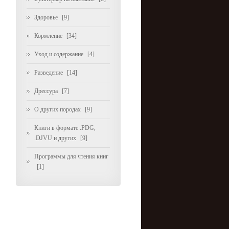
Здоровье
[9]
Кормление
[34]
Уход и содержание
[4]
Разведение
[14]
Дрессура
[7]
О других породах
[9]
Книги в формате .PDG,
.DJVU и других
[9]
Программы для чтения книг
[1]