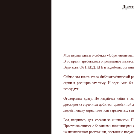
Дресс
Моя первая книга о собаках «Обреченные на л
В то время требовалось определенное мужеств
Вермахта. Об НКВД, КГБ и подобных организа
Сейчас эта книга стала библиографической 
серии я расширю эту тему. И здесь мне бы
передадут.
Оговоримся сразу. Не надейтесь найти в э
дрессировка стремится добиться одной и той ж
людей, поиску наркотиков или взрывчатых вещ
Вот, например, для слежки за «шпионом» Пе
Прогуливающиеся с болонками или шпицами ст
на значительном расстоянии, постоянно подме