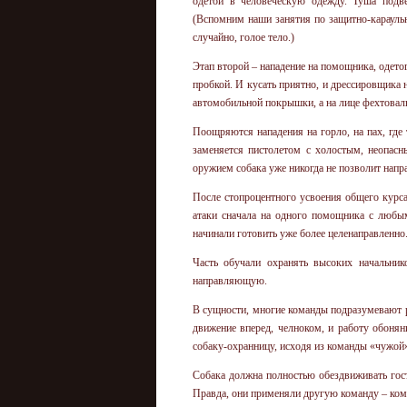
одетой в человеческую одежду. Туша подве
(Вспомним наши занятия по защитно-караульн
случайно, голое тело.)
Этап второй – нападение на помощника, одето
пробкой. И кусать приятно, и дрессировщика 
автомобильной покрышки, а на лице фехтоваль
Поощряются нападения на горло, на пах, где 
заменяется пистолетом с холостым, неопас
оружием собака уже никогда не позволит напра
После стопроцентного усвоения общего курса 
атаки сначала на одного помощника с любы
начинали готовить уже более целенаправленно
Часть обучали охранять высоких начальни
направляющую.
В сущности, многие команды подразумевают р
движение вперед, челноком, и работу обонян
собаку-охранницу, исходя из команды «чужой
Собака должна полностью обездвиживать гостя
Правда, они применяли другую команду – ком