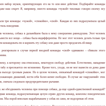
чен набор звуков, ориентирующих его на то или иное действие. Подбирайте команды
 даже ваш секрет. Я, например, вместо команды «чужой» тихонько говорю своему псу
ыли три команды: «чужой», «спокойно», «свой». Каждая из них подразумевала целый
стиль поведения.
в человека, собака в дальнейшем была к нему совершенно равнодушна. Этот человек
вынести все вещи – собака была индифферентна. Не мог этот человек делать только три
или командовать ею и кормить эту собаку или даже просто предлагать ей пищу.
 реагировали в случае первой вводной команды «свой» одинаково – сбивали этого
зяина.
еку, к которому она относилась, некоторую свободу действия. Естественно, нападение
 табу и пресекается ею мгновенно. Кроме того, уходя, он не мог вынести из дома даже
 на выходе грозным рыком. Но в целом человек, опекаемый командой «спокойно», мог
угрожающих движений, вести себя более-менее свободно. В случае же «нарушений» этих
ия, сначала следовало предупредительное рычание.
как же обездвижить человека при помощи собаки, да еще одной-единственной командой?
одная команда, подразумевающая целую серию других команд, комплекс поведенческих
жна. Мы порой невольно вырабатываем у собак их сами, не подозревая об этом.