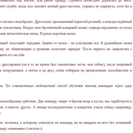
шивалась над землей, псы рвали одежду, стремясь побыстрей дорваться до мяса.
ой службе, когда псы хватают ватный дресс-костюм, стараясь не ущипнуть, хотя бы и
го весьма своеобразно. Дрессхалат, проложенный пористой резиной, а изнутри подбитый
не покалечишь. Вокруг шеи брезентовый пожарный шланг, спереди передничек из куска
ная металлическая маска. В руках короткая палка.
такой «вкусный» передник. Защита от палки – на усмотрение пса. В дальнейшем палка
ным, но обжигающим и громким холостым зарядом. После первого же знакомства с
вить его на себя.
дрессировки (он в то же время был значительно легче, чем сейчас), после уверенной
м вооружением, а потом и на двух собак отбирали по проявленным способностям и
.
ков. Тут главенствовал любопытный способ обучения многим командам через одну
азнообразные действия. Дав команду «ищи» и бросив вещь в кусты, мы задействуем и
ия, и многое другое. А немцы последовательно и конкретно учили собаку-защитницу,
».
, человека, к которому относится эта команда, но не нападать на него без оснований.
анду «внимание» («ахтунг»).