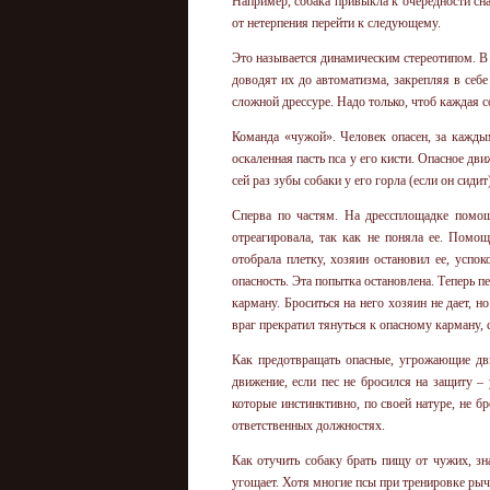
Например, собака привыкла к очередности сна
от нетерпения перейти к следующему.
Это называется динамическим стереотипом. В
доводят их до автоматизма, закрепляя в себ
сложной дрессуре. Надо только, чтоб каждая 
Команда «чужой». Человек опасен, за кажды
оскаленная пасть пса у его кисти. Опасное дв
сей раз зубы собаки у его горла (если он сидит)
Сперва по частям. На дрессплощадке помо
отреагировала, так как не поняла ее. Помо
отобрала плетку, хозяин остановил ее, успо
опасность. Эта попытка остановлена. Теперь п
карману. Броситься на него хозяин не дает, 
враг прекратил тянуться к опасному карману, 
Как предотвращать опасные, угрожающие дви
движение, если пес не бросился на защиту – 
которые инстинктивно, по своей натуре, не б
ответственных должностях.
Как отучить собаку брать пищу от чужих, зна
угощает. Хотя многие псы при тренировке рыч