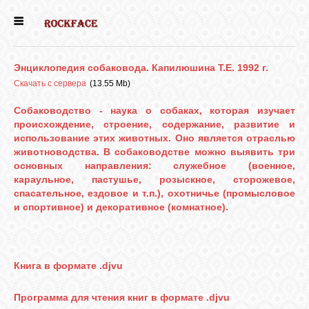
ГЛАВНАЯ
Энциклопедия собаковода. Капилюшина Т.Е. 1992 г.
ДЕВОЧКИ
Скачать с сервера
(13.55 Mb)
Собаководство - наука о собаках, которая изучает
происхождение, строение, содержание, развитие и
МАЛЬЧИКИ
использование этих животных. Оно является отраслью
животноводства. В собаководстве можно выявить три
основных направления: служебное (военное,
НОВОСТИ
караульное, пастушье, розыскное, сторожевое,
спасательное, ездовое и т.п.), охотничье (промысловое
и спортивное) и декоративное (комнатное).
ВЫПУСКНИКИ
ПОЧИТАТЬ
Книга в формате .djvu
Программа для чтения книг в формате .djvu