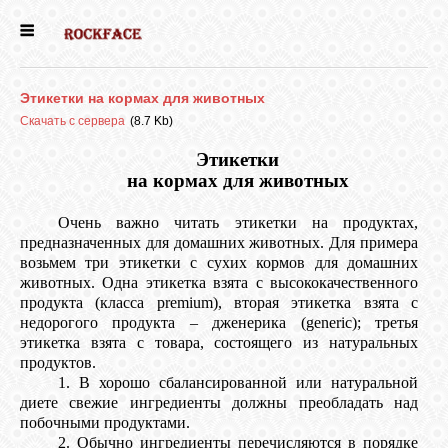
ГЛАВНАЯ
Этикетки на кормах для животных
ДЕВОЧКИ
Скачать с сервера
(8.7 Kb)
Этикетки
на кормах для животных
МАЛЬЧИКИ
Очень важно читать этикетки на продуктах,
предназначенных для домашних животных. Для примера
НОВОСТИ
возьмем три этикетки с сухих кормов для домашних
животных. Одна этикетка взята с высококачественного
продукта (класса premium), вторая этикетка взята с
ВЫПУСКНИКИ
недорогого продукта – дженерика (generic); третья
этикетка взята с товара, состоящего из натуральных
продуктов.
ПОЧИТАТЬ
1. В хорошо сбалансированной или натуральной
диете свежие ингредиенты должны преобладать над
побочными продуктами.
2. Обычно ингредиенты перечисляются в порядке