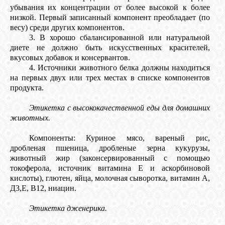
КОШКИ
убывания их концентрации от более высокой к более
низкой. Первый записанный компонент преобладает (по
весу) среди других компонентов.
3. В хорошо сбалансированной или натуральной
диете не должно быть искусственных красителей,
СВЯЗЬ
вкусовых добавок и консервантов.
4. Источники животного белка должны находиться
на первых двух или трех местах в списке компонентов
VK
продукта.
Этикетка с высококачественной еды для домашних
FACEBOOK
животных.
Компоненты: Куриное мясо, вареный рис,
дробленая пшеница, дробленые зерна кукурузы,
животный жир (законсервированный с помощью
токоферола, источник витамина Е и аскорбиновой
кислоты), глютен, яйца, молочная сыворотка, витамин А,
Д3,Е, В12, ниацин.
Этикетка дженерика.