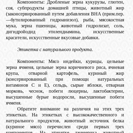
Компоненты: Дробленые зерна кукурузы, глютен,
соя, субпродукты домашней птицы, животный жир
(законсервированный путем добавления BHA (прим.пер.
—бутилированный гидроанизол), рыба, мяcокостная
мука, зерна пшеницы, животный гидролизат, соль,
дигидройодид этилендиамина, искусственные
красители, искусственные вкусовые добавки.
Этикетка с натурального продукта.
Компоненты: Мясо индейки, курицы, цельные
зерна ячменя, цельные зерна коричневого риса, ячневая
крупа, отварной картофель, куриный жир
(консервированный при помощи натуральных
витаминов С и Е), сельдь, сырые яблоки, отварная
морковь, чеснок, побеги люцерны, лактобактерии,
высушенные бурые водоросли, высушенные побеги
ячменя.
Обратите внимание на различия на этих трех
этикетках. На этикетках с высококачественного и
натурального продуктов, животный источник белка
(куриное мясо) перечислен среди первых трех
компонентов. На этикетке дженерика животный