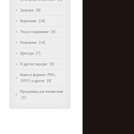
Здоровье
[9]
Кормление
[34]
Уход и содержание
[4]
Разведение
[14]
Дрессура
[7]
О других породах
[9]
Книги в формате .PDG,
.DJVU и других
[9]
Программы для чтения книг
[1]