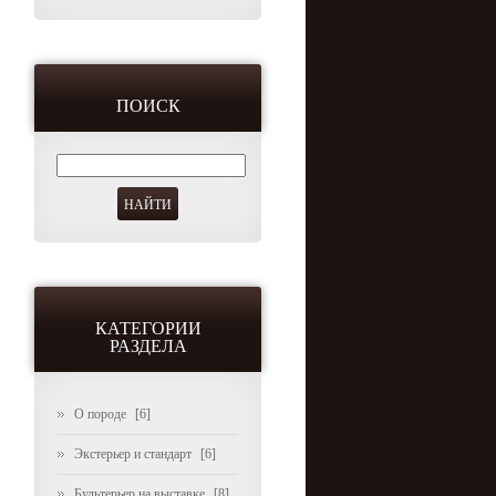
ПОИСК
КАТЕГОРИИ
РАЗДЕЛА
О породе
[6]
Экстерьер и стандарт
[6]
Бультерьер на выставке
[8]