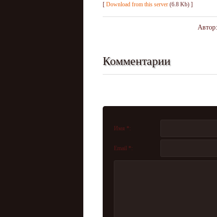
[
Download from this server
(6.8 Kb) ]
Автор
Комментарии
Имя *:
Email *: