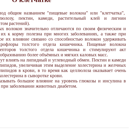
под общим названием "пищевые волокна” или "клетчатка”,
люлозу, пектин, камеди, растительный клей и лигнин
том растений).
х волокон значительно отличаются по своим физическим и
 их к корму полезна при многих заболеваниях, а также при
ое их влияние связано со способностью волокон удерживать
рофлоры толстого отдела кишечника. Пищевые волокна
цепторов толстого отдела кишечника и стимулируют акт
 образованию более объёмных и мягких каловых масс.
ут влиять на липидный и углеводный обмен. Пектин и камеди
липидов, увеличивая этим выделение холестерина и желчных
липидов в крови, в то время как целлюлоза оказывает очень
олестерина в сыворотке крови.
азывать большое влияние на уровень глюкозы и инсулина в
е при заболевании животных диабетом.