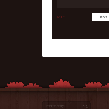
Код *: