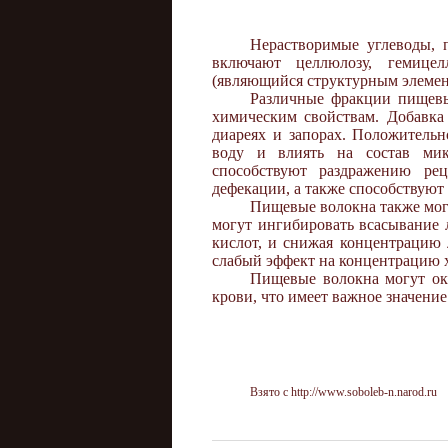
Нерастворимые углеводы, 
включают целлюлозу, гемицел
(являющийся структурным элемен
Различные фракции пищевы
химическим свойствам. Добавка
диареях и запорах. Положительн
воду и влиять на состав мик
способствуют раздражению ре
дефекации, а также способствуют
Пищевые волокна также мог
могут ингибировать всасывание 
кислот, и снижая концентрацию 
слабый эффект на концентрацию х
Пищевые волокна могут ок
крови, что имеет важное значени
Взято с http://www.soboleb-n.narod.ru