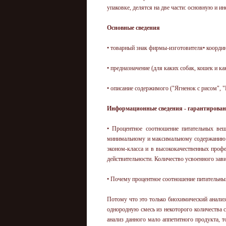
упаковке, делятся на две части: основную и 
Основные сведения
• товарный знак фирмы-изготовителя• коорди
• предназначение (для каких собак, кошек и ка
• описание содержимого ("Ягненок с рисом", 
Информационные сведения - гарантирова
• Процентное соотношение питательных вещ
минимальному и максимальному содержанию 
эконом-класса и в высококачественных профе
действительности. Количество усвоенного зави
• Почему процентное соотношение питательных
Потому что это только биохимический анализ
однородную смесь из некоторого количества
анализ данного мало аппетитного продукта,