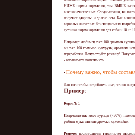
НИЖЕ нормы кормления, тем ВЫШЕ качеств
высококачественных. Следовательно, вы плати
получает здоровье и долгие лета. Как выясн
взрослых животных без специальных потребнос
суточная норма кормления для собаки 10 кг 115
Например: любимец съел 100 граммов куриного
он съел 100 граммов кукурузы, организм исп
переработки. Почувствуйте разницу! Покупает
- оплачиваете понятно что.
Почему важно, чтобы соста
•
Для того чтобы потребитель знал, что он покуп
Пример
:
Корм № 1
Ингредиенты:
мясо курицы (>30%), пшеница
рыбная мука, пивные дрожжи, сухое яйцо.
Резюме:
производитель гарантирует высоки