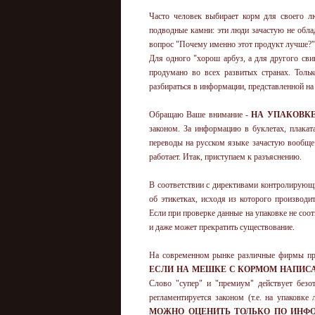
Часто человек выбирает корм для своего лю
подводные камни: эти люди зачастую не обл
вопрос "Почему именно этот продукт лучше?",
Для одного "хорош арбуз, а для другого св
продумано во всех развитых странах. Толь
разбираться в информации, представленной на
Обращаю Ваше внимание -
НА УПАКОВКЕ
законом. За информацию в буклетах, плакат
переводы на русском языке зачастую вообще н
работает. Итак, приступаем к разъяснению.
В соответствии с директивами контролирующи
об этикетках, исходя из которого производ
Если при проверке данные на упаковке не соо
и даже может прекратить существование.
На современном рынке различные фирмы пред
ЕСЛИ НА МЕШКЕ С КОРМОМ НАПИСА
Слово "супер" и "премиум" действует безо
регламентируется законом (т.е. на упаковке
МОЖНО ОЦЕНИТЬ ТОЛЬКО ПО ИНФО