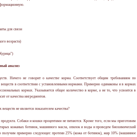
информационную.
наты для связи
кого возраста)
"Курица")
нный анализ
еств. Ничего не говорит о качестве корма. Соответствует общим требованиям по
веществ в соответствии с установленными нормами. Примерно одинаковы и в кормах
ссиональных кормах. Указывается общее количество в корме, а не то, что усвоится в
сит от качества ингредиентов.
 веществ не является показателем качества?
 продукта. Собаки и кошки процентами не питаются. Кроме того, если мы приготовим
 старых кожаных ботинок, машинного масла, опилок и воды и проведем биохимический
 то получим примерно следующее: протеин 25% (кожа от ботинок), жир 10% (машинное