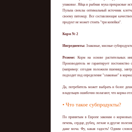
упаковке. Яйца и рыбная мука прекрасные и
Пульпа свеклы оптимальный источник клетч
своему питомцу. Все составляющие качестве
продукт не может стоить "три копейки".
Корм № 2
Ингредиенты:
Злаковые, мясные субпродукты
Резюме:
Корм на основе растительных инг
Производитель не гарантирует постоянство
(например: сегодня положили пшеницу, завт
подходят под определение "злаковые" в корма
Да, потребитель может выбрать и более деш
владельцев ошибочно полагают, что корма отл
• Что такое субпродукты?
По принятым в Европе законам о кормовых 
печень, сердце, рубец, легкие и другие полез
даже моча. Фу, какая гадость! Одним слово