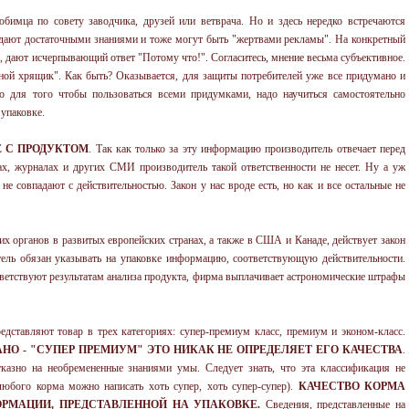
бимца по совету заводчика, друзей или ветврача. Но и здесь нередко встречаются
адают достаточными знаниями и тоже могут быть "жертвами рекламы". На конкретный
 дают исчерпывающий ответ "Потому что!". Согласитесь, мнение весьма субъективное.
иной хрящик". Как быть? Оказывается, для защиты потребителей уже все придумано и
ко для того чтобы пользоваться всеми придумками, надо научиться самостоятельно
 упаковке.
 С ПРОДУКТОМ
. Так как только за эту информацию производитель отвечает перед
ах, журналах и других СМИ производитель такой ответственности не несет. Ну а уж
е совпадают с действительностью. Закон у нас вроде есть, но как и все остальные не
х органов в развитых европейских странах, а также в США и Канаде, действует закон
итель обязан указывать на упаковке информацию, соответствующую действительности.
тветствуют результатам анализа продукта, фирма выплачивает астрономические штрафы
ставляют товар в трех категориях: супер-премиум класс, премиум и эконом-класс.
НО - "СУПЕР ПРЕМИУМ" ЭТО НИКАК НЕ ОПРЕДЕЛЯЕТ ЕГО КАЧЕСТВА
.
тказно на необремененные знаниями умы. Следует знать, что эта классификация не
 любого корма можно написать хоть супер, хоть супер-супер).
КАЧЕСТВО КОРМА
РМАЦИИ, ПРЕДСТАВЛЕННОЙ НА УПАКОВКЕ.
Сведения, представленные на