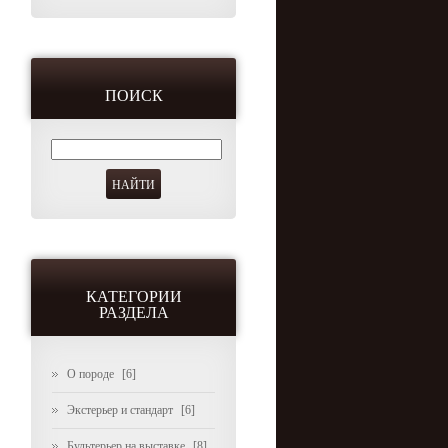
ПОИСК
КАТЕГОРИИ
РАЗДЕЛА
О породе
[6]
Экстерьер и стандарт
[6]
Бультерьер на выставке
[8]