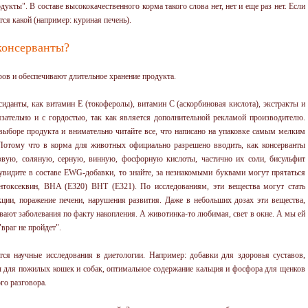
дукты". В составе высококачественного корма такого слова нет, нет и еще раз нет. Если
тся какой (например: куриная печень).
 консерванты?
ов и обеспечивают длительное хранение продукта.
иданты, как витамин Е (токоферолы), витамин С (аскорбиновая кислота), экстракты и
язательно и с гордостью, так как является дополнительной рекламой производителю.
выборе продукта и внимательно читайте все, что написано на упаковке самым мелким
Потому что в корма для животных официально разрешено вводить, как консерванты
вую, соляную, серную, винную, фосфорную кислоты, частично их соли, бисульфит
 увидите в составе EWG-добавки, то знайте, за незнакомыми буквами могут прятаться
энтоксеквин, BHA (Е320) BHT (Е321). По исследованиям, эти вещества могут стать
кции, поражение печени, нарушения развития. Даже в небольших дозах эти вещества,
вают заболевания по факту накопления. А животинка-то любимая, свет в окне. А мы ей
враг не пройдет".
ся научные исследования в диетологии. Например: добавки для здоровья суставов,
ы для пожилых кошек и собак, оптимальное содержание кальция и фосфора для щенков
ого разговора.