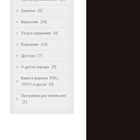
Здоровье
[9]
Кормление
[34]
Уход и содержание
[4]
Разведение
[14]
Дрессура
[7]
О других породах
[9]
Книги в формате .PDG,
.DJVU и других
[9]
Программы для чтения книг
[1]