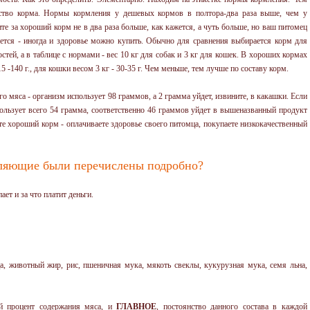
о корма. Нормы кормления у дешевых кормов в полтора-два раза выше, чем у
те за хороший корм не в два раза больше, как кажется, а чуть больше, но ваш питомец
яется - иногда и здоровье можно купить. Обычно для сравнения выбирается корм для
тей, а в таблице с нормами - вес 10 кг для собак и 3 кг для кошек. В хороших кормах
 -140 г., для кошки весом 3 кг - 30-35 г. Чем меньше, тем лучше по составу корм.
 мяса - организм использует 98 граммов, а 2 грамма уйдет, извините, в какашки. Если
ользует всего 54 грамма, соответственно 46 граммов уйдет в вышеназванный продукт
е хороший корм - оплачиваете здоровье своего питомца, покупаете низкокачественный
вляющие были перечислены подробно?
ает и за что платит деньги.
, животный жир, рис, пшеничная мука, мякоть свеклы, кукурузная мука, семя льна,
й процент содержания мяса, и
ГЛАВНОЕ
, постоянство данного состава в каждой