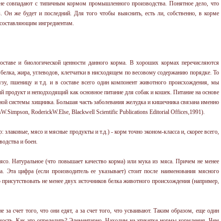
лне совпадают с типичным кормом промышленного производства. Понятное дело, что
. Он же будет и последний. Для того чтобы выяснить, есть ли, собственно, в корме
к составляющим ингредиентам.
составе и биологической ценности данного корма. В хороших кормах перечисляются
белка, жира, углеводов, клетчатки в нисходящем по весовому содержанию порядке. То
узу, пшеницу и т.д. и в составе всего один компонент животного происхождения, мы
й продукт и неподходящий как основное питание для собак и кошек. Питание на основе
ной системы хищника. Большая часть заболевания желудка и кишечника связана именно
impson, RoderickW.Else, Blackwell Scientific Publications Editorial Offices,1991).
 злаковые, мясо и мясные продукты и т.д.) - корм точно эконом-класса и, скорее всего,
водства и боен.
ясо. Натуральное (что повышает качество корма) или мука из мяса. Причем не менее
. Эта цифра (если производитель ее указывает) стоит после наименования мясного
о присутствовать не менее двух источников белка животного происхождения (например,
е за счет того, что они едят, а за счет того, что усваивают. Таким образом, еще один
мость. Как это определить? Элементарно. Находим на этикетке нормы кормления. Чем