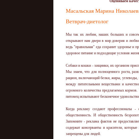
Оцениваем качест
Масальская Марина Николаев
Ветврач-диетолог
Мы так их любим, наших больших и совсем
открывают нам двери в мир доверия и любви. 
ведь "правильная" еда сохранит здоровье и п
здоровое питание и подходящие условия жизни
Собаки и кошки - хищники, их организм прис
Мы знаем, что для полноценного роста, раз
рацион, включающий белки, жиры, углеводы,
между питательными веществами и качеств
огромного количества предлагаемых кормов. 
питомец испытывают бесконечное удовольстви
Когда рекламу создают профессионалы - о
общественность. И общественность безропо
Запомните - реклама фактов не предоставля
содержат консерванты и красители, которые
запрещены для людей.