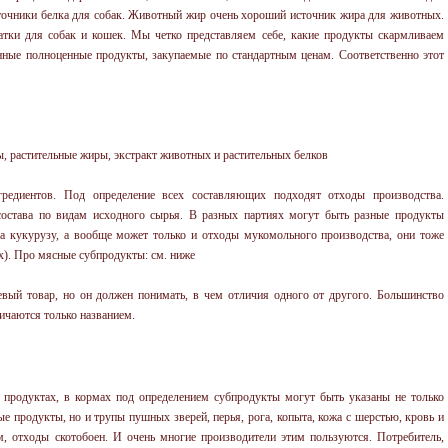
сточники белка для собак. Животный жир очень хороший источник жира для животных.
атки для собак и кошек. Мы четко представляем себе, какие продукты скармливаем
нные полноценные продукты, закупаемые по стандартным ценам. Соответственно этот
, растительные жиры, экстракт животных и растительных белков
редиентов. Под определение всех составляющих подходят отходы производства.
 состава по видам исходного сырья. В разных партиях могут быть разные продукты
ра кукурузу, а вообще может только и отходы мукомольного производства, они тоже
х). Про мясные субпродукты: см. ниже
евый товар, но он должен понимать, в чем отличия одного от другого. Большинство
ичаются только названием.
продуктах, в кормах под определением субпродукты могут быть указаны не только
ные продукты, но и трупы пушных зверей, перья, рога, копыта, кожа с шерстью, кровь и
м, отходы скотобоен. И очень многие производители этим пользуются. Потребитель,