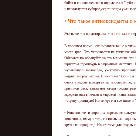
бойся в составе неясного определения "субпро
и используется субпродукт, то всегда указывае
• Что такое антиоксиданты и
Эти вещества предотвращают прогоркание жир
В хорошем корме используются такие антиокс
масла трав. Это указывается на упаковке об
Обязательно обращайте на это внимание при 
шрифтом где-нибудь в укромном местечке. 
муравьиную, молочную, уксусную, пропионо
натрия, нитрит натрия. Впечатляет? Если вы
очень вредные консерванты: пропилгаллат, 
причиной рака, вызывают аллергические реа
задерживаясь в печени и жировой ткани, вызы
- отраву ядовитую! Но теперь мы все знаем и "
• Конечно же, в хороших кормах используют
кишечника, иммунитета, специальные рацион
крупных пород и т.д. Но это тема для отдельн