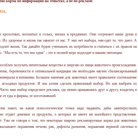
во корма по информации на этикетке, а не по рекламе
.
на,
 крохотных, мохнатых и голых, милых и преданных. Они согревают наши души и
Их здоровье и жизнь так зависят от нас. У них нет выбора, они едят то, что дают. А
родлит жизнь. Так давайте будем учитывать их потребности и считаться с их правом на
. "Мы есть то, что мы едим" - это в полной мере подходит и нашим питомцам.
пособлен получать питательные вещества и энергию из пищи животного происхождения.
вития, беременности и оптимальной кондиции им необходим научно сбалансированный
 минералы и витамины. Большое значение для животных имеет правильное соотношение
о исходных продуктов. И мы хотим сделать правильный выбор. Но как выбрать из
Часто наш выбор определяет реклама, где нежно прижавшись друг к другу, владелец и
е от еды и фирмы, ее изготовившей.
ни знают, на какие психологические точки надо надавить, дабы заинтересовать
тно отдает денежки за продукты, о которых не имеет ни малейшего представления.
ет. Уже не говоря о том, что некоторые широко рекламируемые корма для животных
 вызывают поражения печени, рак, дефекты развития, поражения нервной системы и