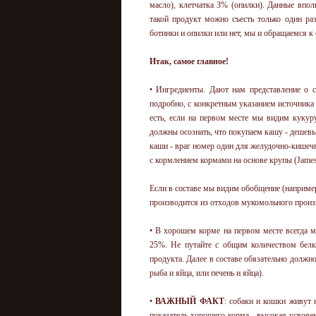
масло), клетчатка 3% (опилки). Данные впо
такой продукт можно съесть только один раз
ботинки и опилки или нет, мы и обращаемся 
Итак, самое главное!
• Ингредиенты. Дают нам представление о 
подробно, с конкретным указанием источника 
есть, если на первом месте мы видим кукур
должны осознать, что покупаем кашу - дешевы
каши - враг номер один для желудочно-кишеч
с кормлением кормами на основе крупы (JamesW.S
Если в составе мы видим обобщение (например:
производится из отходов мукомольного произ
• В хорошем корме на первом месте всегда м
25%. Не путайте с общим количеством белка
продукта. Далее в составе обязательно должн
рыба и яйца, или печень и яйца).
•
ВАЖНЫЙ ФАКТ
: собаки и кошки живут н
показатель хорошего корма - высокая усвояе