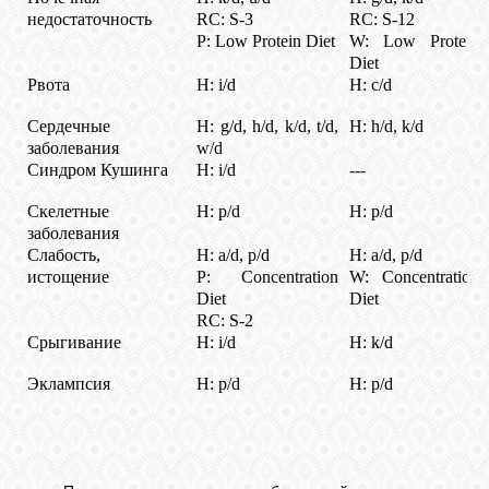
недостаточность
RC: S-3
RC: S-12
P: Low Protein Diet
W: Low Protein
Diet
Рвота
H: i/d
H: c/d
Сердечные
H: g/d, h/d, k/d, t/d,
H: h/d, k/d
заболевания
w/d
Синдром Кушинга
H: i/d
---
Скелетные
H: p/d
H: p/d
заболевания
Слабость,
H: a/d, p/d
H: a/d, p/d
истощение
P: Concentration
W: Concentration
Diet
Diet
RC: S-2
Срыгивание
H: i/d
H: k/d
Эклампсия
H: p/d
H: p/d