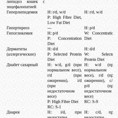
липидоз кошек с
энцефалопатией
Гиперлипидемия
H: r/d, w/d
H: r/d, w/d
P: High Fibre Diet,
Low Fat Diet
Гипертиреоз
---
H: p/d
Гипогликемия
H: p/d
W: Concentration
P: Concentration
Diet
Diet
Дерматиты
H: d/d
H: d/d
(аллергические)
P: Selected Protein
W: Selected
Diet
Protein Diet
Диабет сахарный
H: w/d, g/d (при
H: w/d (при
нормальном весе),
нормальном
r/d (при
весе), r/d (при
ожирении), i/d
ожирении), c/d,
(при
p/d (при
недостаточном
недостаточном
весе)
весе)
P: High Fibre Diet
RC: S-9
RC: S-1
Диарея
H: i/d, при
H: c/d, при
недостатке
недостатке