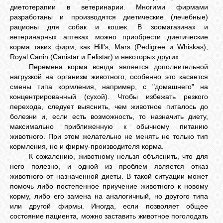
диетотерапии в ветеринарии. Многими фирмами
разработаны и производятся диетические (лечебные)
рационы для собак и кошек. В зоомагазинах и
ветеринарных аптеках можно приобрести диетические
корма таких фирм, как Hill's, Mars (Pedigree и Whiskas),
Royal Canin (Canistar и Felistar) и некоторых других.
Перемена корма всегда является дополнительной
нагрузкой на организм животного, особенно это касается
смены типа кормления, например, с "домашнего" на
концентрированный (сухой). Чтобы избежать резкого
перехода, следует выяснить, чем животное питалось до
болезни и, если есть возможность, то назначить диету,
максимально приближенную к обычному питанию
животного. При этом желательно не менять не только тип
кормления, но и фирму-производителя корма.
К сожалению, животному нельзя объяснить, что для
него полезно, и одной из проблем является отказ
животного от назначенной диеты. В такой ситуации может
помочь либо постепенное приучение животного к новому
корму, либо его замена на аналогичный, но другого типа
или другой фирмы. Иногда, если позволяет общее
состояние пациента, можно заставить животное поголодать