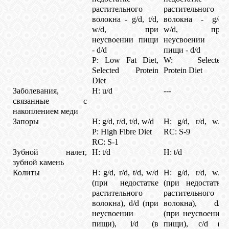
растительного
растительного
волокна - g/d, t/d,
волокна - g/d,
w/d, при
w/d, при
неусвоении пищи
неусвоении
- d/d
пищи - d/d
P: Low Fat Diet,
W: Selected
Selected Protein
Protein Diet
Diet
Заболевания,
H: u/d
---
связанные с
накоплением меди
Запоры
H: g/d, r/d, t/d, w/d
H: g/d, r/d, w/d
P: High Fibre Diet
RC: S-9
RC: S-1
Зубной налет,
H: t/d
H: t/d
зубной камень
Колиты
H: g/d, r/d, t/d, w/d
H: g/d, r/d, w/d
(при недостатке
(при недостатке
растительного
растительного
волокна), d/d (при
волокна), d/d
неусвоении
(при неусвоении
пищи), i/d (в
пищи), c/d (в