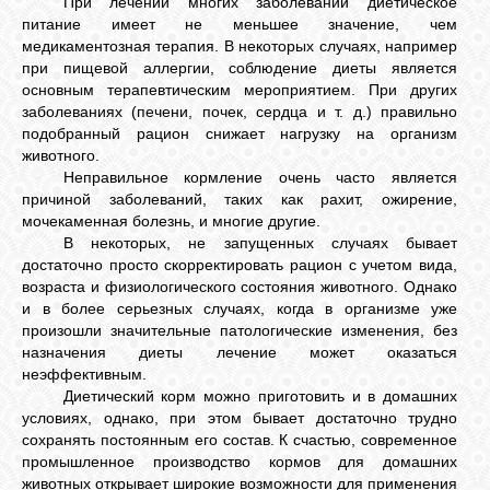
При лечении многих заболеваний диетическое
питание имеет не меньшее значение, чем
медикаментозная терапия. В некоторых случаях, например
при пищевой аллергии, соблюдение диеты является
основным терапевтическим мероприятием. При других
заболеваниях (печени, почек, сердца и т. д.) правильно
подобранный рацион снижает нагрузку на организм
животного.
Неправильное кормление очень часто является
причиной заболеваний, таких как рахит, ожирение,
мочекаменная болезнь, и многие другие.
В некоторых, не запущенных случаях бывает
достаточно просто скорректировать рацион с учетом вида,
возраста и физиологического состояния животного. Однако
и в более серьезных случаях, когда в организме уже
произошли значительные патологические изменения, без
назначения диеты лечение может оказаться
неэффективным.
Диетический корм можно приготовить и в домашних
условиях, однако, при этом бывает достаточно трудно
сохранять постоянным его состав. К счастью, современное
промышленное производство кормов для домашних
животных открывает широкие возможности для применения