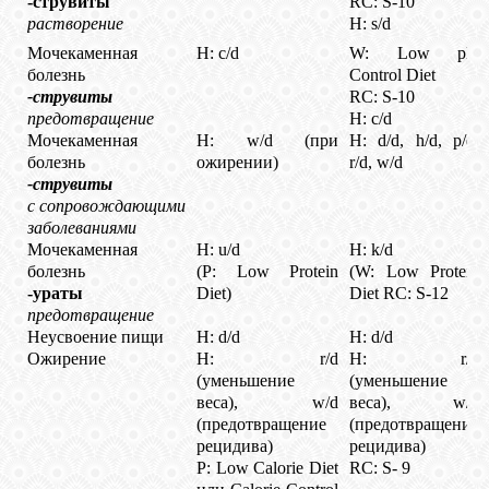
-струвиты
RC: S-10
растворение
H: s/d
Мочекаменная
H: с/d
W: Low pH
болезнь
Control Diet
-струвиты
RC: S-10
предотвращение
H: c/d
Мочекаменная
H: w/d (при
H: d/d, h/d, p/d,
болезнь
ожирении)
r/d, w/d
-струвиты
с cопровождающими
заболеваниями
Мочекаменная
H: u/d
H: k/d
болезнь
(P: Low Protein
(W: Low Protein
-ураты
Diet)
Diet RC: S-12
предотвращение
Неусвоение пищи
H: d/d
H: d/d
Ожирение
H: r/d
H: r/d
(уменьшение
(уменьшение
веса), w/d
веса), w/d
(предотвращение
(предотвращение
рецидива)
рецидива)
P: Low Calorie Diet
RC: S- 9