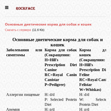
ГЛАВНАЯ
Основные диетические корма для собак и кошек
ДЕВОЧКИ
Скачать с сервера
(11.6 Kb)
Основные диетические корма для собак и
кошек
МАЛЬЧИКИ
Заболевания или
Корма
для
собак
Корма
для
симптомы
(
Сокращения
:
кошек
H=Hill's
(
Сокращения
:
НОВОСТИ
Prescription Diet
H=Hill's
Canine
Prescription Diet
RC=Royal Canin
Feline
ВЫПУСКНИКИ
Canistar
RC=Royal Canin
P=Pedigree)
Felistar
W=Whiskas)
ПОЧИТАТЬ
Аллергии пищевые
H: d/d
H: d/d
P: Selected Protein
W: Selected
Diet
Protein Diet
Анемия
H: p/d
H: p/d