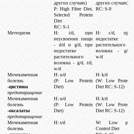
других случаях)
других случаях)
P: High Fibre Diet,
RC: S-9
Selected Protein
Diet
RC: S-1
Метеоризм
H: i/d, при
H: c/d, при
неусвоении пищи
недостатке
- d/d и g/d, при
растительного
недостатке
волокна - g/d,
растительного
w/d
волокна - g/d, t/d,
w/d
Мочекаменная
H: u/d
H: k/d
болезнь
(P: Low Protein
(W: Low Protein
-цистины
Diet)
Diet RC: S-12)
предотвращение
Мочекаменная
H: u/d
H: k/d
болезнь
(P: Low Protein
(W: Low Protein
-оксалаты
Diet)
Diet RC: S-12)
предотвращение
Мочекаменная
H: s/d
W: Low pH
болезнь
Control Diet