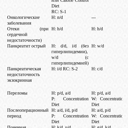
или Calorie Control
Diet
RC: S-1
Онкологические
H: n/d
---
заболевания
Отеки (при
H: h/d
H: h/d
сердечной
недостаточности)
Панкреатит острый
H: d/d, i/d (без
H: w/d
гиперлипидемии),
w/d (с
гиперлипидемией)
Панкреатическая
H: i/d RC: S-2
H: c/d
недостаточность
экзокринная
Переломы
H: p/d, a/d
H: p/d, a/d
P: Concentration
W: Concentration
Diet
Diet
Послеоперационный
H: a/d, i/d, p/d
H: a/d, p/d
период
P: Concentration
W: Concentration
Diet
Diet
Почечная
H: k/d, u/d
H: g/d, k/d