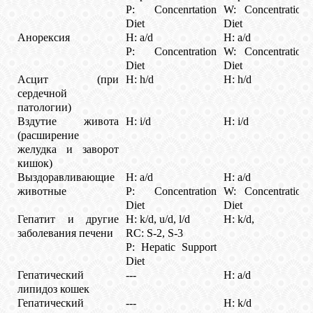
КОШКИ
P: Concenrtation
W: Concentration
Diet
Diet
Анорексия
H: a/d
H: a/d
P: Concentration
W: Concentration
Diet
Diet
СВЯЗЬ
Асцит (при
H: h/d
H: h/d
сердечной
патологии)
VK
Вздутие живота
H: i/d
H: i/d
(расширение
желудка и заворот
FACEBOOK
кишок)
Выздоравливающие
H: a/d
H: a/d
животные
P: Concentration
W: Concentration
Diet
Diet
Гепатит и другие
H: k/d, u/d, l/d
H: k/d,
заболевания печени
RC: S-2, S-3
P: Hepatic Support
Diet
Гепатический
---
H: a/d
липидоз кошек
Гепатический
---
H: k/d