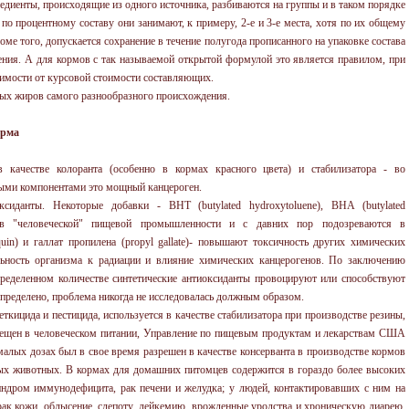
редиенты, происходящие из одного источника, разбиваются на группы и в таком порядке
 по процентному составу они занимают, к примеру, 2-е и 3-е места, хотя по их общему
ме того, допускается сохранение в течение полугода прописанного на упаковке состава
нения. А для кормов с так называемой открытой формулой это является правилом, при
исимости от курсовой стоимости составляющих.
ых жиров самого разнообразного происхождения.
орма
в качестве колоранта (особенно в кормах красного цвета) и стабилизатора - во
ыми компонентами это мощный канцероген.
ксиданты. Некоторые добавки - BHT (butylated hydroxytoluene), BHA (butylated
и в "человеческой" пищевой промышленности и с давних пор подозреваются в
quin) и галлат пропилена (propyl gallate)- повышают токсичность других химических
ельность организма к радиации и влияние химических канцерогенов. По заключению
пределенном количестве синтетические антиоксиданты провоцируют или способствуют
 определено, проблема никогда не исследовалась должным образом.
ткицида и пестицида, используется в качестве стабилизатора при производстве резины,
рещен в человеческом питании, Управление по пищевым продуктам и лекарствам США
алых дозах был в свое время разрешен в качестве консерванта в производстве кормов
ных животных. В кормах для домашних питомцев содержится в гораздо более высоких
индром иммунодефицита, рак печени и желудка; у людей, контактировавших с ним на
рак кожи, облысение, слепоту, лейкемию, врожденные уродства и хроническую диарею.