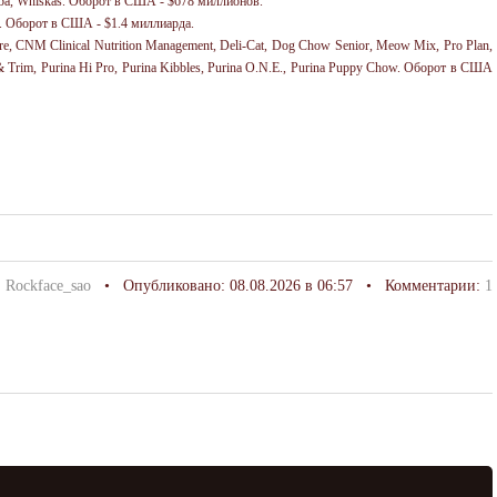
eba, Whiskas.
Оборот в США
- $678
миллионов
.
g.
Оборот в США
- $1.4
миллиарда
.
Care, CNM Clinical Nutrition Management, Deli-Cat, Dog Chow Senior, Meow Mix, Pro Plan,
& Trim, Purina Hi Pro, Purina Kibbles, Purina O.N.E., Purina Puppy Chow.
Оборот в США
:
Rockface_sao
• Опубликовано: 08.08.2026 в 06:57 • Комментарии:
1