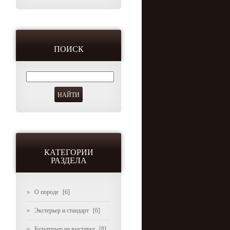
ПОИСК
КАТЕГОРИИ
РАЗДЕЛА
О породе
[6]
Экстерьер и стандарт
[6]
Бультерьер на выставке
[8]