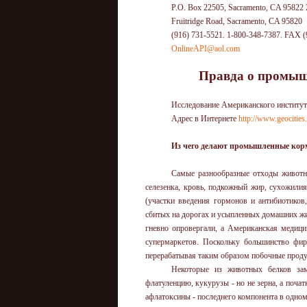
P.O. Box 22505, Sacramento, CA 95822
Fruitridge Road, Sacramento, CA 95820
(916) 731-5521. 1-800-348-7387. FAX (
OnlineAPI@aol.com
Правда о промыш
Исследование Американского института
Адрес в Интернете
http://www.geocit
Из чего делают промышленные кор
Самые разнообразные отходы животно
селезенка, кровь, подкожный жир, сухожилия,
(участки введения гормонов и антибиотиков
сбитых на дорогах и усыпленных домашних живо
гневно опровергали, а Американская медици
супермаркетов. Поскольку большинство фи
перерабатывая таким образом побочные проду
Некоторые из животных белков зам
флатуленцию, кукурузы - но не зерна, а поч
афлатоксины - последнего компонента в одном 