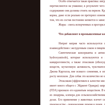
Особо отмечается такая практика: инг
перечисляются на упаковке, в результате чего
содержанию они должны стоять на первом. Кро
корма, даже если реально он претерпел изме
том, что их состав постоянно меняется в зав
Жиры - смесь испорченных и прогоркл
Что добавляют в промышленные к
Нитрит натрия часто используется 
взаимодействии с желудочным соком и пищев
Синтетические консерванты и антио
hydroxyanisole), которые используются 
канцерогенности, а также этоксикин (ethoxy
веществ, мутагенную активность, чувствит
Джона Каргилла, вне всякого сомнения, в о
росту неоплазм. Для собак это количество не
Этоксикин (эффективен в качестве инсе
имеет много общего с Эйджент Орандж) зап
(FDA) признало его ядовитым веществом. В м
из люцерны, клевера для сельскохозяйствен
дозах. Его применение у животных влечет с
производстве - повреждения печени и почек, 