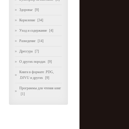
Здоровье
[9]
Кормление
[34]
Уход и содержание
[4]
Разведение
[14]
Дрессура
[7]
О других породах
[9]
Книги в формате .PDG,
.DJVU и других
[9]
Программы для чтения книг
[1]