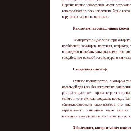
Перечисленные заболевания могут встречат
консервантом из всех известных. Хуже всего,
нарушении закона, невозможно.
Как делают промышленные корма
Температуры и давление, при которых
пробиотики, некоторые протеины, например, т
приходится вырабатывать организму, что при
воздействием высокой температуры и давлени
Стопроцентный миф
Главное преимущество, о котором тве
идеальной для всех без исключения конкретны
разный возраст, пол, порода, затраты энерг
одного и того же пола, возраста, породы. Та
сбалансированности: рассказывают, что не
отработанного машинного масла (жиры) 
промышленному корму по соотношению указа
Заболевания, которые может повл