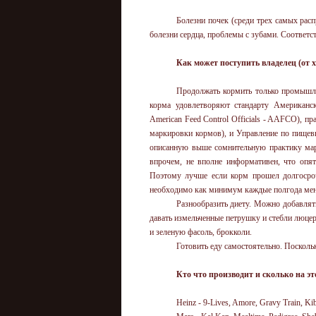
Болезни почек (среди трех самых рас
болезни сердца, проблемы с зубами. Соответс
Как может поступить владелец (от 
Продолжать кормить только промышле
корма удовлетворяют стандарту Американск
American Feed Control Officials - AAFCO), пр
маркировки кормов), и Управление по пище
описанную выше сомнительную практику мар
впрочем, не вполне информативен, что опят
Поэтому лучше если корм прошел долгосрочн
необходимо как минимум каждые полгода мен
Разнообразить диету. Можно добавля
давать измельченные петрушку и стебли люцер
и зеленую фасоль, брокколи.
Готовить еду самостоятельно. Поскольк
Кто что производит и сколько на э
Heinz - 9-Lives, Amore, Gravy Train, Kib