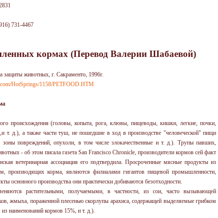
 2831
916) 731-4467
ленных кормах (Перевод Валерии Шабаевой)
 защиты животных, г. Сакраменто, 1996г.
ies.com/HotSprings/1158/PETFOOD.HTM
ма
го происхождения (головы, копыта, рога, клювы, пищеводы, кишки, легкие, почки,
и т. д.), а также части туш, не пошедшие в ход в производстве "человеческой" пищи
, зоны повреждений, опухоли, в том числе злокачественные и т. д.). Трупы павших,
тных - об этом писала газета San Francisco Chronicle, производители кормов сей факт
нская ветеринарная ассоциация его подтвердила. Просроченные мясные продукты из
рм, производящих корма, являются филиалами гигантов пищевой промышленности,
кты основного производства они практически добиваются безотходности.
еняются растительными, получаемыми, в частности, из сои, часто вызывающей
атков, жмыха, пораженной плесенью скорлупы арахиса, содержащей выделяемые грибком
из наименований кормов 15%, и т. д.).