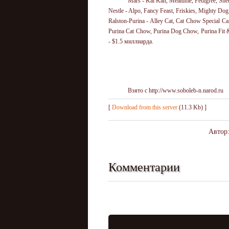
Mars - Kal Kan, Mealtime, Pedigree, Sh
Nestle - Alpo, Fancy Feast, Friskies, Mighty Do
Ralston-Purina - Alley Cat, Cat Chow Special 
Purina Cat Chow, Purina Dog Chow, Purina Fit 
- $1.5 миллиарда.
Взято с http://www.soboleb-n.narod.ru
[
Download from this server
(11.3 Kb) ]
Автор
Комментарии