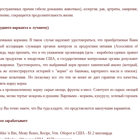
пространенных причин гибели домашних животных), аллергия, рак, артриты, ожирение,
твенно, сокращается продолжительность жизни.
худшего варианта к лучшему)
нными кормами. В таком случае надлежит удостовериться, что приобретаемые Вами
ой ассоциации служащих органов контроля за продуктами питания (Association of
авда, надо признать, что и эта уважаемая организация (цель - выработка единых правил
вым продуктам и лекарствам США, и государственные контрольные органы допускают
кировки. Удостоверьтесь, что выбранный корм прошел химический анализ (который,
ь же иллюстрируется историей о "корме" из башмака, картерного масла и опилок).
ые испытания. Но поскольку все это тем не менее не дает гарантии его качества,
ять марку корма.
ть к промышленному корму сырые овощи, фрукты и мясо. Советуют из сырых овощей
ны, мелко тертые мокровь и цуккини. Вареными - морковь, кукурузу, зеленый горошек
у Вы точно знаете, что Вы туда кладете, это представляется наилучшим вариантом.
том зарабатывает
bles 'n Bits, Meaty Bones, Recipe, Vets.
Оборот в США
- $1.2
миллиарда