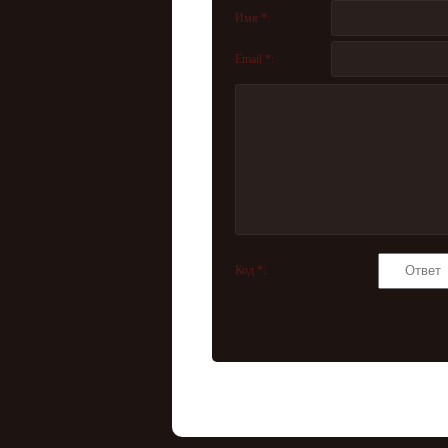
Имя *:
Email *:
Код *: