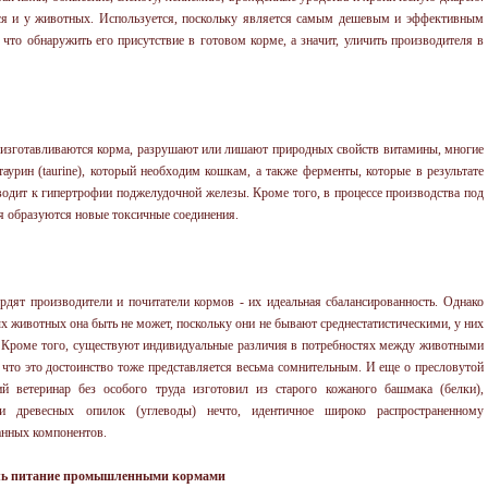
ься и у животных. Используется, поскольку является самым дешевым и эффективным
 что обнаружить его присутствие в готовом корме, а значит, уличить производителя в
 изготавливаются корма, разрушают или лишают природных свойств витамины, многие
аурин (taurine), который необходим кошкам, а также ферменты, которые в результате
водит к гипертрофии поджелудочной железы. Кроме того, в процессе производства под
я образуются новые токсичные соединения.
рдят производители и почитатели кормов - их идеальная сбалансированность. Однако
х животных она быть не может, поскольку они не бывают среднестатистическими, у них
ии. Кроме того, существуют индивидуальные различия в потребностях между животными
к что это достоинство тоже представляется весьма сомнительным. И еще о пресловутой
кий ветеринар без особого труда изготовил из старого кожаного башмака (белки),
и древесных опилок (углеводы) нечто, идентичное широко распространенному
нных компонентов.
ечь питание промышленными кормами