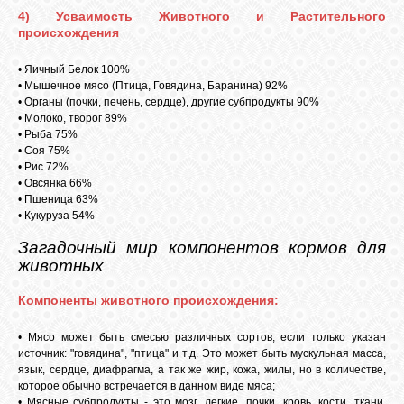
4) Усваимость Животного и Растительного
происхождения
• Яичный Белок 100%
• Мышечное мясо (Птица, Говядина, Баранина) 92%
• Органы (почки, печень, сердце), другие субпродукты 90%
• Молоко, творог 89%
• Рыба 75%
• Соя 75%
• Рис 72%
• Овсянка 66%
• Пшеница 63%
• Кукуруза 54%
Загадочный мир компонентов кормов для
животных
Компоненты животного происхождения:
• Мясо может быть смесью различных сортов, если только указан
источник: "говядина", "птица" и т.д. Это может быть мускульная масса,
язык, сердце, диафрагма, а так же жир, кожа, жилы, но в количестве,
которое обычно встречается в данном виде мяса;
• Мясные субпродукты - это мозг, легкие, почки, кровь, кости, ткани,