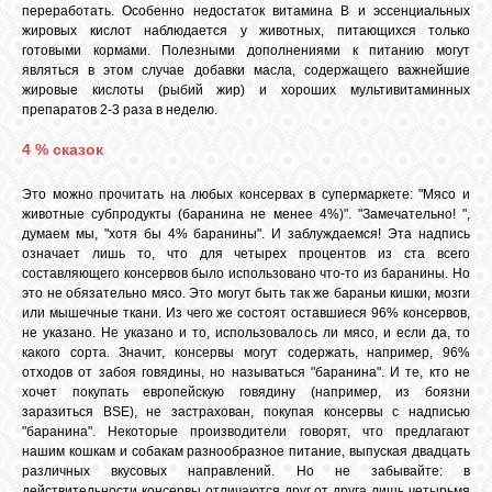
переработать. Особенно недостаток витамина В и эссенциальных
жировых кислот наблюдается у животных, питающихся только
готовыми кормами. Полезными дополнениями к питанию могут
являться в этом случае добавки масла, содержащего важнейшие
жировые кислоты (рыбий жир) и хороших мультивитаминных
препаратов 2-3 раза в неделю.
4 % сказок
Это можно прочитать на любых консервах в супермаркете: "Мясо и
животные субпродукты (баранина не менее 4%)". "Замечательно! ",
думаем мы, "хотя бы 4% баранины". И заблуждаемся! Эта надпись
означает лишь то, что для четырех процентов из ста всего
составляющего консервов было использовано что-то из баранины. Но
это не обязательно мясо. Это могут быть так же бараньи кишки, мозги
или мышечные ткани. Из чего же состоят оставшиеся 96% консервов,
не указано. Не указано и то, использовалось ли мясо, и если да, то
какого сорта. Значит, консервы могут содержать, например, 96%
отходов от забоя говядины, но называться "баранина". И те, кто не
хочет покупать европейскую говядину (например, из боязни
заразиться BSE), не застрахован, покупая консервы с надписью
"баранина". Некоторые производители говорят, что предлагают
нашим кошкам и собакам разнообразное питание, выпуская двадцать
различных вкусовых направлений. Но не забывайте: в
действительности консервы отличаются друг от друга лишь четырьмя