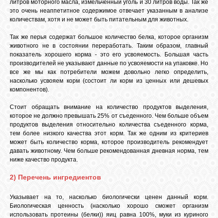
литров моторного масла, измельченный уголь и 30 литров воды. Так же
это очень неаппетитное содержимое отвечает указанным в анализе
количествам, хотя и не может быть питательным для животных.
Так же перья содержат большое количество белка, которое организм
животного не в состоянии переработать. Таким образом, главный
показатель хорошего корма - это его усвояемость. Большая часть
производителей не указывают данные по усвояемости на упаковке. Но
все же мы как потребители можем довольно легко определить,
насколько усвояем корм (состоит ли корм из ценных или дешевых
компонентов).
Стоит обращать внимание на количество продуктов выделения,
которое не должно превышать 25% от съеденного. Чем больше объем
продуктов выделения относительно количества съеденного корма,
тем более низкого качества этот корм. Так же одним из критериев
может быть количество корма, которое производитель рекомендует
давать животному. Чем больше рекомендованная дневная норма, тем
ниже качество продукта.
2) Перечень ингредиентов
Указывает на то, насколько биологически ценен данный корм.
Биологическая ценность (насколько хорошо сможет организм
использовать протеины (белки)) яиц равна 100%, муки из куриного