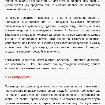
генов), изначально разработанный для улучшения прочности резины,
используется как средство для избежания появления коричневых
пятен на яблоках и грушах.
По шкале ядовитости веществ от 1 до 6 (6 особенно ядовито)
Ethoxyquin оценивается на 3. Ethoxyquin вызывает медленно
развивающиеся депрессии, судороги, иногда кому, смерть, а также
кожные неврозы и повреждения печени. В Европе использование
Ethoxyquin в пище для человека запрещено, т.к. при вдыхании, кожном
контакте и попадании внутрь это вещество токсично (ядовито!).
Использование Ethoxyquin в кормах для животных разрешено в малых
количествах. Как субстанция, растворяемая жирами, Ethoxyquin
оседает в жировых прослойках и печени.
Химические красители могут вызвать аллергии. Например, доказано,
что краситель Е 127 вызывает рак щитовидной железы; однако
используется в некоторых лакомствах для котят!
б ) Субпродукты
Производство кормов для животных не регулируется законами о
производстве пищевых продуктов для людей. Поэтому производитель
не обязан указывать на упаковке полный перечень составляющих
корма. Согласно Европейскому закону о кормовых продуктах трупы
пушных животных, копыта, перья, рога и шерсть могут быть указаны в