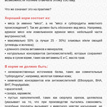
возможности полнее отвечать этому составу.
КОШКИ
Что же означает это на практике?
Хороший корм состоит из:
• мяса (и именно "мясо", а не "мясо и субпродукты животного
СВЯЗЬ
происхождения"). Так же должен быть обозначен вид мяса. Например,
куриное мясо или измельченное куриное мясо. небольшой части
внутренностей;
VK
• максимально 50% (а лучше 25 - 30%) злаковых и/или овощей
(углеводы и волокна);
• длинного списка витаминов и минералов;
• натуральных консервантов (антиокислителей), которые сохраняют
FACEBOOK
жиры в сухом корме, таких как витамины Е и С, масла трав.
В корме не должно быть:
• низкокачественных источников белка, таких как сомнительные
"субпродукты", например, молотая говяжья кожа;
• химических консервантов или антиокислителей (Ethoxyquin, ВНА,
ВНТ, Propylgallate;
• красителей;
• сахара, карамели;
• пустых наполнителей, таких как скорлупа орехов, целлюлоза
(указывает на то, что при производстве пытались сэкономить:
подобные продукты вызывают у животного чувство насыщения, не