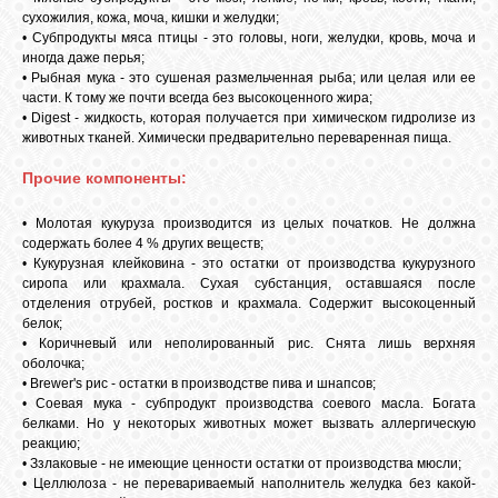
сухожилия, кожа, моча, кишки и желудки;
• Субпродукты мяса птицы - это головы, ноги, желудки, кровь, моча и
иногда даже перья;
• Рыбная мука - это сушеная размельченная рыба; или целая или ее
части. К тому же почти всегда без высокоценного жира;
• Digest - жидкость, которая получается при химическом гидролизе из
животных тканей. Химически предварительно переваренная пища.
Прочие компонен
ты:
• Молотая кукуруза производится из целых початков. Не должна
содержать более 4 % других веществ;
• Кукурузная клейковина - это остатки от производства кукурузного
сиропа или крахмала. Сухая субстанция, оставшаяся после
отделения отрубей, ростков и крахмала. Содержит высокоценный
белок;
• Коричневый или неполированный рис. Снята лишь верхняя
оболочка;
• Brewer's рис - остатки в производстве пива и шнапсов;
• Соевая мука - субпродукт производства соевого масла. Богата
белками. Но у некоторых животных может вызвать аллергическую
реакцию;
• Ззлаковые - не имеющие ценности остатки от производства мюсли;
• Целлюлоза - не перевариваемый наполнитель желудка без какой-