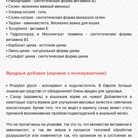
• Рибофлавин - синтетическая форма витамина В2
• Селен -жизненно важный минерал
• Хлорид натрия - соль
• Селен натрия - синтетическая форма минерала селен
• Таурин - аминокислота. Жизненно важна для кошек
• Tocopherol - витамин Е
• Гидрохлорид и Мононитрат тиамина - синтетические формы
витамина В1
• Карбонат цинка - источник цинка
• Окись цинка - натуральная форма цинка
• Сульфат цинка - синтетическая форма цинка
Вредные добавки (наравне с консервантами):
• Propylen glycol - консервант и подсластитель. В Европе больше
знаком как средство от обледенения! Очень вреден для здоровья.
• Сахар (карамель) в кошачьем корме не нужен! Добавляется в
некоторые сорта кормов для улучшения вкусовых качеств и смягчения
консистенции. Кроме того, что он ведет к кариесу, сахар может стать
причиной возникновения проблем поджелудочной и анальной желез.
Что не прочитаешь на упаковке, так это то, что множество витаминов и
аминокислот, а так же жиров в процессе тепловой обработки
разрушаются или изменяются так, что организм не в состоянии их