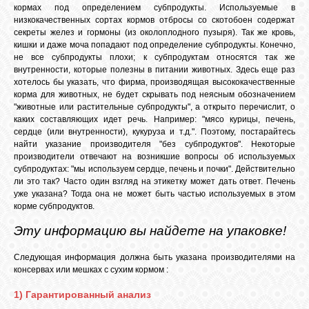
кормах под определением субпродукты. Используемые в
низкокачественных сортах кормов отбросы со скотобоен содержат
секреты желез и гормоны (из околоплодного пузыря). Так же кровь,
кишки и даже моча попадают под определение субпродукты. Конечно,
не все субпродукты плохи; к субпродуктам относятся так же
внутренности, которые полезны в питании животных. Здесь еще раз
хотелось бы указать, что фирма, производящая высококачественные
корма для животных, не будет скрывать под неясным обозначением
"животные или растительные субпродукты", а открыто перечислит, о
каких составляющих идет речь. Например: "мясо курицы, печень,
сердце (или внутренности), кукуруза и т.д.". Поэтому, постарайтесь
найти указание производителя "без субпродуктов". Некоторые
производители отвечают на возникшие вопросы об используемых
субпродуктах: "мы используем сердце, печень и почки". Действительно
ли это так? Часто один взгляд на этикетку может дать ответ. Печень
уже указана? Тогда она не может быть частью используемых в этом
корме субпродуктов.
Эту информацию вы найдете на упаковке!
Следующая информация должна быть указана производителями на
консервах или мешках с сухим кормом :
1) Гарантированный анализ