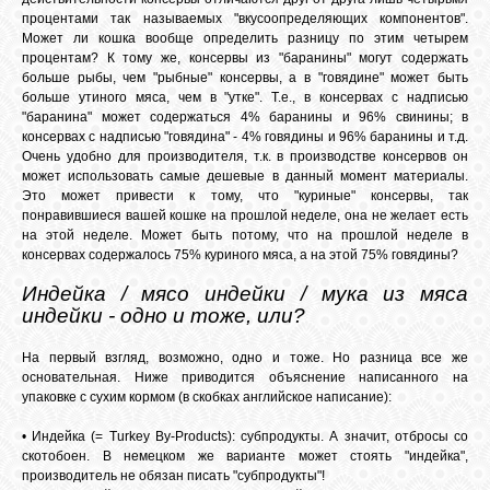
процентами так называемых "вкусоопределяющих компонентов".
Может ли кошка вообще определить разницу по этим четырем
процентам? К тому же, консервы из "баранины" могут содержать
больше рыбы, чем "рыбные" консервы, а в "говядине" может быть
больше утиного мяса, чем в "утке". Т.е., в консервах с надписью
"баранина" может содержаться 4% баранины и 96% свинины; в
консервах с надписью "говядина" - 4% говядины и 96% баранины и т.д.
Очень удобно для производителя, т.к. в производстве консервов он
может использовать самые дешевые в данный момент материалы.
Это может привести к тому, что "куриные" консервы, так
понравившиеся вашей кошке на прошлой неделе, она не желает есть
на этой неделе. Может быть потому, что на прошлой неделе в
консервах содержалось 75% куриного мяса, а на этой 75% говядины?
Индейка / мясо индейки / мука из мяса
индейки - одно и тоже, или?
На первый взгляд, возможно, одно и тоже. Но разница все же
основательная. Ниже приводится объяснение написанного на
упаковке с сухим кормом (в скобках английское написание):
• Индейка (= Turkey By-Products): субпродукты. А значит, отбросы со
скотобоен. В немецком же варианте может стоять "индейка",
производитель не обязан писать "субпродукты"!