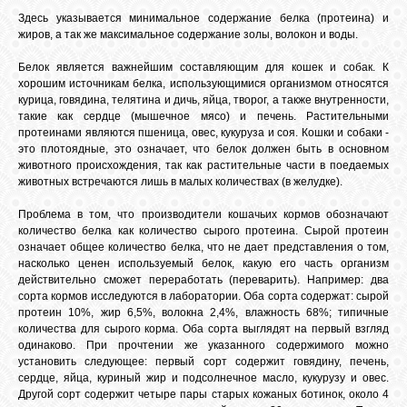
Здесь указывается минимальное содержание белка (протеина) и
жиров, а так же максимальное содержание золы, волокон и воды.
Белок является важнейшим составляющим для кошек и собак. К
хорошим источникам белка, использующимися организмом относятся
курица, говядина, телятина и дичь, яйца, творог, а также внутренности,
такие как сердце (мышечное мясо) и печень. Растительными
протеинами являются пшеница, овес, кукуруза и соя. Кошки и собаки -
это плотоядные, это означает, что белок должен быть в основном
животного происхождения, так как растительные части в поедаемых
животных встречаются лишь в малых количествах (в желудке).
Проблема в том, что производители кошачьих кормов обозначают
количество белка как количество сырого протеина. Сырой протеин
означает общее количество белка, что не дает представления о том,
насколько ценен используемый белок, какую его часть организм
действительно сможет переработать (переварить). Например: два
сорта кормов исследуются в лаборатории. Оба сорта содержат: сырой
протеин 10%, жир 6,5%, волокна 2,4%, влажность 68%; типичные
количества для сырого корма. Оба сорта выглядят на первый взгляд
одинаково. При прочтении же указанного содержимого можно
установить следующее: первый сорт содержит говядину, печень,
сердце, яйца, куриный жир и подсолнечное масло, кукурузу и овес.
Другой сорт содержит четыре пары старых кожаных ботинок, около 4