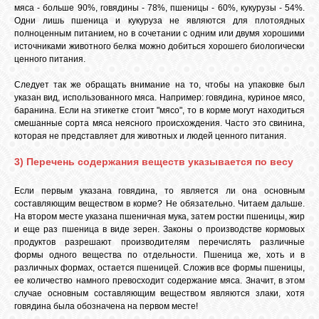
мяса - больше 90%, говядины - 78%, пшеницы - 60%, кукурузы - 54%.
Одни лишь пшеница и кукуруза не являются для плотоядных
полноценным питанием, но в сочетании с одним или двумя хорошими
источниками животного белка можно добиться хорошего биологически
ценного питания.
Следует так же обращать внимание на то, чтобы на упаковке был
указан вид, использованного мяса. Например: говядина, куриное мясо,
баранина. Если на этикетке стоит "мясо", то в корме могут находиться
смешанные сорта мяса неясного происхождения. Часто это свинина,
которая не представляет для животных и людей ценного питания.
3) Перечень содержания веществ указывается по весу
Если первым указана говядина, то является ли она основным
составляющим веществом в корме? Не обязательно. Читаем дальше.
На втором месте указана пшеничная мука, затем ростки пшеницы, жир
и еще раз пшеница в виде зерен. Законы о производстве кормовых
продуктов разрешают производителям перечислять различные
формы одного вещества по отдельности. Пшеница же, хоть и в
различных формах, остается пшеницей. Сложив все формы пшеницы,
ее количество намного превосходит содержание мяса. Значит, в этом
случае основным составляющим веществом являются злаки, хотя
говядина была обозначена на первом месте!