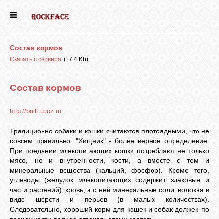
ГЛАВНАЯ
Состав кормов
ДЕВОЧКИ
Скачать с сервера
(17.4 Kb)
Состав
кормов
МАЛЬЧИКИ
http://bullt.ucoz.ru
НОВОСТИ
Традиционно собаки и кошки считаются плотоядными, что не
совсем правильно. "Хищник" - более верное определение.
ВЫПУСКНИКИ
При поедании млекопитающих кошки потребляют не только
мясо, но и внутренности, кости, а вместе с тем и
минеральные вещества (кальций, фосфор). Кроме того,
углеводы (желудок млекопитающих содержит злаковые и
ПОЧИТАТЬ
части растений), кровь, а с ней минеральные соли, волокна в
виде шерсти и перьев (в малых количествах).
Следовательно, хороший корм для кошек и собак должен по