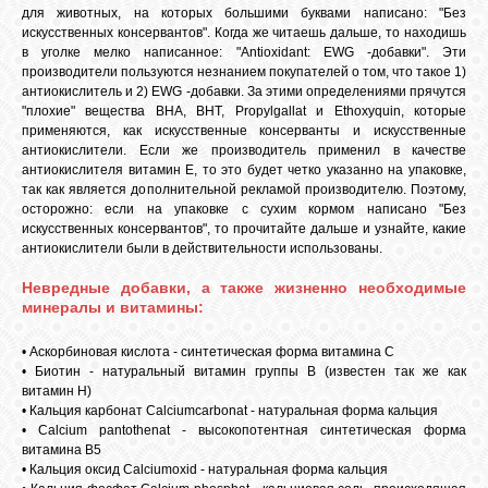
для животных, на которых большими буквами написано: "Без
искусственных консервантов". Когда же читаешь дальше, то находишь
в уголке мелко написанное: "Antioxidant: EWG -добавки". Эти
производители пользуются незнанием покупателей о том, что такое 1)
антиокислитель и 2) EWG -добавки. За этими определениями прячутся
"плохие" вещества ВНА, ВНТ, Propylgallat и Ethoxyquin, которые
применяются, как искусственные консерванты и искусственные
антиокислители. Если же производитель применил в качестве
антиокислителя витамин Е, то это будет четко указанно на упаковке,
так как является дополнительной рекламой производителю. Поэтому,
осторожно: если на упаковке с сухим кормом написано "Без
искусственных консервантов", то прочитайте дальше и узнайте, какие
антиокислители были в действительности использованы.
Невредные добавки, а также жизненно необходимые
минералы и витамины:
• Аскорбиновая кислота - синтетическая форма витамина С
• Биотин - натуральный витамин группы В (известен так же как
витамин Н)
• Кальция карбонат Calciumcarbonat - натуральная форма кальция
• Calcium pantothenat - высокопотентная синтетическая форма
витамина В5
• Кальция оксид Calciumoxid - натуральная форма кальция