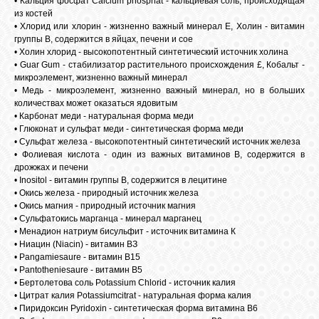
• Кальция фосфат Calcium phosphat - кальциевая соль, происходящая
из костей
• Хлорид или хлорин - жизненно важный минерал Е, Холин - витамин
группы В, содержится в яйцах, печени и сое
• Холин хлорид - высокопотентный синтетический источник холина
• Guar Gum - стабилизатор растительного происхождения £, Кобальт -
микроэлемент, жизненно важный минерал
• Медь - микроэлемент, жизненно важный минерал, но в больших
количествах может оказаться ядовитым
• Карбонат меди - натуральная форма меди
• Глюконат и сульфат меди - синтетическая форма меди
• Сульфат железа - высокопотентный синтетический источник железа
• Фолиевая кислота - один из важных витаминов В, содержится в
дрожжах и печени
• Inositol - витамин группы В, содержится в лецитине
• Окись железа - природный источник железа
• Окись магния - природный источник магния
• Сульфатокись марганца - минерал марганец
• Менадион натриум бисульфит - источник витамина К
• Ниацин (Niacin) - витамин ВЗ
• Pangamiesaure - витамин В15
• Pantotheniesaure - витамин В5
• Бертолетова соль Potassium Chlorid - источник калия
• Цитрат калия Potassiumcitrat - натуральная форма калия
• Пиридоксин Pyridoxin - синтетическая форма витамина В6