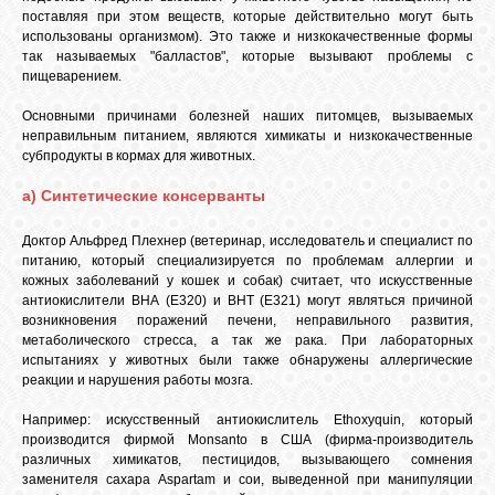
поставляя при этом веществ, которые действительно могут быть
использованы организмом). Это также и низкокачественные формы
так называемых "балластов", которые вызывают проблемы с
пищеварением.
Основными причинами болезней наших питомцев, вызываемых
неправильным питанием, являются химикаты и низкокачественные
субпродукты в кормах для животных.
а) Синтетические консерванты
Доктор Альфред Плехнер (ветеринар, исследователь и специалист по
питанию, который специализируется по проблемам аллергии и
кожных заболеваний у кошек и собак) считает, что искусственные
антиокислители ВНА (Е320) и ВНТ (Е321) могут являться причиной
возникновения поражений печени, неправильного развития,
метаболического стресса, а так же рака. При лабораторных
испытаниях у животных были также обнаружены аллергические
реакции и нарушения работы мозга.
Например: искусственный антиокислитель Ethoxyquin, который
производится фирмой Monsanto в США (фирма-производитель
различных химикатов, пестицидов, вызывающего сомнения
заменителя сахара Aspartam и сои, выведенной при манипуляции