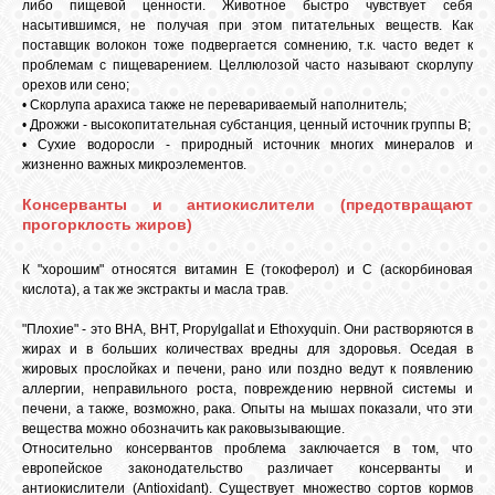
либо пищевой ценности. Животное быстро чувствует себя
насытившимся, не получая при этом питательных веществ. Как
поставщик волокон тоже подвергается сомнению, т.к. часто ведет к
проблемам с пищеварением. Целлюлозой часто называют скорлупу
орехов или сено;
• Скорлупа арахиса также не перевариваемый наполнитель;
• Дрожжи - высокопитательная субстанция, ценный источник группы В;
• Сухие водоросли - природный источник многих минералов и
жизненно важных микроэлементов.
Консерванты и антиокислители (предотвращают
прогорклость жиров)
К "хорошим" относятся витамин Е (токоферол) и С (аскорбиновая
кислота), а так же экстракты и масла трав.
"Плохие" - это ВНА, ВНТ, Propylgallat и Ethoxyquin. Они растворяются в
жирах и в больших количествах вредны для здоровья. Оседая в
жировых прослойках и печени, рано или поздно ведут к появлению
аллергии, неправильного роста, повреждению нервной системы и
печени, а также, возможно, рака. Опыты на мышах показали, что эти
вещества можно обозначить как раковызывающие.
Относительно консервантов проблема заключается в том, что
европейское законодательство различает консерванты и
антиокислители (Antioxidant). Существует множество сортов кормов