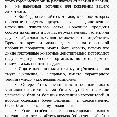
этого корма может очень различаться от партии к партии,
и - не надежный источник для кормления вашего
животного.
• Вообще, остерегайтесь кормов, в основе которых
побочные продукты представлены как единственные
источники животного белка. Побочные продукты
состоят из органов и других не желательных частей, или
других забракованных, для человеческого потребления.
Время от времени можно давать корма с основой
побочных продуктов, может быть хорошо, потому что
дикие плотоядные животные действительно потребляют
целую жертву, вместе с органами, но этот корм не
приемлем как постоянная диета.
• Ищите названия мяса или муки ("ягненок" или
"мука цыпленка, « например, вместо характерного
термина «мясо") как первый компонент.
• Остерегайтесь непатентованных или долго
хранившихся сортов корма. Они могут быть повторно
упакованы, брак от больших компаний изготовителей, и
вообще содержать более дешевый - а, следовательно,
более бедные по качеству - компоненты.
• Если особенно не рекомендовано вашим
ветеринаром, остерегайтесь кормов "облегченный", "для