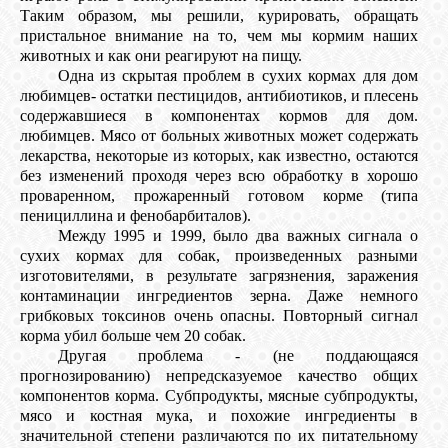
Таким образом, мы решили, курировать, обращать
пристальное внимание на то, чем мы кормим наших
животных и как они реагируют на пищу.
Одна из скрытая проблем в сухих кормах для дом
любимцев- остатки пестицидов, антибиотиков, и плесень
содержавшиеся в компонентах кормов для дом.
любимцев. Мясо от больных животных может содержать
лекарства, некоторые из которых, как известно, остаются
без изменений проходя через всю обработку в хорошо
проваренном, прожаренный готовом корме (типа
пенициллина и фенобарбиталов).
Между 1995 и 1999, было два важных сигнала о
сухих кормах для собак, произведенных разными
изготовителями, в результате загрязнения, заражения
контаминации ингредиентов зерна. Даже немного
грибковых токсинов очень опасны. Повторный сигнал
корма убил больше чем 20 собак.
Другая проблема - (не поддающаяся
прогнозированию) непредсказуемое качество общих
компонентов корма. Субпродукты, мясные субпродукты,
мясо и костная мука, и похожие ингредиенты в
значительной степени различаются по их питательному