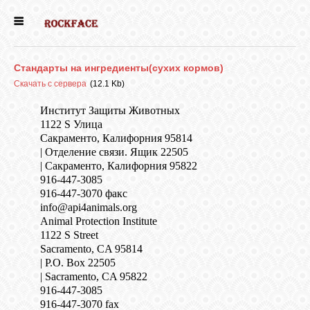
ГЛАВНАЯ
Стандарты на ингредиенты(сухих кормов)
ДЕВОЧКИ
Скачать с сервера
(12.1 Kb)
Институт Защиты Животных
1122 S Улица
МАЛЬЧИКИ
Сакраменто, Калифорния 95814
| Отделение связи. Ящик 22505
| Сакраменто, Калифорния 95822
НОВОСТИ
916-447-3085
916-447-3070
факс
info@api4animals.org
ВЫПУСКНИКИ
Animal Protection Institute
1122 S Street
Sacramento, CA 95814
ПОЧИТАТЬ
| P.O. Box 22505
| Sacramento, CA 95822
916-447-3085
916-447-3070 fax