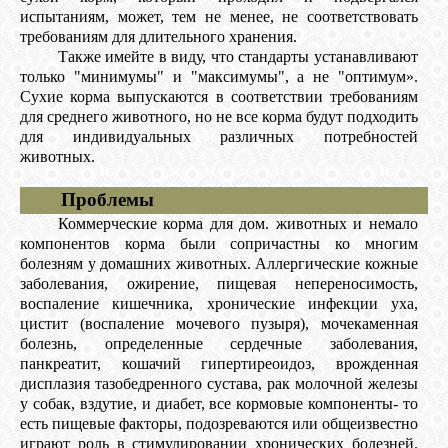
испытаниям, может, тем не менее, не соответствовать
требованиям для длительного хранения.
Также имейте в виду, что стандарты устанавливают
только "минимумы" и "максимумы", а не "оптимум».
Сухие корма выпускаются в соответствии требованиям
для среднего животного, но не все корма будут подходить
для индивидуальных различных потребностей
животных.
Проблемы
Коммерческие корма для дом. животных и немало
компонентов корма были сопричастны ко многим
болезням у домашних животных. Аллергические кожные
заболевания, ожирение, пищевая непереносимость,
воспаление кишечника, хронические инфекции уха,
цистит (воспаление мочевого пузыря), мочекаменная
болезнь, определенные сердечные заболевания,
панкреатит, кошачий гипертиреоидоз, врожденная
дисплазия тазобедренного сустава, рак молочной железы
у собак, вздутие, и диабет, все кормовые компоненты- то
есть пищевые факторы, подозреваются или общеизвестно
играют роль в стимулировании хронических болезней.