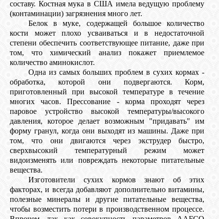
составу. Костная мука в США имела ведущую проблему
(контаминации) загрязнения много лет.
Белок в муке, содержащей большое количество
кости может плохо усваиваться и в недостаточной
степени обеспечить соответствующее питание, даже при
том, что химический анализ покажет приемлемое
количество аминокислот.
Одна из самых больших проблем в сухих кормах -
обработка, которой они подвергаются. Корм,
приготовленный при высокой температуре в течение
многих часов. Прессование - корма проходят через
паровое устройство высокой температуры/высокого
давления, которое делает возможным "придавать" им
форму гранул, когда они выходят из машины. Даже при
том, что они двигаются через экструдер быстро,
сверхвысокий температурный режим может
видоизменять или повреждать некоторые питательные
вещества.
Изготовители сухих кормов знают об этих
факторах, и всегда добавляют дополнительно витамины,
полезные минералы и другие питательные вещества,
чтобы возместить потери в производственном процессе.
Впрочем, так как совокупность параметров AAFCO