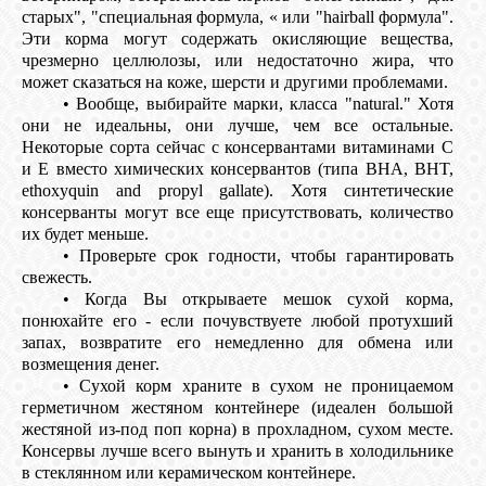
старых", "специальная формула, « или "hairball формула".
Эти корма могут содержать окисляющие вещества,
чрезмерно целлюлозы, или недостаточно жира, что
может сказаться на коже, шерсти и другими проблемами.
• Вообще, выбирайте марки, класса "natural." Хотя
они не идеальны, они лучше, чем все остальные.
Некоторые сорта сейчас с консервантами витаминами C
и E вместо химических консервантов (типа BHA, BHT,
ethoxyquin and propyl gallate). Хотя синтетические
консерванты могут все еще присутствовать, количество
их будет меньше.
• Проверьте срок годности, чтобы гарантировать
свежесть.
• Когда Вы открываете мешок сухой корма,
понюхайте его - если почувствуете любой протухший
запах, возвратите его немедленно для обмена или
возмещения денег.
• Сухой корм храните в сухом не проницаемом
герметичном жестяном контейнере (идеален большой
жестяной из-под поп корна) в прохладном, сухом месте.
Консервы лучше всего вынуть и хранить в холодильнике
в стеклянном или керамическом контейнере.