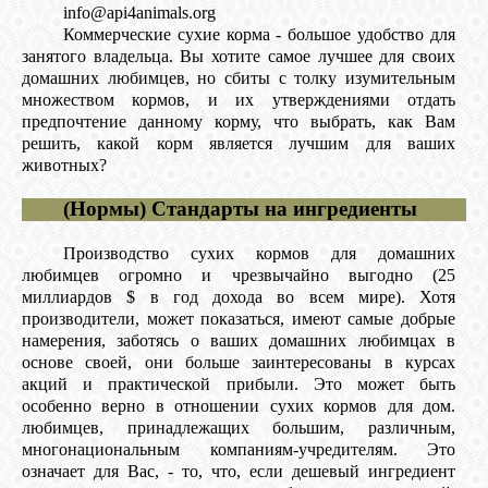
КОШКИ
info@api4animals.org
Коммерческие сухие корма - большое удобство для
занятого владельца. Вы хотите самое лучшее для своих
домашних любимцев, но сбиты с толку изумительным
множеством кормов, и их утверждениями отдать
СВЯЗЬ
предпочтение данному корму, что выбрать, как Вам
решить, какой корм является лучшим для ваших
животных?
VK
(Нормы) Стандарты на ингредиенты
FACEBOOK
Производство сухих кормов для домашних
любимцев огромно и чрезвычайно выгодно (25
миллиардов $ в год дохода во всем мире). Хотя
производители, может показаться, имеют самые добрые
намерения, заботясь о ваших домашних любимцах в
основе своей, они больше заинтересованы в курсах
акций и практической прибыли. Это может быть
особенно верно в отношении сухих кормов для дом.
любимцев, принадлежащих большим, различным,
многонациональным компаниям-учредителям. Это
означает для Вас, - то, что, если дешевый ингредиент