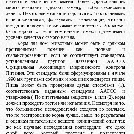
имеется в наличии им заменят более дорогостоящий,
много компаний сделают замену, чтобы сэкономить
деньги. Некоторые компании гордятся их "постоянными,
(фиксированными) формулами, « означающие, что они
всегда используют те же самые компоненты. Это может
быть хорошо ..., если компоненты имеют приемлемый
уровень качества с самого начала.
Корм для дом. животных может быть с ярлыком
производителя помечен как "полный и
сбалансированный", если он соответствует стандартам,
установленным группой названной AAFCO,
Официальная Ассоциация американского Контроля
Питания. Эти стандарты были сформулированы в начале
1990-ых группами собачьих и кошачьих экспертов пищи.
Пища может быть проверенна двумя способами: (1),
соответствовать изданным стандартам AAFCO и
утверждена ("По питательным веществам"), или (2), корм
должен проходить тесты или испытания. Несмотря на то,
что большинство исследователей сходятся во взглядах,
что по тестированию корма лучше, выше по результатам
и оценкам питательных веществ, клинический опыт так
же как научные исследования подтвердили, что даже
сухой корм, который проходил и подвергался