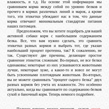
влажность, и т.д. На основе этой информации мы
сравниваем корма между собой по уровню белков и
прочего в кормах различных линий и марок, а кроме
того, эти этикетки убеждают нас в том, что данные
корма отвечают минимальным стандартам питания
наших питомцев.
Предположим, что вы хотите подобрать для вашей
активной собаки корм с наибольшим содержанием
белка. Все, что вам нужно сделать, это сравнить
этикетки разных кормов и выбрать тот, где указан
наибольший процент протеина, так? К сожалению, не
так. Существуют две причины, делающие простое
сравнение этикеток сложным: Во-первых, не все белки
одинаковы; некоторые из них усваиваются животными
лучше, некоторые хуже, а какие-то и вовсе не могут
быть усвоенными плотоядным животным. Во-вторых,
вы не можете сравнивать "процент сырого белка" двух
разных кормов без учета их влажности. Это особенно
актуально, когда вы сравниваете по содержанию белков
сухой и баночный корм. Теперь немного подробнее.
Полную версию можно прочесть, скачав
архив-