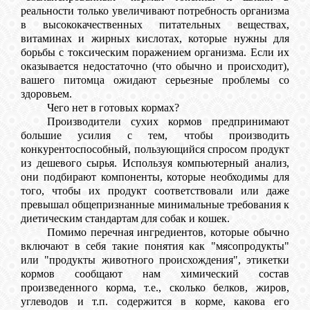
реальности только увеличивают потребность организма
в высококачественных питательных веществах,
витаминах и жирных кислотах, которые нужны для
борьбы с токсическим поражением организма. Если их
оказывается недостаточно (что обычно и происходит),
вашего питомца ожидают серьезные проблемы со
здоровьем.
Чего нет в готовых кормах?
Производители сухих кормов предпринимают
большие усилия с тем, чтобы производить
конкурентоспособный, пользующийся спросом продукт
из дешевого сырья. Используя компьютерный анализ,
они подбирают компоненты, которые необходимы для
того, чтобы их продукт соответствовали или даже
превышал общепризнанные минимальные требования к
диетическим стандартам для собак и кошек.
Помимо перечная ингредиентов, которые обычно
включают в себя такие понятия как "мясопродукты"
или "продукты животного происхождения", этикетки
кормов сообщают нам химический состав
произведенного корма, т.е., сколько белков, жиров,
углеводов и т.п. содержится в корме, какова его