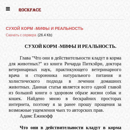
ГЛАВНАЯ
СУХОЙ КОРМ -МИФЫ И РЕАЛЬНОСТЬ
ДЕВОЧКИ
Скачать с сервера
(26.4 Kb)
СУХОЙ КОРМ -МИФЫ И РЕАЛЬНОСТЬ.
МАЛЬЧИКИ
Глава "Что они в действительности кладут в корма
для животных?" из книги Ричарда Питкэйрн, доктора
ветеринарных наук, практикующего ветеринарного
НОВОСТИ
врача и сторонника натурального питания и
холистического подхода в лечении домашних
животных. Данная статья является всего одной главой
ВЫПУСКНИКИ
из большой книги о здоровом образе жизни собак и
кошек. Найдено мною в бескрайних просторах
интернета, поэтому я за ранее прошу прощения за
ПОЧИТАТЬ
возможные ущемления чьих то авторских прав.
Адамс Ёжикофф
Что они в действительности кладут в корма