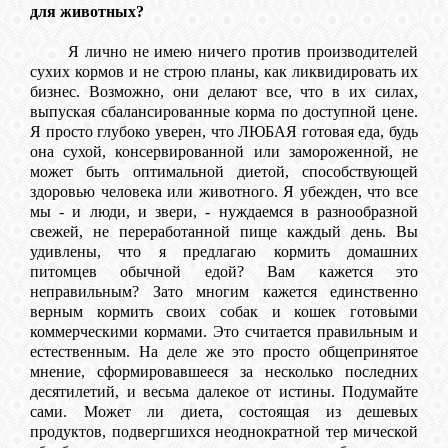
КОШКИ
для животных?
Я лично не имею ничего против производителей
сухих кормов и не строю планы, как ликвидировать их
бизнес. Возможно, они делают все, что в их силах,
СВЯЗЬ
выпуская сбалансированные корма по доступной цене.
Я просто глубоко уверен, что ЛЮБАЯ готовая еда, будь
она сухой, консервированной или замороженной, не
VK
может быть оптимальной диетой, способствующей
здоровью человека или животного. Я убежден, что все
мы - и люди, и звери, - нуждаемся в разнообразной
FACEBOOK
свежей, не переработанной пище каждый день. Вы
удивлены, что я предлагаю кормить домашних
питомцев обычной едой? Вам кажется это
неправильным? Зато многим кажется единственно
верным кормить своих собак и кошек готовыми
коммерческими кормами. Это считается правильным и
естественным. На деле же это просто общепринятое
мнение, сформировавшееся за несколько последних
десятилетий, и весьма далекое от истины. Подумайте
сами. Может ли диета, состоящая из дешевых
продуктов, подвергшихся неоднократной тер мической