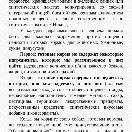
обработке, хранящаяся годами в железных банках или
синтетических пакетах, конкурировать со свежей
натуральной пищей, богатой невероятным количеством
полезных веществ в своем естественном, а не
синтетическом виде? Никогда.
У каждого здравомыслящего человека должно
быть два важных возражения против пищевой
ценности готовых кормов для животных (баночные,
сухие, полусухие):
Первое:
готовые корма не содержат некоторые
ингредиенты, которые мы рассчитываем в них
найти
(адекватное количество и/или качество белков,
жиров, витаминов и минералов).
Второе:
готовые корма содержат ингредиенты,
которых, как мы надеемся, в них нет
(включая
всевозможные отходы со скотобоен, пищевые отходы,
несъедобные наполнители, тяжелые металлы, сахар,
пестициды, гербициды, лекарственные препараты,
искусственные красители, синтетические вкусовые
добавки и консерванты).
Когда вы кормите свою собаку готовым кормом,
вы создаете новую проблему: присутствующие в т.н.
"сбалансированных" кормах токсины и шлаки в