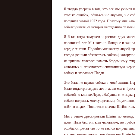
Я твердо уверена в том, что все мы учимся н
столько ошибок, общаясь и с людьми, и с с
получила зимой 1972 года. Поэтому мне каже
сейчас узнаете, ее история неотделима от моей
Я была тогда замужем и растила двух мален
половиной лет. Мы жили в Лондоне и как ра
сердце Англии. Подобно множеству людей, пр
твердо решили обзавестись собакой, которую 
из приюта: хотелось помочь бездомному сущ
животных и присмотрели симпатичную черно
собаку и назвали ее Парди.
Это была не первая собака в моей жизни. 
было тогда тринадцать лет, и жили мы в Фулхэ
собакой по кличке Леди, а бабушка мне подыгр
собаки виделись мне существами, безусловно
найти в людях. Появление в семье Шейна толь
Мы с отцом дрессировали Шейна по методу, 
псом. Папа был мягким человеком, но требов
ошибался, делал что-то не так, он получал ще
вполне справедливым, тем более что Шейн бы