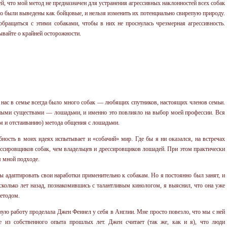
й, что мой метод не предназначен для устранения агрессивных наклонностей всех собак
о были выведены как бойцовые, и нельзя изменить их потенциально свирепую природу.
бращаться с этими собаками, чтобы в них не проснулась чрезмерная агрессивность.
ывайте о крайней осторожности.
нас в семье всегда было много собак — любящих спутников, настоящих членов семьи.
пными существами — лошадьми, и именно это повлияло на выбор моей профессии. Вся
м и отстаиванию) метода общения с лошадьми.
ность в моих идеях испытывает и «собачий» мир. Где бы я ни оказался, на встречах
ессировщиков собак, чем владельцев и дрессировщиков лошадей. При этом практически
м мной подходе.
 адаптировать свои наработки применительно к собакам. Но я постоянно был занят, и
есколько лет назад, познакомившись с талантливым кинологом, я выяснил, что она уже
етодом.
ую работу проделала Джен Феннел у себя в Англии. Мне просто повезло, что мы с ней
ое из собственного опыта прошлых лет. Джен считает (так же, как и я), что люди