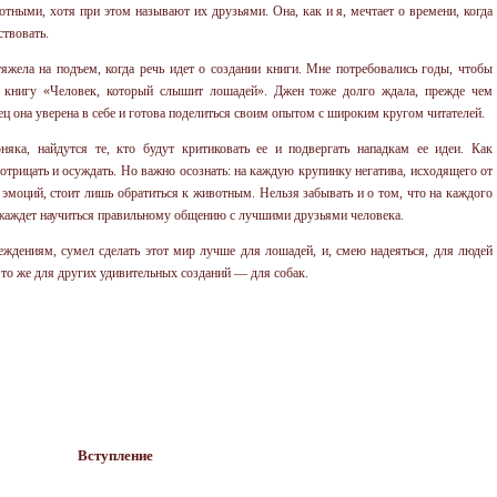
тными, хотя при этом называют их друзьями. Она, как и я, мечтает о времени, когда
ствовать.
жела на подъем, когда речь идет о создании книги. Мне потребовались годы, чтобы
ю книгу «Человек, который слышит лошадей». Джен тоже долго ждала, прежде чем
ец она уверена в себе и готова поделиться своим опытом с широким кругом читателей.
няка, найдутся те, кто будут критиковать ее и подвергать нападкам ее идеи. Как
трицать и осуждать. Но важно осознать: на каждую крупинку негатива, исходящего от
моций, стоит лишь обратиться к животным. Нельзя забывать и о том, что на каждого
о жаждет научиться правильному общению с лучшими друзьями человека.
еждениям, сумел сделать этот мир лучше для лошадей, и, смею надеяться, для людей
ь то же для других удивительных созданий — для собак.
Вступление