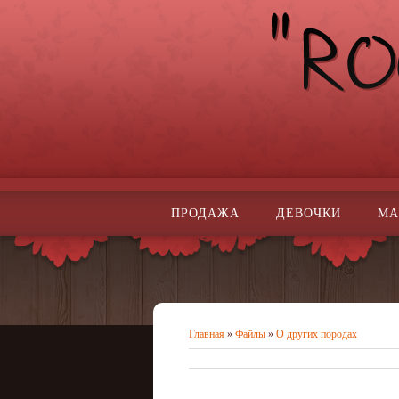
ПРОДАЖА
ДЕВОЧКИ
МА
Главная
»
Файлы
»
О других породах