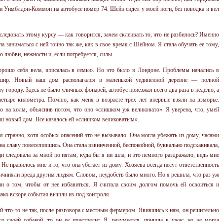
и Уимблдон-Коммон на автобусе номер 74. Шейн сидел у моей ноги, без поводка и вел
о следовать этому курсу — как говорится, зачем склеивать то, что не разбилось? Именно
ла заниматься с ней точно так же, как в свое время с Шейном. Я стала обучать ее тому,
ю любви, нежности и, если потребуется, силы.
орошо себя вела, вписалась в семью. Но это было в Лондоне. Проблемы начались в
ншир. Новый наш дом располагался в маленькой уединенной деревне — полной
городу. Здесь не было уличных фонарей, автобус приезжал всего два раза в неделю, а
етыре километра. Помню, как меня в возрасте трех лет впервые взяли на взморье.
го на холм, объяснив потом, что оно «слишком уж великовато». Я уверена, что, умей
аш новый дом. Все казалось ей «слишком великоватым».
бя странно, хотя особых опасений это не вызывало. Она могла убежать из дому, часами
о на славу повеселившись. Она стала взвинченной, беспокойной, буквально подскакивала,
и следовала за мной по пятам, куда бы я ни шла, и это немного раздражало, ведь мне
Не нравилось мне и то, что она убегает из дому. Хозяева всегда несут ответственность
ричиняли вреда другим людям. Словом, неудобств было много. Но я решила, что раз уж
чи о том, чтобы от нее избавиться. Я считала своим долгом помочь ей освоиться и
нако вскоре события вышли из-под контроля.
ой что-то не так, после разговора с местным фермером. Явившись к нам, он решительно
о своей собакой, то он ее пристрелит. Я, разумеется, пришла в ужас, но не могла