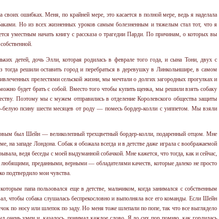
а своих ошибках. Меня, по крайней мере, это касается в полной мере, ведь я наделала
обаками. Но из всех жизненных уроков самым болезненным и тяжелым стал тот, что я
тся уместным начать книгу с рассказа о трагедии Парди. По причинам, о которых вы
 собственной.
ьких детей, дочь Элли, которая родилась в феврале того года, и сына Тони, двух с
з тогда решили оставить город и перебраться в деревушку в Линкольншире, в самом
ивлеченных прелестями сельской жизни, мы мечтали о долгих загородных прогулках и
можно будет брать с собой. Вместо того чтобы купить щенка, мы решили взять собаку
еству. Поэтому мы с мужем отправились в отделение Королевского общества защиты
-белую псину шести месяцев от роду — помесь бордер-колли с уиппетом. Мы взяли
Первым был Шейн — великолепный трехцветный бордер-колли, подаренный отцом. Мне
ме, на западе Лондона. Собак я обожала всегда и в детстве даже играла с воображаемой
ывала, ведя беседы с моей выдуманной собачкой. Мне кажется, что тогда, как и сейчас,
, любящими, преданными, верными — обладателями качеств, которые далеко не просто
ко подтвердило мои чувства.
которым папа пользовался еще в детстве, мальчиком, когда занимался с собственным
ал, чтобы собака слушалась беспрекословно и выполняла все его команды. Если Шейн
лчок по носу или шлепок по заду. Но меня тоже шлепали по попе, так что все выглядело
л очень умен и, казалось, понимал каждое слово. Я до сих пор помню, как гордилась