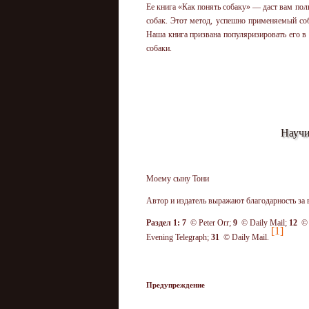
Ее книга «Как понять собаку» — даст вам по
собак. Этот метод, успешно применяемый со
Наша книга призвана популяризировать его в 
собаки.
Научи
Моему сыну Тони
Автор и издатель выражают благодарность за
Раздел
1: 7
© Peter Orr;
9
© Daily Mail;
12
© B
[1]
Evening Telegraph;
31
© Daily Mail.
Предупреждение