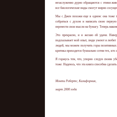
незаслуженно дурно обращаются с этими живо
все биологические виды смогут мирно сосуще
Мы с Джен похожи еще в одном: она тоже тя
собраться с духом и написать свою перву
перенести свои мысли на бумагу. Теперь након
Это прекрасно, и я желаю ей удачи. Навер
подсказывает мой опыт, люди умеют и любят о
людей, мы можем получить горы позитивных э
критика приходятся буквально сотни тех, кт
Я горжусь тем, что, упорно следуя своим уб
тоже. Надеюсь, что эта книга способна сделат
Монти Робертс, Калифорния,
март 2000 года