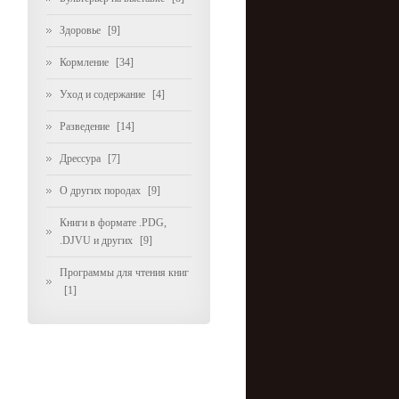
Здоровье
[9]
Кормление
[34]
Уход и содержание
[4]
Разведение
[14]
Дрессура
[7]
О других породах
[9]
Книги в формате .PDG,
.DJVU и других
[9]
Программы для чтения книг
[1]