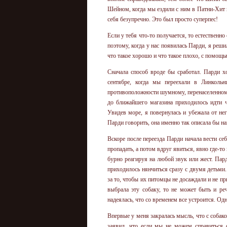
Шейном, когда мы ездили с ним в Патни-Хит 
себя безупречно. Это был просто суперпес!
Если у тебя что-то получается, то естественн
поэтому, когда у нас появилась Парди, я реши
что такое хорошо и что такое плохо, с помощь
Сначала способ вроде бы сработал. Парди х
сентябре, когда мы переехали в Линколь
противоположности шумному, перенаселенному 
до ближайшего магазина приходилось идти ч
Увидев море, я повернулась и убежала от не
Парди говорить, она именно так описала бы н
Вскоре после переезда Парди начала вести се
пропадать, а потом вдруг явиться, явно где-т
бурно реагируя на любой звук или жест. Пард
приходилось нянчиться сразу с двумя детьми. 
за то, чтобы их питомцы не досаждали и не п
выбрала эту собаку, то не может быть и ре
надеялась, что со временем все устроится. Од
Впервые у меня закралась мысль, что с собак
заявил, что если мы не можем справиться с