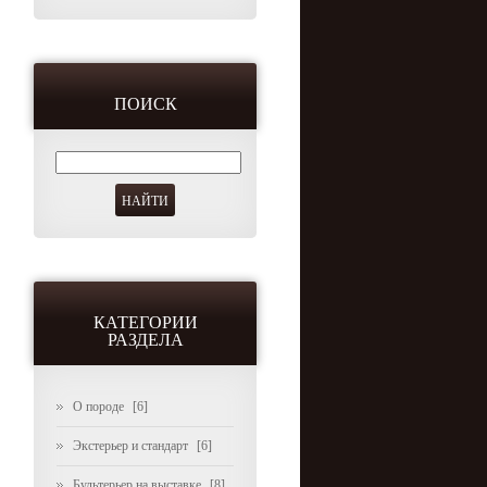
ПОИСК
КАТЕГОРИИ
РАЗДЕЛА
О породе
[6]
Экстерьер и стандарт
[6]
Бультерьер на выставке
[8]