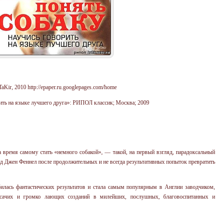
Kir, 2010 http://epaper.ru.googlepages.com/home
рить на языке лучшего друга»: РИПОЛ классик; Москва; 2009
а время самому стать «немного собакой», — такой, на первый взгляд, парадоксальный
д Джен Феннел после продолжительных и не всегда результативных попыток превратить
илась фантастических результатов и стала самым популярным в Англии заводчиком,
сачих и громко лающих созданий в милейших, послушных, благовоспитанных и