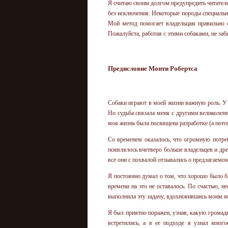
Я считаю своим долгом предупредить читателе
без исключения. Некоторые породы специальн
Мой метод помогает владельцам правильно о
Пожалуйста, работая с этими собаками, не заб
Предисловие Монти Робертса
Собаки играют в моей жизни важную роль. У 
Но судьба связала меня с другими великоле
моя жизнь была посвящена разработке (а пото
Со временем оказалось, что огромную потреб
появлялось вчетверо больше владельцев и др
все они с похвалой отзывались о предлагаемо
Я постоянно думал о том, что хорошо было бы
времени на это не оставалось. По счастью, н
выполнила эту задачу, вдохновившись моим м
Я был приятно поражен, узнав, какую громадн
встретились, а в ее подходе я узнал мног