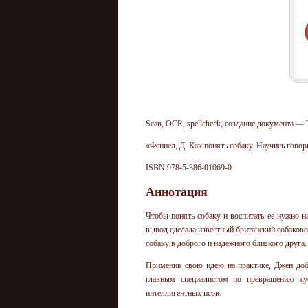
Scan, OCR, spellcheck, создание документа — Ta
«Феннел, Д. Как понять собаку. Научись гово
ISBN 978-5-386-01069-0
Аннотация
Чтобы понять собаку и воспитать ее нужно н
вывод сделала известный британский собаково
собаку в доброго и надежного близкого друга.
Применив свою идею на практике, Джен доб
главным специалистом по превращению ку
интеллигентных псов.