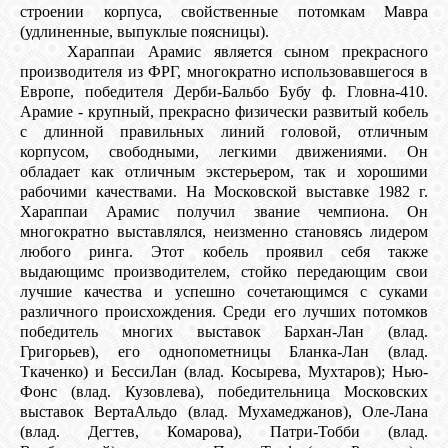
строении корпуса, свойственные потомкам Мавра
(удлиненные, выпуклые поясницы).
Хараппаи Арамис является сыном прекрасного
производителя из ФРГ, многократно использовавшегося в
Европе, победителя Дерби-Бальбо Бубу ф. Гловна-410.
Арамие - крупный, прекрасно физически развитый кобель
с длинной правильных линий головой, отличным
корпусом, свободными, легкими движениями. Он
обладает как отличным экстерьером, так и хорошими
рабочими качествами. На Московской выставке 1982 г.
Хараппаи Арамис получил звание чемпиона. Он
многократно выставлялся, неизменно становясь лидером
любого ринга. Этот кобель проявил себя также
выдающимс производителем, стойко передающим свои
лучшие качества и успешно сочетающимся с суками
различного происхождения. Среди его лучших потомков
победитель многих выставок Бархан-Лан (влад.
Григорьев), его однопометницы Бланка-Лан (влад.
Ткаченко) и БессиЛан (влад. Косырева, Мухтаров); Нью-
Фонс (влад. Кузовлева), победительница Московских
выставок ВертаАльдо (влад. Мухамеджанов), Оле-Лана
(влад. Дегтев, Комарова), Патри-Тобби (влад.