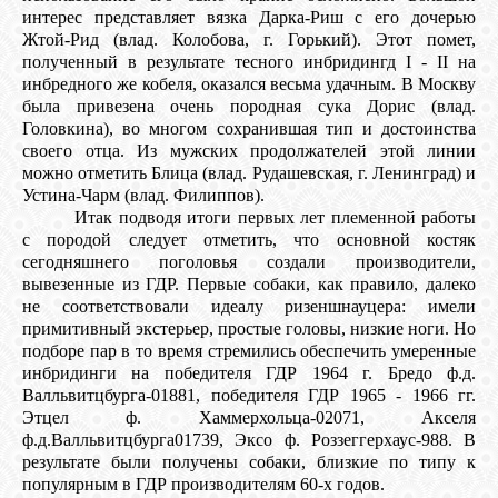
интерес представляет вязка Дарка-Риш с его дочерью
Жтой-Рид (влад. Колобова, г. Горький). Этот помет,
полученный в результате тесного инбридингд I - II на
инбредного же кобеля, оказался весьма удачным. В Москву
была привезена очень породная сука Дорис (влад.
Головкина), во многом сохранившая тип и достоинства
своего отца. Из мужских продолжателей этой линии
можно отметить Блица (влад. Рудашевская, г. Ленинград) и
Устина-Чарм (влад. Филиппов).
Итак подводя итоги первых лет племенной работы
с породой следует отметить, что основной костяк
сегодняшнего поголовья создали производители,
вывезенные из ГДР. Первые собаки, как правило, далеко
не соответствовали идеалу ризеншнауцера: имели
примитивный экстерьер, простые головы, низкие ноги. Но
подборе пар в то время стремились обеспечить умеренные
инбридинги на победителя ГДР 1964 г. Бредо ф.д.
Валльвитцбурга-01881, победителя ГДР 1965 - 1966 гг.
Этцел ф. Хаммерхольца-02071, Акселя
ф.д.Валльвитцбуpга01739, Эксо ф. Роззеггерхаус-988. В
результате были получены собаки, близкие по типу к
популярным в ГДР производителям 60-х годов.