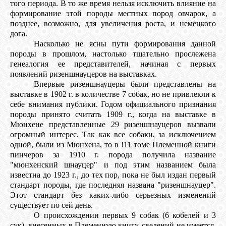
того периода. В то же время нельзя исключить влияние на
формирование этой породы местных пород овчарок, а
позднее, возможно, для увеличения роста, и немецкого
дога.
Насколько не ясны пути формирования данной
породы в прошлом, настолько тщательно прослежена
генеалогия ее представителей, начиная с первых
появлений ризеншнауцеров на выставках.
Впервые ризеншнауцеры были представлены на
выставке в 1902 г. в количестве 7 собак, но не привлекли к
себе внимания публики. Годом официального признания
породы принято считать 1909 г., когда на выставке в
Мюнхене представленные 29 ризеншнауцеров вызвали
огромный интерес. Так как все собаки, за исключением
одной, были из Мюнхена, то в !11 томе Племенной книги
пинчеров за 1910 г. порода получила название
"мюнхенский шнауцер" и под этим названием была
известна до 1923 г., до тех пор, пока не был издан первый
стандарт породы, где последняя названа "ризеншнауцер".
Этот стандарт без каких-либо серьезных изменений
существует по сей день.
О происхождении первых 9 собак (6 кобелей и 3
сук), внесенных в Племенную книгу, сведений не имеется,