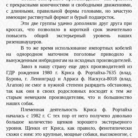
с прекрасными конечностями и свободными движениями,
с длинными, правильной формы головами, но зачастую
имеющие растянутый формат и бурый подшерсток.
Эти две группы удачно дополняли друг друга при
кроссах, что позволило в короткий срок значительно
повысить общий экстерьерный уровень наших
ризеншнауцеров.
В то же время использование импортных кобелей
на однородном маточном поголовье приводило к
вынужденным инбридингам на исходных производителей.
Завоз в нашу страну еще двух производителей из
ГДР рождения 1980 г. Криса ф. Рортайха-7635 (влад.
Бурова, г. Ленинград) и Арраса ф. Наскуса-8018 (влад.
Агапов) не смог в нужной степени разрядить обстановку,
так как они в своих родословных восходят к тем же
старым немецким производителям, что и большинство
наших собак.
Племенная деятельность Криса ф. Рортайха
началась с 1982 г. С тех пор от него получено довольно
большое количество щенков хорошего экстерьерного
уровня. Щенки от Криса, как правило, фенотипически
схожи с ним: это крупные, мощные собаки, высоконогие, с