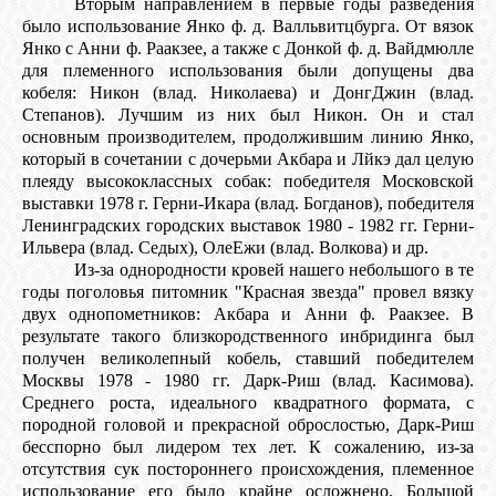
Вторым направлением в первые годы разведения
было использование Янко ф. д. Валльвитцбурга. От вязок
Янко с Анни ф. Раакзее, а также с Донкой ф. д. Вайдмюлле
для племенного использования были допущены два
кобеля: Никон (влад. Николаева) и ДонгДжин (влад.
Степанов). Лучшим из них был Никон. Он и стал
основным производителем, продолжившим линию Янко,
который в сочетании с дочерьми Акбара и Лйкэ дал целую
плеяду высококлассных собак: победителя Московской
выставки 1978 г. Герни-Икара (влад. Богданов), победителя
Ленинградских городских выставок 1980 - 1982 гг. Герни-
Ильвера (влад. Седых), ОлеЕжи (влад. Волкова) и др.
Из-за однородности кровей нашего небольшого в те
годы поголовья питомник "Красная звезда" провел вязку
двух однопометников: Акбара и Анни ф. Раакзее. В
результате такого близкородственного инбридинга был
получен великолепный кобель, ставший победителем
Москвы 1978 - 1980 гг. Дарк-Риш (влад. Касимова).
Среднего роста, идеального квадратного формата, с
породной головой и прекрасной оброслостью, Дарк-Риш
бесспорно был лидером тех лет. К сожалению, из-за
отсутствия сук постороннего происхождения, племенное
использование его было крайне осложнено. Большой