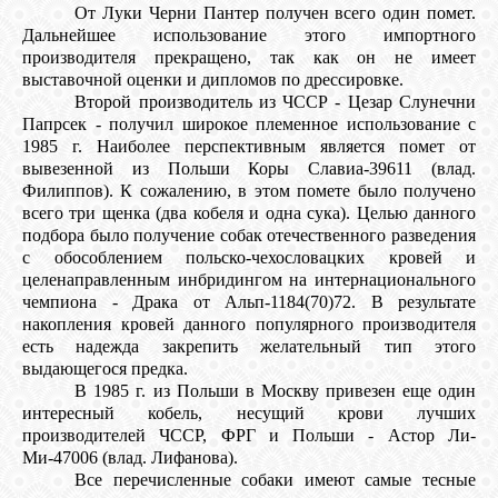
От Луки Черни Пантер получен всего один помет.
Дальнейшее использование этого импортного
производителя прекращено, так как он не имеет
выставочной оценки и дипломов по дрессировке.
Второй производитель из ЧССР - Цезар Слунечни
Папрсек - получил широкое племенное использование с
1985 г. Наиболее перспективным является помет от
вывезенной из Польши Коры Славиа-39611 (влад.
Филиппов). К сожалению, в этом помете было получено
всего три щенка (два кобеля и одна сука). Целью данного
подбора было получение собак отечественного разведения
с обособлением польско-чехословацких кровей и
целенаправленным инбридингом на интернационального
чемпиона - Драка от Альп-1184(70)72. В результате
накопления кровей данного популярного производителя
есть надежда закрепить желательный тип этого
выдающегося предка.
В 1985 г. из Польши в Москву привезен еще один
интересный кобель, несущий крови лучших
производителей ЧССР, ФРГ и Польши - Aстор Ли-
Ми-47006 (влад. Лифанова).
Все перечисленные собаки имеют самые тесные