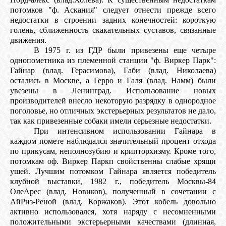
потомков "ф. Аскания" следует отнести прежде всего
недостатки в строении задних конечностей: короткую
голень, сближенность скакательных суставов, связанные
движения.
В 1975 г. из ГДР были привезены еще четыре
однопометника из племенной станции "ф. Виркер Парк":
Гайнар (влад. Герасимова), Габи (влад. Николаева)
остались в Москве, а Герро и Галя (влад. Намм) были
увезены в Ленинград. Использование новых
производителей внесло некоторую разрядку в однородное
поголовье, но отличных экстерьерных результатов не дало,
так как привезенные собаки имели серьезные недостатки.
При интенсивном использовании Гайнара в
каждом помете наблюдался значительный процент отхода
по прикусам, неполнозубию и крипторхизму. Кроме того,
потомкам оф. Виркер Паркп свойственны слабые хрящи
ушей. Лучшим потомком Гайнара является победитель
клубной выставки, 1982 г., победитель Москвы-84
ОлеАрес (влад. Новиков), полученный в сочетании с
АйРиз-Реной (влад. Коржаков). Этот кобель довольно
активно использовался, хотя наряду с несомненными
положительными экстерьерными качествами (длинная,