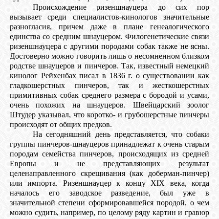
КОШКИ
Происхождение ризеншнауцера до сих пор
вызывает среди специалистов-кинологов значительные
разногласия, причем даже в плане генеалогического
единства со средним шнауцером. Филогенетические связи
ризеншнауцера с другими породами собак также не ясны.
СВЯЗЬ
Достоверно можно говорить лишь о несомненном близком
родстве шнауцеров и пинчеров. Так, известный немецкий
кинолог Рейхенбах писал в 1836 г. о существовании как
VK
гладкошерстных пинчеров, так и жесткошерстных
примитивных собак среднего размера с бородой и усами,
очень похожих на шнауцеров. Швейцарский зоолог
FACEBOOK
Штудер указывал, что коротко- и грубошерстные пинчеры
происходят от общих предков.
На сегодняшний день представляется, что собаки
группы пинчеров-шнауцеров принадлежат к очень старым
породам семейства пинчеров, происходящих из средней
Европы и не представляющих результат
целенаправленного скрещивания (как доберман-пинчер)
или импорта. Ризеншнауцер к концу XIX века, когда
началось его заводское разведение, был уже в
значительной степени сформировавшейся породой, о чем
можно судить, например, по целому ряду картин и гравюр