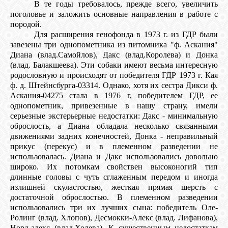
В те годы требовалось, прежде всего, увеличить
поголовье и заложить основные направления в работе с
породой.
Для расширения генофонда в 1973 г. из ГДР были
завезены три однопометника из питомника "ф. Аскания"
Диана (влад.Самойлов), Дакс (влад.Коpолева) и Донка
(влад. Балакшеева). Эти собаки имеют весьма интересную
родословную и пpоисходят от победителя ГДР 1973 г. Кая
ф. д. Штейнсбурга-03314. Однако, хотя их сестра Дикси ф.
Аскания-04275 стала в 1976 г, победителем ГДР, ее
однопометник, привезенные в нашу страну, имели
серьезные экстерьерные недостатки: Дакс - минимальную
оброслость, а Диана обладала несколько связанными
движениями задних конечностей, Донка - неправильный
прикус (перекус) и в племенном разведении не
использовалась. Диана и Дакс использовались довольно
широко. Их потомкам свойствен высоконогий тип
длинные головы с чуть сглаженным передом и иногда
излишней скуластостью, жесткая прямая шерсть с
достаточной оброслостью. В племенном разведении
использовались три их лучших сына: победитель Оле-
Ролинг (влад. Хлопов), Десмокки-Алекс (влад. Лифанова),
Hоpд-алекс (влад.Холева). К существенным недостаткам