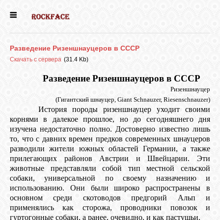
ГЛАВНАЯ
Разведение Ризеншнауцеров в СССР
ДЕВОЧКИ
Скачать с сервера
(31.4 Kb)
Разведение Ризеншнауцеров в СССР
МАЛЬЧИКИ
Ризеншнауцер
(Гигантский шнауцер, Giant Schnauzer, Riesenschnauzer)
История породы ризеншнауцер уходит своими
корнями в далекое прошлое, но до сегодняшнего дня
НОВОСТИ
изучена недостаточно полно. Достоверно известно лишь
то, что с давних времен предков современных шнауцеров
разводили жители южных областей Германии, а также
ВЫПУСКНИКИ
прилегающих районов Австрии и Швейцарии. Эти
животные представляли собой тип местной сельской
собаки, универсальной по своему назначению и
ПОЧИТАТЬ
использованию. Они были широко распространены в
основном среди скотоводов предгорий Альп и
применялись как сторожа, проводники повозок и
гуртогонные собаки, а ранее, очевидно, и как пастушьи.