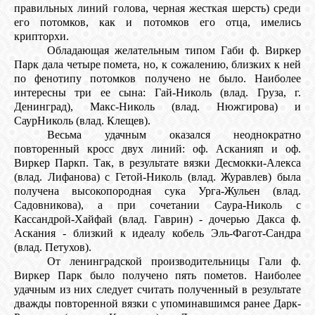
правильных линий голова, черная жесткая шерсть) среди
его потомков, как и потомков его отца, имелись
крипторхи.
Обладающая желательным типом Габи ф. Виркер
Парк дала четыре помета, но, к сожалению, близких к ней
по фенотипу потомков получено не было. Наиболее
интересны три ее сына: Гай-Николь (влад. Груза, г.
Денинград), Макс-Николь (влад. Нюжгирова) и
СаурНиколь (влад. Клещев).
Весьма удачным оказался неоднократно
повторенный кросс двух линий: оф. Асканияп и оф.
Виркер Паркп. Так, в результате вязки Десмокки-Алекса
(влад. Лифанова) с Гетой-Николь (влад. Журавлев) была
получена высокопородная сука Урга-Жульен (влад.
Садовникова), а при сочетании Саура-Николь с
Кассандрой-Хайфай (влад. Гаврин) - дочерью Дакса ф.
Аскания - близкий к идеалу кобель Эль-Фагот-Сандра
(влад. Петухов).
От ленинградской производительницы Гали ф.
Виркер Парк было получено пять пометов. Наиболее
удачным из них следует считать полученный в результате
дважды повторенной вязки с упоминавшимся ранее Дарк-