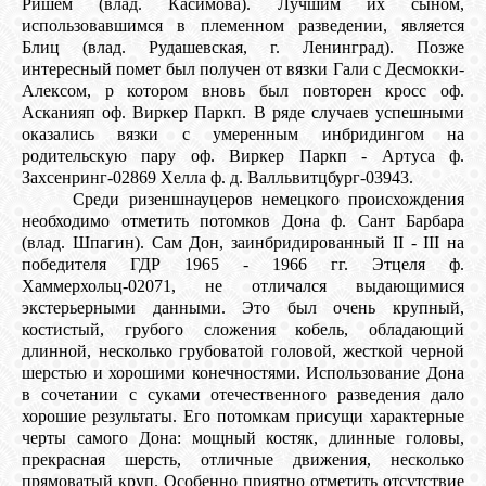
Ришем (влад. Касимова). Лучшим их сыном,
использовавшимся в племенном разведении, является
Блиц (влад. Рудашевская, г. Ленинград). Позже
интересный помет был получен от вязки Гали с Десмокки-
Алексом, р котором вновь был повторен кросс оф.
Асканияп оф. Виркер Паркп. В ряде случаев успешными
оказались вязки с умеренным инбридингом на
родительскую пару оф. Виркер Паркп - Артуса ф.
Захсенринг-02869 Хелла ф. д. Валльвитцбург-03943.
Среди ризеншнауцеров немецкого происхождения
необходимо отметить потомков Дона ф. Сант Барбара
(влад. Шпагин). Сам Дон, заинбридированный II - III на
победителя ГДР 1965 - 1966 гг. Этцеля ф.
Хаммерхольц-02071, не отличался выдающимися
экстерьерными данными. Это был очень крупный,
костистый, грубого сложения кобель, обладающий
длинной, несколько грубоватой головой, жесткой черной
шерстью и хорошими конечностями. Использование Дона
в сочетании с суками отечественного разведения дало
хорошие результаты. Его потомкам присущи характерные
черты самого Дона: мощный костяк, длинные головы,
прекрасная шерсть, отличные движения, несколько
прямоватый круп. Особенно приятно отметить отсутствие