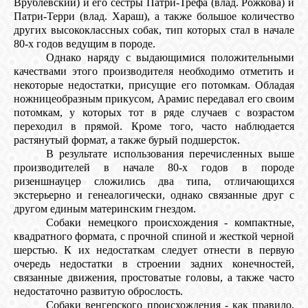
Врублевский) и его сестры Патри-Трефа (влад. Рожкова) и
Патри-Терри (влад. Хараш), а также большое количество
других высококлассных собак, тип которых стал в начале
80-х годов ведущим в породе.
Однако наряду с выдающимися положительными
качествами этого производителя необходимо отметить и
некоторые недостатки, присущие его потомкам. Обладая
ножницеобразным прикусом, Арамис передавал его своим
потомкам, у которых тот в ряде случаев с возрастом
переходил в прямой. Кроме того, часто наблюдается
растянутый формат, а также бурый подшерсток.
В результате использования перечисленных выше
производителей в начале 80-х годов в породе
ризеншнауцер сложились два типа, отличающихся
экстерьерно и генеалогически, однако связанные друг с
другом единым материнским гнездом.
Собаки немецкого происхождения - компактные,
квадратного формата, с прочной спиной и жесткой черной
шерстью. К их недостаткам следует отнести в первую
очередь недостатки в строении задних конечностей,
связанные движения, простоватые головы, а также часто
недостаточно развитую оброслость.
Собаки венгерского происхождения - как правило,