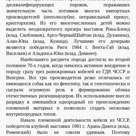
дисквалифицирующих пороков, поражавших
значительную часть потомков многих импортных
производителей (неполнозубие, неправильный прикус,
крипторхизм). Из его многочисленных детей можно
выделить неоднократного призера выставок Рика-Блонд
(влад. Скобликов), Арго-ЧерныйШайтан (влад. Духанина),
Алан-Юна (влад. Куница). Лучшими его дочерьми
являются победитель Риги 1984 г. Вента-Гай (влад.
Васильев) и Альдонса-Юна (влад. Домнич).
Наибольшего расцвета порода достигла во второй
половине 70-х годов, когда началось активное внедрение в
породу сразу трех разнокровных кобелей из ГДР, ЧССР и
Венгрии. Все три производителя резко отличались от
имеющихся собак как по фенотипу, так и генотипически и
сыграли огромную роль в формировании облика
отечественных ризеншнауцеров. Их использование внесло
разрядку в имевшийся однородный по происхождению
племенной материал и позволило создать несколько
внутрипородных типов.
Начало племенной деятельности кобеля из ЧССР,
победителя клубной выставки 1981 г. Арана-Дикеса (влад.
Роменский) было не совсем удачным. Поэтому