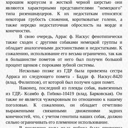
хорошим корпусом и жесткой черной шерстью они
являются характерными представителями "немецкого"
типа ризеншнауцеров. К их недостаткам относятся:
некоторая грубость сложения, коротковатые голени, а
также нередко недостаточная оброслость на морде и
конечностях.
В свою очередь, Аррас ф. Наскус фенотипически
также сходен с другими собаками немецкой группы и
обладает аналогичными достоинствами и недостатками. К
сожалению, использование его весьма ограничено, так как
в большинстве пометов от него был получен большой
процент щенков с пороками зубной системы.
Несколько позже из ГДР была привезена сестра
Арраса из следующего помета - Бадди ф. Наскус-8420
(влад. Филиппов), от которой был получен один помет.
Наконец, последний из плеяды собак, вывезенных
из ГДР,- Ксамбо ф. Гибико-10419 (влад. Барковская). Он
также не является чужекровным по отношению к нашему
поголовью. К сожалению, он обладает отчетливо
выраженными связанными движениями задних
конечностей, что, с учетом генотипа наших собак, должно
сильно ограничивать его племенное использование.
В последние годы из-за рубежа была привезена