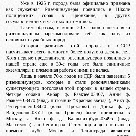
Уже в 1925 г. порода была официально признана
как служебная. Ризеншнауцеры появились в Школе
полицейских собак в Грюнхайде, в других
государственных и частных питомниках.
Таким образом, в конце 20-х годов нашего века
ризеншнауцеры зарекомендовали себя как одну из
основных служебных пород.
История развития этой породы в СССР
насчитывает всего немногим более полутора десятка лет.
Хотя первые представители ризеншнауцеров появились в
нашей стране еще в 30-е годы, это были единичные
экземпляры и племенная работа с ними не велась.
Лишь в начале 70-х годов из ГДР были завезены 5
ризеншнауцеров, которые и стали родоначальниками
существующего поголовья этой породы в нашей стране.
Четыре собаки: Акбар ф. Раакзее-03467, Анни ф.
Раакзее-03470 (влад. питомник "Красная звезда"), Айкэ ф.
Геттерзишец-03420 (влад. Проклова) и Донка ф. д.
Вайдмюлле-03551 (влад. Грошев) были привезены в
Москву, а Янко ф. д. Валльвитцбург-03495 (влад.
Максимова) - в Ленинград. С тех пор и до настоящего
времени клубы Москвы и Ленинграда являются