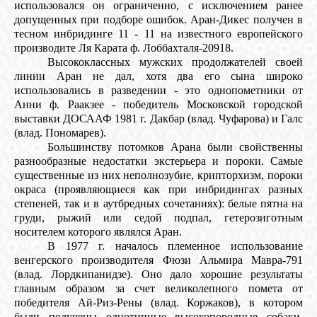
использовался он ограниченно, с исключением ранее
допущенных при подборе ошибок. Аран-Дикес получен в
тесном инбридинге 11 - 11 на известного европейского
производите Ля Карата ф. Лоббахталя-20918.
Высококлассных мужских продолжателей своей
линии Аран не дал, хотя два его сына широко
использовались в разведении - это однопометники от
Анни ф. Раакзее - победитель Московской городской
выставки ДОСААФ 1981 г. Дакбар (влад. Чуфарова) и Галс
(влад. Пономарев).
Большинству потомков Арана были свойственны
разнообразные недостатки экстерьера и пороки. Самые
существенные из них неполнозубие, крипторхизм, пороки
окраса (проявляющиеся как при инбридингах разных
степеней, так и в аутбредных сочетаниях): белые пятна на
груди, рыжий или седой подпал, гетерозиготным
носителем которого являлся Аран.
В 1977 г. началось племенное использование
венгерского производителя Фюзи Альмира Мавра-791
(влад. Лордкипанидзе). Оно дало хорошие результаты
главным образом за счет великолепного помета от
победителя Ай-Риз-Рены (влад. Коржаков), в котором
были получены однотипные высокопородные собаки,