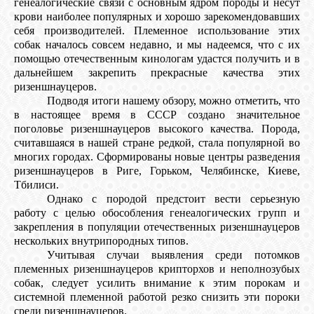
генеалогические связи с основным ядром породы и несут
крови наиболее популярных и хорошо зарекомендовавших
себя производителей. Племенное использование этих
собак началось совсем недавно, и мы надеемся, что с их
помощью отечественным кинологам удастся получить и в
дальнейшем закрепить прекрасные качества этих
ризеншнауцеров.
Подводя итоги нашему обзору, можно отметить, что
в настоящее время в СССР создано значительное
поголовье ризеншнауцеров высокого качества. Порода,
считавшаяся в нашей стране редкой, стала популярной во
многих городах. Сформированы новые центры разведения
ризеншнауцеров в Риге, Горьком, Челябинске, Киеве,
Тбилиси.
Однако с породой предстоит вести серьезную
работу с целью обособления генеалогических групп и
закрепления в популяции отечественных ризеншнауцеров
нескольких внутрипородных типов.
Учитывая случаи выявления среди потомков
племенных ризеншнауцеров крипторхов и неполнозубых
собак, следует усилить внимание к этим порокам и
системной племенной работой резко снизить эти пороки
среди ризеншнауцеров.