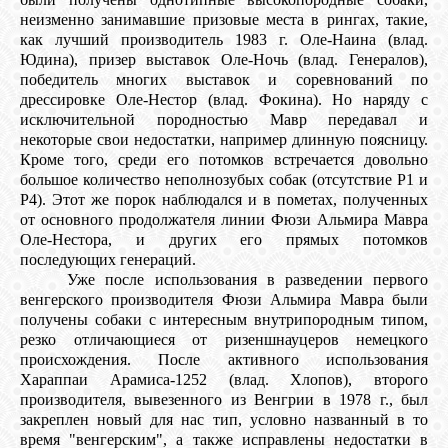
неизменно занимавшие призовые места в рингах, такие,
как лучший производитель 1983 г. Оле-Наина (влад.
Юдина), призер выставок Оле-Ночь (влад. Генералов),
победитель многих выставок и соревнований по
дрессировке Оле-Нестор (влад. Фокина). Но наряду с
исключительной породностью Мавр передавал и
некоторые свои недостатки, например длинную поясницу.
Кроме того, среди его потомков встречается довольно
большое количество неполнозубых собак (отсутствие Р1 и
Р4). Этот же порок наблюдался и в пометах, полученных
от основного продолжателя линии Фюзи Альмира Мавра
Оле-Нестора, и других его прямых потомков
последующих генераций.
Уже после использования в разведении первого
венгерского производителя Фюзи Альмира Мавра были
получены собаки с интересным внутрипородным типом,
резко отличающиеся от ризеншнауцеров немецкого
происхождения. После активного использования
Хараппаи Арамиса-1252 (влад. Хлопов), второго
производителя, вывезенного из Венгрии в 1978 г., был
закреплен новый для нас тип, условно названный в то
время "венгерским", а также исправлены недостатки в