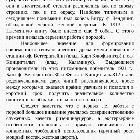
они в значительной степени различались как по своему
строению, так и по окрасу. Наиболее типичным в
сегодняшнем понимании был кобель Битру ф. Зендлинг,
обладающий черной жесткой шерстью. К 1913 г. в
Племенную книгу было внесено еще 8 собак. С этого
времени началась серьезная работа с породой.
Наибольшее значение для формирования
современного генеалогического древа имели племенные
станции оф. Веттерштейнп (влад, Карл Клюфтингер) и оф.
Кинцигтальп (влад. Каламинус). Выдающиеся
производители из этих питомников победитель 1921 г.-
Бази ф. Веттерштейн-30 и Фелс-ф. Кинцигталь-812 стали
родоначальниками двух линий ризеншнауцеров, кросс
между которыми оказался крайне удачным и позволил в
короткий срок получить значительное количество
однотипных собак желательного экстерьера.
Следует заметить, что с первых лет работы с
породой большое внимание уделялось совершенствованию
служебных качеств ризеншнауцеров, а экстерьерные
особенности ставились в прямую зависимость от
конкретных требований использования (крупный рост,
мощный костяк, жесткая шерсть).