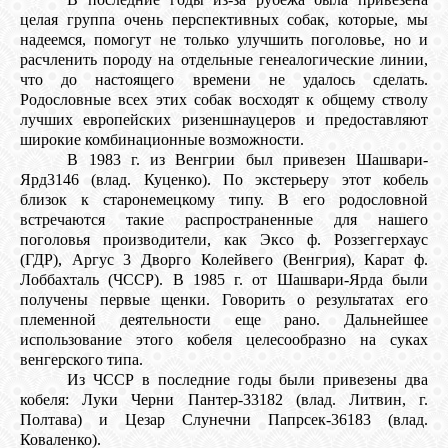
целая группа очень перспективных собак, которые, мы
надеемся, помогут не только улучшить поголовье, но и
расчленить породу на отдельные генеалогические линии,
что до настоящего времени не удалось сделать.
Родословные всех этих собак восходят к общему стволу
лучших европейских ризеншнауцеров и предоставляют
широкие комбинационные возможности.
В 1983 г. из Венгрии был привезен Шашвари-
Ярд3146 (влад. Куценко). По экстерьеру этот кобель
близок к старонемецкому типу. В его родословной
встречаются такие распространенные для нашего
поголовья производители, как Эксо ф. Роззеггерхаус
(ГДР), Аргус 3 Дворго Колейвего (Венгрия), Карат ф.
Лоббахталь (ЧССР). В 1985 г. от Шашвари-Ярда были
получены первые щенки. Говорить о результатах его
племенной деятельности еще рано. Дальнейшее
использование этого кобеля целесообразно на суках
венгерского типа.
Из ЧССР в последние годы были привезены два
кобеля: Луки Черни Пантер-33182 (влад. Литвин, г.
Полтава) и Цезар Слунечни Папрсек-36183 (влад.
Коваленко).