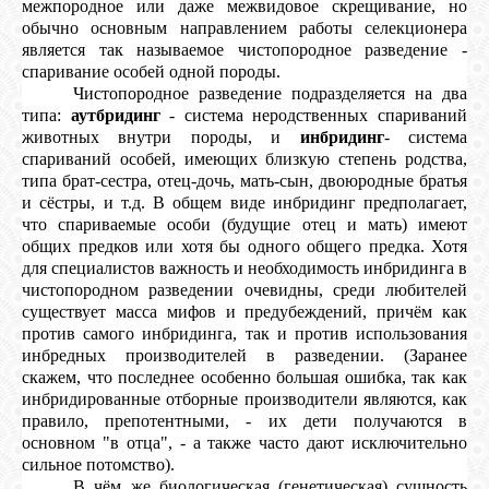
межпородное или даже межвидовое скрещивание, но
обычно основным направлением работы селекционера
является так называемое чистопородное разведение -
спаривание особей одной породы.
Чистопородное разведение подразделяется на два
типа:
аутбридинг
- система неродственных спариваний
животных внутри породы, и
инбридинг
- система
спариваний особей, имеющих близкую степень родства,
типа брат-сестра, отец-дочь, мать-сын, двоюродные братья
и сёстры, и т.д. В общем виде инбридинг предполагает,
что спариваемые особи (будущие отец и мать) имеют
общих предков или хотя бы одного общего предка. Хотя
для специалистов важность и необходимость инбридинга в
чистопородном разведении очевидны, среди любителей
существует масса мифов и предубеждений, причём как
против самого инбридинга, так и против использования
инбредных производителей в разведении. (Заранее
скажем, что последнее особенно большая ошибка, так как
инбридированные отборные производители являются, как
правило, препотентными, - их дети получаются в
основном "в отца", - а также часто дают исключительно
сильное потомство).
В чём же биологическая (генетическая) сущность