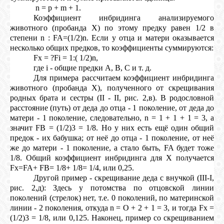
n = р + m + 1.
Коэффициент инбридинга анализируемого
животного (пробанда Х) по этому предку равен 1/2 в
степени n : FA=(1/2)n. Если у отца и матери оказывается
несколько общих предков, то коэффициенты суммируются:
Fx = ?Fi = 1:( 1/2)n,
где i - общие предки А, В, С и т. д.
Для примера рассчитаем коэффициент инбридинга
животного (пробанда Х), полученного от скрещивания
родных брата и сестры (II - II, рис. 2,в). В родословной
расстояние (путь) от деда до отца - 1 поколение, от деда до
матери - 1 поколение, следовательно, n = 1 + 1 + 1 = 3, а
значит FB = (1/2)3 = 1/8. Но у них есть ещё один общий
предок - их бабушка; от неё до отца - 1 поколение, от неё
же до матери - 1 поколение, а стало быть, FA будет тоже
1/8. Общий коэффициент инбридинга для Х получается
Fx=FA+ FB= 1/8+ 1/8= 1/4, или 0,25.
Другой пример - скрещивание деда с внучкой (III-I,
рис. 2,д): Здесь у потомства по отцовской линии
поколений (стрелок) нет, т.е. 0 поколений, по материнской
линии - 2 поколения, откуда n = О + 2 + 1 = 3, и тогда Fx =
(1/2)3 = 1/8, или 0,125. Наконец, пример со скрещиванием