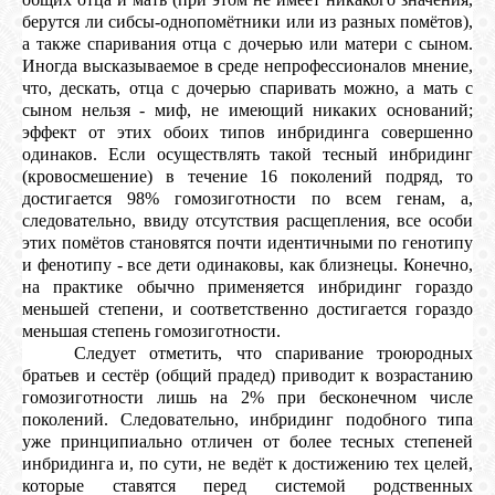
берутся ли сибсы-однопомётники или из разных помётов),
а также спаривания отца с дочерью или матери с сыном.
Иногда высказываемое в среде непрофессионалов мнение,
что, дескать, отца с дочерью спаривать можно, а мать с
сыном нельзя - миф, не имеющий никаких оснований;
эффект от этих обоих типов инбридинга совершенно
одинаков. Если осуществлять такой тесный инбридинг
(кровосмешение) в течение 16 поколений подряд, то
достигается 98% гомозиготности по всем генам, а,
следовательно, ввиду отсутствия расщепления, все особи
этих помётов становятся почти идентичными по генотипу
и фенотипу - все дети одинаковы, как близнецы. Конечно,
на практике обычно применяется инбридинг гораздо
меньшей степени, и соответственно достигается гораздо
меньшая степень гомозиготности.
Следует отметить, что спаривание троюродных
братьев и сестёр (общий прадед) приводит к возрастанию
гомозиготности лишь на 2% при бесконечном числе
поколений. Следовательно, инбридинг подобного типа
уже принципиально отличен от более тесных степеней
инбридинга и, по сути, не ведёт к достижению тех целей,
которые ставятся перед системой родственных