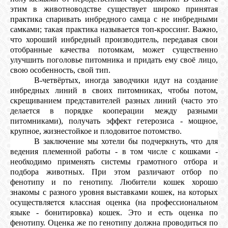
этим в животноводстве существует широко принятая
практика спаривать инбредного самца с не инбредными
самками; такая практика называется топ-кроссинг. Важно,
что хороший инбредный производитель, передавая свои
отобранные качества потомкам, может существенно
улучшить поголовье питомника и придать ему своё лицо,
свою особенность, свой тип.
В-четвёртых, иногда заводчики идут на создание
инбредных линий в своих питомниках, чтобы потом,
скрещиванием представителей разных линий (часто это
делается в порядке кооперации между разными
питомниками), получать эффект гетерозиса - мощное,
крупное, жизнестойкое и плодовитое потомство.
В заключение мы хотели бы подчеркнуть, что для
ведения племенной работы - в том числе с кошками -
необходимо применять системы грамотного отбора и
подбора животных. При этом различают отбор по
фенотипу и по генотипу. Любители кошек хорошо
знакомы с разного уровня выставками кошек, на которых
осуществляется классная оценка (на профессиональном
языке - бонитировка) кошек. Это и есть оценка по
фенотипу. Оценка же по генотипу должна проводиться по