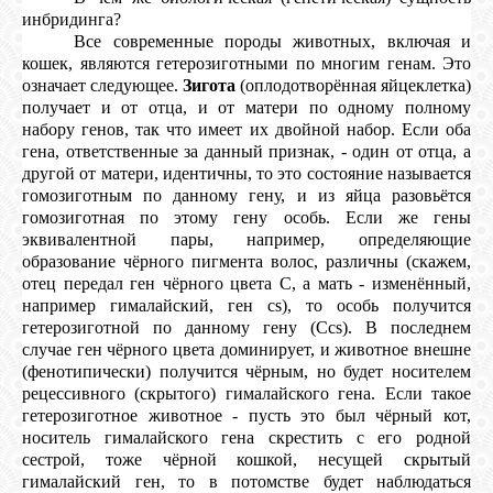
инбридинга?
Все современные породы животных, включая и
кошек, являются гетерозиготными по многим генам. Это
означает следующее.
Зигота
(оплодотворённая яйцеклетка)
получает и от отца, и от матери по одному полному
набору генов, так что имеет их двойной набор. Если оба
гена, ответственные за данный признак, - один от отца, а
другой от матери, идентичны, то это состояние называется
гомозиготным по данному гену, и из яйца разовьётся
гомозиготная по этому гену особь. Если же гены
эквивалентной пары, например, определяющие
образование чёрного пигмента волос, различны (скажем,
отец передал ген чёрного цвета С, а мать - изменённый,
например гималайский, ген сs), то особь получится
гетерозиготной по данному гену (Ссs). В последнем
случае ген чёрного цвета доминирует, и животное внешне
(фенотипически) получится чёрным, но будет носителем
рецессивного (скрытого) гималайского гена. Если такое
гетерозиготное животное - пусть это был чёрный кот,
носитель гималайского гена скрестить с его родной
сестрой, тоже чёрной кошкой, несущей скрытый
гималайский ген, то в потомстве будет наблюдаться