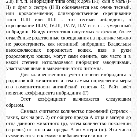
2,е), и т. п. Инбридинг типа отец х дочь II-I), сын х мать (I-
II) и брат х сестра (II-II) обозначается как очень тесный,
или кровосмешение; близкородственное скрещивание
типа II-III или III-II - это тесный инбридинг; а
скрещивание III-IV, IV-III, IV-IV, II-V и т. п. - умеренный
инбридинг. Ввиду отсутствия ощутимых эффектов, более
отдалённые родственные скрещивания на практике можно
не рассматривать, как истинный инбридинг. Владельцы
высококлассных породистых кошек, взяв в руки
родословную кошки, могут сами оценить, как часто и в
какой степени использовался инбридинг заводчиками,
участвовавшими в выведении этого питомца.
Для количественного учёта степени инбридинга в
родословной животного и тем самым определения меры
его гомозиготности английский генетик С. Райт ввёл
понятие коэффициента инбридинга (F).
Этот коэффициент вычисляется следующим
образом.
Сначала считается количество поколений (стрелок -
таких, как на рис. 2) от общего предка А отца и матери до
отца данного животного (р), затем количество поколений
(стрелок) от этого же предка А до матери (m). Эти числа
суммируются, и к сумме прибавляется единица: