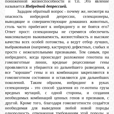
пониженной жизнеспособности и т.п. Это явление
называется
Инбредной депрессией.
Зададим обратный вопрос - почему же, несмотря на
опасность инбредной депрессии, селекционеры,
выводящие и совершенствующие домашних животных,
столь часто прибегают к инбридингу и не боятся его?
Ответ прост: селекционеры не стремятся обеспечить
максимальную выживаемость, жизнестойкость и высокие
качества всех особей потомства, а ведут отбор лучших,
выбраковывая (например, кастрируя) дефектных, слабых и
просто с нежелательными признаками. Тем самым, при
инбридинге, когда происходит разложение генотипа на
гомозиготные линии, вредные рецессивные гены
проявляются и убираются из дальнейшего разведения, а
все "хорошие" гены и их комбинации закрепляются в
гомозиготном состоянии и оставляются для дальнейших
поколений. Таким образом, инбридинг в руках
селекционера - это способ удаления из ге-нотипа груза
вредных мутаций, с одной стороны, и создания
необходимых комбинаций ценных генов и признаков, с
другой. Кроме того, благодаря гомозиготности создаётся
необходимая для выведения любой новой породы
однородность, отвечающая требованиям этой породы, и