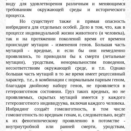
виду для удовлетворения различным и меняющимся
требованиям окружающей среды и исторического
процесса.
Но существует также и прямая опасность
инбридинга для отдельных особей. Дело в том, что, как в
процессе индивидуальной жизни животного (и человека),
так и на протяжении поколений время от времени
происходят мутации - изменения генов. Большая часть
мутаций - вредные, и если бы они немедленно
проявлялись, то приводили бы к смерти (летальные
мутации), уродствам, ненормальностям поведения,
несоответствиям окружающей среде, и т.п. Однако
большая часть мутаций в то же время имеет рецессивный
характер, т.е., в комбинации с нормальным парным геном,
благодаря двойному набору генов, не проявляется в
гетерозиготном состоянии. Груз таких вредных, но не
проявляемых, скрытых мутаций имеется у каждого
гетерозиготного индивидуума, включая каждого человека.
Инбридинг создаёт гомозиготность, в том числе
гомозиготность по вредным генам, и, следовательно, ведёт
к их фенотипическому проявлению в потомстве -
внутриутробной или ранней смерти, уродствам,