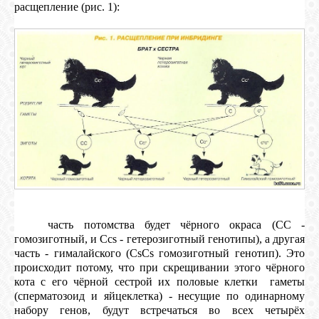
расщепление (рис. 1):
часть потомства будет чёрного окраса (СС -
гомозиготный, и Ссs - гетерозиготный генотипы), а другая
часть - гималайского (СsСs ­гомозиготный генотип). Это
происходит потому, что при скрещивании этого чёрного
кота с его чёрной сестрой их половые клетки ­ гаметы
(сперматозоид и яйцеклетка) - несущие по одинарному
набору генов, будут встречаться во всех четырёх