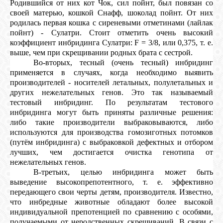
Родившийся от них кот Чок, сил пойнт, был повязан со
своей матерью, кошкой Снафф, шоколад пойнт. От них
родилась первая кошка с сиреневыми отметинами (лайлак
пойнт) - Сулатри. Стоит отметить очень высокий
коэффициент инбридинга Сулатри: F = 3/8, или 0,375, т. е.
выше, чем при скрещивании родных брата с сестрой.
Во-вторых, тесный (очень тесный) инбридинг
применяется в случаях, когда необходимо выявить
производителей - носителей летальных, полулетальных и
других нежелательных генов. Это так называемый
тестовый инбридинг. По результатам тестового
инбридинга могут быть приняты различные решения:
либо такие производители выбраковываются, либо
используются для производства гомозиготных потомков
(путём инбридинга) с выбраковкой дефектных и отбором
лучших, чем достигается очистка генотипа от
нежелательных генов.
В-третьих, целью инбридинга может быть
выведение высокопрепотентного, т. е. эффективно
передающего свои черты детям, производителя. Известно,
что инбредные животные обладают более высокой
индивидуальной препотенцией по сравнению с особями,
получаемыми от неродственных скрещиваний. В связи с