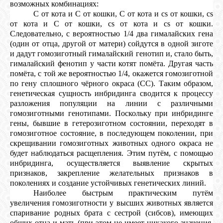
возможных комбинациях:
С от кота и С от кошки, С от кота и сs от кошки, сs
от кота и С от кошки, сs от кота и сs от кошки.
Следовательно, с вероятностью 1/4 два гималайских гена
(один от отца, другой от матери) сойдутся в одной зиготе
и дадут гомозиготный гималайский генотип и, стало быть,
гималайский фенотип у части котят помёта. Другая часть
помёта, с той же вероятностью 1/4, окажется гомозиготной
по гену сплошного чёрного окраса (СС). Таким образом,
генетическая сущность инбридинга сводится к процессу
разложения популяции на линии с различными
гомозиготными генотипами. Поскольку при инбридинге
гены, бывшие в гетерозиготном состоянии, переходят в
гомозиготное состояние, в последующем поколении, при
скрещивании гомозиготных животных одного окраса не
будет наблюдаться расщепления. Этим путём, с помощью
инбридинга, осуществляется выявление скрытых
признаков, закрепление желательных признаков в
поколениях и создание устойчивых генетических линий.
Наиболее быстрым практическим путём
увеличения гомозиготности у высших животных является
спаривание родных брата с сестрой (сибсов), имеющих
общих отца и мать (при этом не имеет никакого значения,