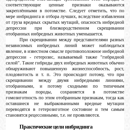
соответствующие ценные признаки оказываются
закреплёнными в потомстве. Следует отметить, что по
мере инбридинга и отбора лучших, вследствие избавления
от груза вредных скрытых мутаций, опасность инбредной
депрессии при близкородственном скрещивании
отобранных инбредных животных уменьшается.
При скрещивании между представителями разных
независимых инбредных линий может наблюдаться
явление, в известном смысле противоположное инбредной
депрессии - гетерозис, называемый также "гибридной
силой". Такие гибриды двух инбредных животных обычно
обнаруживают повышенную жизнеспособность, рост,
плодовитость и т. п. Это происходит потому, что при
скрещивании между двумя инбредными линиями,
отобранными, и потому сходными по типичным
признакам породы, сохраняется в потомстве
гомозиготность по этим отобранным признакам, тогда как
оставшиеся не выбракованными вредные мутации
переводятся в гетерозиготное состояние и тем самым
становятся рецессивными, т.е. не проявляются.
Практические цели инбридинга