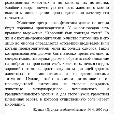
родословным животных и по качеству их потомства.
Вообще говоря, племенную ценность животного можно
выяснить, лишь оценив производителя по качеству его
потомства.
Животное прекрасного фенотипа далеко не всегда
будет хорошим производителем. У животноводов есть
крылатое выражение: "Хороший бык полстада стоит". То
же и с котами-производителями: качество питомника и его
лицо во многом определяется котом-производителем (или
котами-производителями, если их больше одного). Такой
кот­производитель должен быть высоко препотентным, а,
следовательно, заводчики должны обратить своё внимание
на инбредных производителей. Более того, нельзя создать
хороший питомник, просто закупив за границей дорогих
животных с чемпионскими и грандчемпионскими
титулами. Нужно, что­бы в самом питомнике и от
производителей питомника на стороне рождались
животные международного чемпионского и
грандчемпионского уровня. А для этого нужна грамотная
племенная работа, в которой существенную роль играет
инбридинг.
Журнал «Друг для любителей кошек», № 4, 1996 год