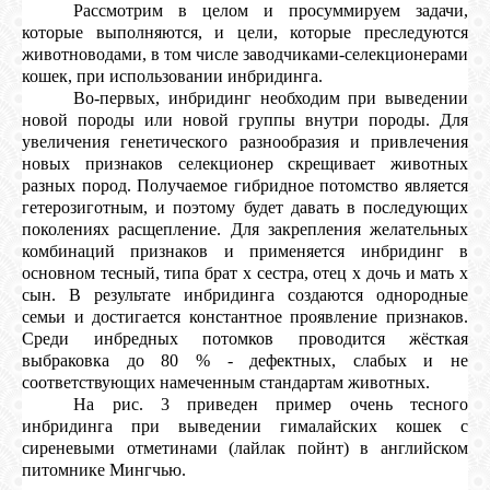
Рассмотрим в целом и просуммируем задачи,
которые выполняются, и цели, которые преследуются
животноводами, в том числе заводчиками-селекционерами
кошек, при использовании инбридинга.
Во-первых, инбридинг необходим при выведении
новой породы или новой группы внутри породы. Для
увеличения генетического разнообразия и привлечения
новых признаков селекционер скрещивает животных
разных пород. Получаемое гибридное потомство является
гетерозиготным, и поэтому будет давать в последующих
поколениях расщепление. Для закрепления желательных
комбинаций признаков и применяется инбридинг в
основном тесный, типа брат х сестра, отец х дочь и мать х
сын. В результате инбридинга создаются однородные
семьи и достигается константное проявление признаков.
Среди инбредных потомков проводится жёсткая
выбраковка до 80 % - дефектных, слабых и не
соответствующих намеченным стандартам животных.
На рис. 3 приведен пример очень тесного
инбридинга при выведении гималайских кошек с
сиреневыми отметинами (лайлак пойнт) в английском
питомнике Мингчью.