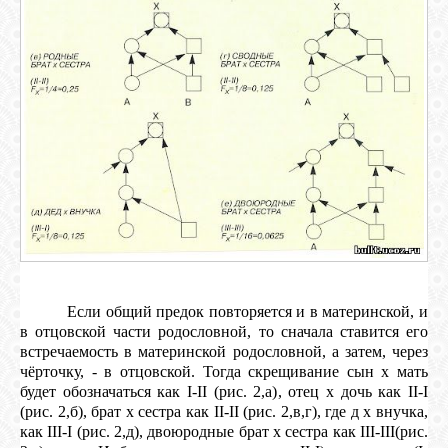
Если общий предок повторяется и в материнской, и
в отцовской части родословной, то сначала ставится его
встречаемость в материнской родословной, а затем, через
чёрточку, - в отцовской. Тогда скрещивание сын х мать
будет обозначаться как I-II (рис. 2,а), отец х дочь как II-I
(рис. 2,б), брат х сестра как II-II (рис. 2,в,г), где д х внучка,
как III-I (рис. 2,д), двоюродные брaт х сестра как III-­III(рис.