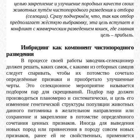
КОШКИ
целью закрепление и улучшение породных качеств своих
животных путём чистопородного разведения и отбора
(селекции). Сразу подчеркнём, что, так как отбор
предполагает жёсткую выбраковку, эта цель вступает в
конфликт с коммерческим разведением кошек, где главная
СВЯЗЬ
цель – прибыль.
Инбридинг как компонент чистопородного
VK
разведения
В процессе своей работы заводчик-селекционер
должен решать, каких самок, с какими из отборных самцов
FACEBOOK
следует спаривать, чтобы их потомство сочетало
определённые признаки и приобретало улучшенные
черты. Это селекционное мероприятие называется
подбором пар для скрещиваний. Подбор пар должен
производиться планомерно и систематически, и цель его
изменение генетической структуры популяции животных
данного питомника в желательном направлении или
сохранение и закрепление в потомстве определённого
сочетания ценных признаков. Иногда для выведения
новых пород или привнесения в породу совсем новых
признаков, ранее ей не свойственных, применяется