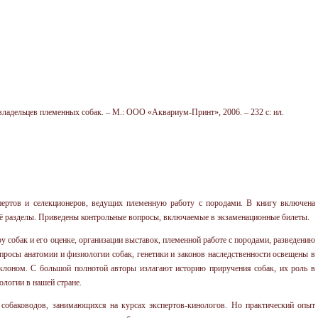
дельцев племенных собак. – М.: ООО «Аквариум-Принт», 2006. – 232 с: ил.
спертов и селекционеров, ведущих племенную работу с породами. В книгу включена
её разделы. Приведены контрольные вопросы, включаемые в экзаменационные билеты.
 собак и его оценке, организации выставок, племенной работе с породами, разведению
просы анатомии и физиологии собак, генетики и законов наследственности освещены в
клоном. С большой полнотой авторы излагают историю приручения собак, их роль в
ологии в нашей стране.
 собаководов, занимающихся на курсах экспертов-кинологов. Но практический опыт