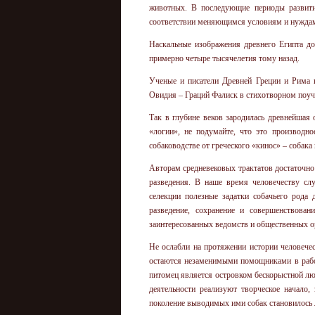
животных. В последующие периоды развити
соответствии меняющимся условиям и нуждам
Наскальные изображения древнего Египта до
примерно четыре тысячелетия тому назад.
Ученые и писатели Древней Греции и Рима 
Овидия – Граций Фалиск в стихотворном поуче
Так в глубине веков зародилась древнейшая 
«логии», не подумайте, что это производн
собаководстве от греческого «кинос» – собака 
Авторам средневековых трактатов достаточно
разведения. В наше время человечеству сл
селекции полезные задатки собачьего рода
разведение, сохранение и совершенствован
заинтересованных ведомств и общественных о
Не ослабли на протяжении истории человече
остаются незаменимыми помощниками в рабо
питомец является островком бескорыстной люб
деятельности реализуют творческое начало,
поколение выводимых ими собак становилось