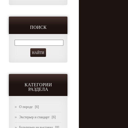
ПОИСК
КАТЕГОРИИ
РАЗДЕЛА
О породе
[6]
Экстерьер и стандарт
[6]
Бультерьер на выставке
[8]