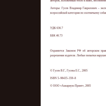
авторов, изложенный тепло и живо, несомненн
Авторы: Гусев Владимир Гаврилович – экспе
всероссийской категории по охотничьему соба
УДК 636.7
ББК 46.73
Охраняется Законом РФ об авторском прав
разрешения издателя. Любые попытки нарушени
© Гусев В.Г., Гусева Е.С., 2005
ISBN 5–98435–359–8
© ООО «Аквариум-Принт», 2005