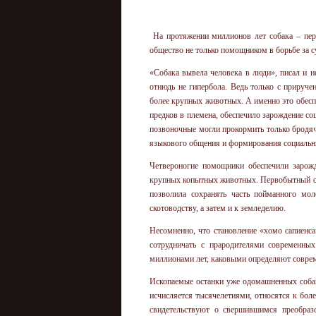
На протяжении миллионов лет собака – пер
общество не только помощником в борьбе за су
«Собака вывела человека в люди», писал и 
отнюдь не гипербола. Ведь только с прируче
более крупных животных. А именно это обес
предков в племена, обеспечило зарождение с
позвоночные могли прокормить только бродяч
языкового общения и формирования социальн
Четвероногие помощники обеспечили зарож
крупных копытных животных. Первобытный охо
позволила сохранять часть пойманного мо
скотоводству, а затем и к земледелию.
Несомненно, что становление «хомо сапиенса
сотрудничать с прародителями современны
миллионами лет, каковыми определяют соврем
Ископаемые останки уже одомашненных собак 
исчисляется тысячелетиями, относятся к бол
свидетельствуют о свершившимся преобра