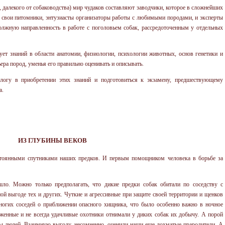
, далекого от собаководства) мир чудаков составляют заводчики, которое в сложнейших
 свои питомники, энтузиасты организаторы работы с любимыми породами, и эксперты
должную направленность в работе с поголовьем собак, рассредоточенным у отдельных
бует знаний в области анатомии, физиологии, психологии животных, основ генетики и
ьера пород, уменья его правильно оценивать и описывать.
логу в приобретении этих знаний и подготовиться к экзамену, предшествующему
а.
ИЗ ГЛУБИНЫ ВЕКОВ
стоянными спутниками наших предков. И первым помощником человека в борьбе за
ошло. Можно только предполагать, что дикие предки собак обитали по соседству с
й выгоде тех и других. Чуткие и агрессивные при защите своей территории и щенков
ногих соседей о приближении опасного хищника, что было особенно важно в ночное
уженные и не всегда удачливые охотники отнимали у диких собак их добычу. А порой
ты людей. Взаимную выгоду, несомненно, оценили наши еще лохматые прародители. А