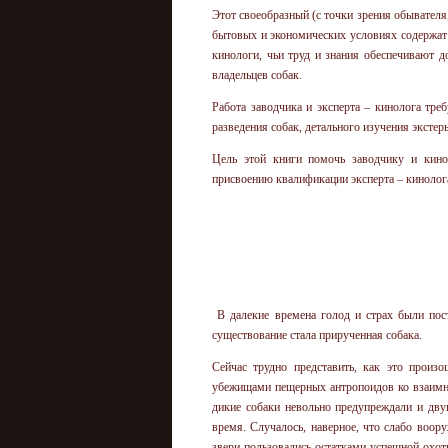
Этот своеобразный (с точки зрения обывателя
бытовых и экономических условиях содержат
кинологи, чьи труд и знания обеспечивают 
владельцев собак.
Работа заводчика и эксперта – кинолога тре
разведения собак, детального изучения экстер
Цель этой книги помочь заводчику и кино
присвоению квалификации эксперта – кинолог
В далекие времена голод и страх были по
существование стала прирученная собака.
Сейчас трудно представить, как это произ
убежищами пещерных антропоидов ко взаимно
дикие собаки невольно предупреждали и дву
время. Случалось, наверное, что слабо воор
звери пользовались остатками успешной охо