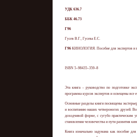
УДК 636.7
ББК 46.73
Г96
Гусев В.Г., Гусева Е.С.
Г96
КИНОЛОГИЯ. Пособие для экспертов и вла
ISBN
5–98435–359–8
Эта книга – руководство по подготовке эк
программа курсов экспертов и освещены все 
Основные разделы книги посвящены экстерьеру
и воспитанию наших четвероногих друзей. Во
доходчивой форме, с сугубо практическим у
становлении человечества и пути развития кин
Книга изначально задумана как пособие для