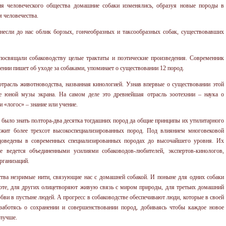
я человеческого общества домашние собаки изменялись, образуя новые породы в
 человечества.
несли до нас облик борзых, гончеобразных и таксообразных собак, существовавших
посвящали собаководству целые трактаты и поэтические произведения. Современник
нии пишет об уходе за собаками, упоминает о существовании 12 пород.
отрасль животноводства, названная кинологией. Узнав впервые о существовании этой
ое юной музы экрана. На самом деле это древнейшая отрасль зоотехнии – наука о
и «логос» – знание или учение.
 было знать полтора-два десятка тогдашних пород да общие принципы их утилитарного
ужит более трехсот высокоспециализированных пород. Под влиянием многовековой
 доведены в современных специализированных породах до высочайшего уровня. Их
ие ведется объединенными усилиями собаководов-любителей, экспертов-кинологов,
рганизаций.
ства незримые нити, связующие нас с домашней собакой. И поныне для одних собаки
те, для других олицетворяют живую связь с миром природы, для третьих домашний
ви в пустыне людей. А прогресс в собаководстве обеспечивают люди, которые в своей
 заботясь о сохранении и совершенствовании пород, добиваясь чтобы каждое новое
 лучше.