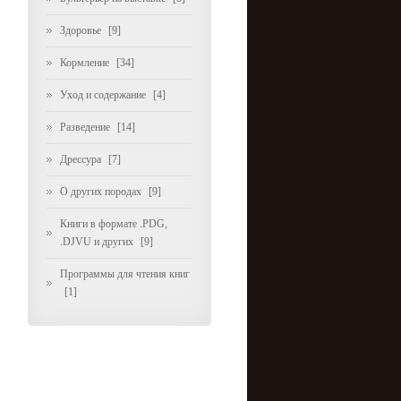
Здоровье
[9]
Кормление
[34]
Уход и содержание
[4]
Разведение
[14]
Дрессура
[7]
О других породах
[9]
Книги в формате .PDG,
.DJVU и других
[9]
Программы для чтения книг
[1]