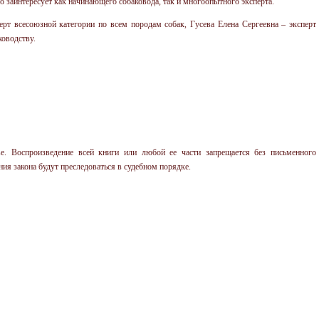
о заинтересует как начинающего собаковода, так и многоопытного эксперта.
рт всесоюзной категории по всем породам собак, Гусева Елена Сергеевна – эксперт
ководству.
е. Воспроизведение всей книги или любой ее части запрещается без письменного
я закона будут преследоваться в судебном порядке.