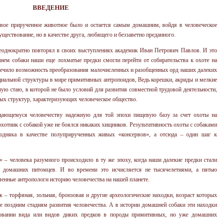
ВВЕДЕНИЕ
вое прирученное животное было и остается самым домашним, войдя в человеческое
ществование, но в качестве друга, любящего и беззаветно преданного.
неоднократно повторял в своих выступлениях академик Иван Петрович Павлов. И это
нием собаки наши еще лохматые предки смогли перейти от собирательства к охоте на
печило возможность преобразования малочисленных и разобщенных орд наших далеких
оциальной структуры в мире примитивных антропоидов, Ведь корешки, акриды и мелкие
ую стаю, в которой не было условий для развития совместной трудовой деятельности,
ых структур, характеризующих человеческое общество.
дающемуся человечеству надежную для той эпохи пищевую базу за счет охоты на
тник с собакой уже не боялся никаких хищников. Результативность охоты с собаками
лодняка в качестве полуприрученных живых «консервов», а отсюда – один шаг к
» – человека разумного происходило в ту же эпоху, когда наши далекие предки стали
х домашних питомцев. И во времени это исчисляется не тысячелетиями, а пятью
енные антропологи историю человечества на нашей планете.
– торфяная, зольная, бронзовая и другие археологические находки, возраст которых
ее поздним стадиям развития человечества. А в истории домашней собаки эти находки
зовании вида или видов диких предков в породы примитивных, но уже домашних