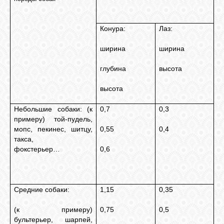
Конура:
Лаз:
ширина
ширина
глубина
высота
высота
Небольшие собаки: (к
0,7
0,3
примеру) той-пудель,
мопс, пекинес, шитцу,
0,55
0,4
такса,
фокстерьер…
0,6
Средние собаки:
1,15
0,35
(к примеру)
0,75
0,5
бультерьер, шарпей,