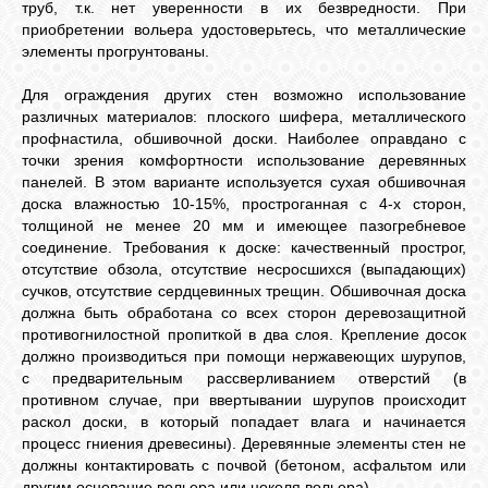
труб, т.к. нет уверенности в их безвредности. При
приобретении вольера удостоверьтесь, что металлические
элементы прогрунтованы.
Для ограждения других стен возможно использование
различных материалов: плоского шифера, металлического
профнастила, обшивочной доски. Наиболее оправдано с
точки зрения комфортности использование деревянных
панелей. В этом варианте используется сухая обшивочная
доска влажностью 10-15%, простроганная с 4-х сторон,
толщиной не менее 20 мм и имеющее пазогребневое
соединение. Требования к доске: качественный прострог,
отсутствие обзола, отсутствие несросшихся (выпадающих)
сучков, отсутствие сердцевинных трещин. Обшивочная доска
должна быть обработана со всех сторон деревозащитной
противогнилостной пропиткой в два слоя. Крепление досок
должно производиться при помощи нержавеющих шурупов,
с предварительным рассверливанием отверстий (в
противном случае, при ввертывании шурупов происходит
раскол доски, в который попадает влага и начинается
процесс гниения древесины). Деревянные элементы стен не
должны контактировать с почвой (бетоном, асфальтом или
другим основание вольера или цоколя вольера).