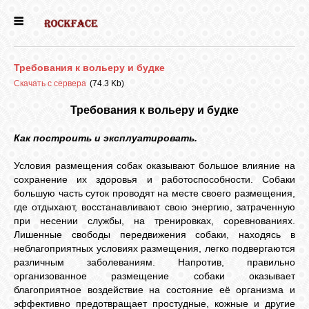
ГЛАВНАЯ
Требования к вольеру и будке
ДЕВОЧКИ
Скачать с сервера
(74.3 Kb)
Требования к вольеру и будке
МАЛЬЧИКИ
Как построить и эксплуатировать.
Условия размещения собак оказывают большое влияние на
НОВОСТИ
сохранение их здоровья и работоспособности. Собаки
большую часть суток проводят на месте своего размещения,
где отдыхают, восстанавливают свою энергию, затраченную
ВЫПУСКНИКИ
при несении службы, на тренировках, соревнованиях.
Лишенные свободы передвижения собаки, находясь в
неблагоприятных условиях размещения, легко подвергаются
ПОЧИТАТЬ
различным заболеваниям. Напротив, правильно
организованное размещение собаки оказывает
благоприятное воздействие на состояние её организма и
эффективно предотвращает простудные, кожные и другие