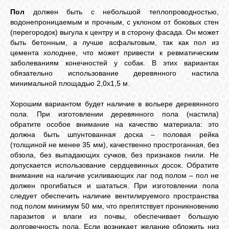
Пол
должен быть с небольшой теплопроводностью,
водонепроницаемым и прочным, с уклоном от боковых стен
(перегородок) выгула к центру и в сторону фасада. Он может
быть бетонным, а лучше асфальтовым, так как пол из
цемента холоднее, что может привести к ревматическим
заболеваниям конечностей у собак. В этих вариантах
обязательно использование деревянного настила
минимальной площадью 2,0х1,5 м.
Хорошим вариантом будет наличие в вольере деревянного
пола. При изготовлении деревянного пола (настила)
обратите особое внимание на качество материала: это
должна быть шпунтованная доска – половая рейка
(толщиной не менее 35 мм), качественно простроганная, без
обзола, без выпадающих сучков, без признаков гнили. Не
допускается использование сердцевинных досок. Обратите
внимание на наличие усиливающих лаг под полом – пол не
должен прогибаться и шататься. При изготовлении пола
следует обеспечить наличие вентилируемого пространства
под полом минимум 50 мм, что препятствует проникновению
паразитов и влаги из почвы, обеспечивает большую
долговечность пола. Если возникает желание обложить низ