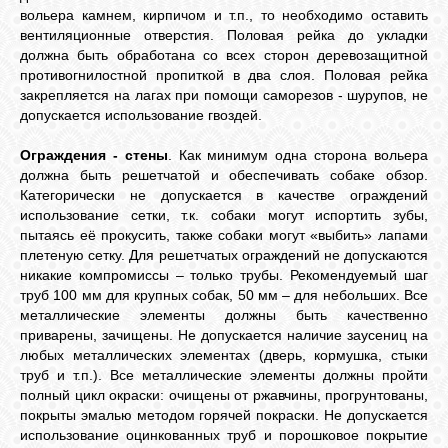
вольера камнем, кирпичом и т.п., то необходимо оставить
вентиляционные отверстия. Половая рейка до укладки
должна быть обработана со всех сторон деревозащитной
противогнилостной пропиткой в два слоя. Половая рейка
закрепляется на лагах при помощи саморезов - шурупов, не
допускается использование гвоздей.
Ограждения - стены
. Как минимум одна сторона вольера
должна быть решетчатой и обеспечивать собаке обзор.
Категорически не допускается в качестве ограждений
использование сетки, т.к. собаки могут испортить зубы,
пытаясь её прокусить, также собаки могут «выбить» лапами
плетеную сетку. Для решетчатых ограждений не допускаются
никакие компромиссы – только трубы. Рекомендуемый шаг
труб 100 мм для крупных собак, 50 мм – для небольших. Все
металлические элементы должны быть качественно
приварены, зачищены. Не допускается наличие заусениц на
любых металлических элементах (дверь, кормушка, стыки
труб и т.п.). Все металлические элементы должны пройти
полный цикл окраски: очищены от ржавчины, прогрунтованы,
покрыты эмалью методом горячей покраски. Не допускается
использование оцинкованных труб и порошковое покрытие