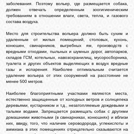
КОШКИ
заболевания. Поэтому вольер, где размещается собака,
должен отвечать определенным зоогигиеническим
требованиям в отношении влаги, света, тепла, и газового
состава воздуха.
СВЯЗЬ
Место для строительства вольера должно быть сухим и
удаленным от жилых помещений, столовых, кухонь,
конюшен, свинарников, выгребных ям, производств с
VK
вредными отходами, пыльных и шумных дорог, автопарков,
складов ГСМ, котельных, навозохранилищ, мусоросборника,
туалета и других объектов выделяющих в воздух вредные
FACEBOOK
газы и испарения. Наиболее оптимальным считается
удаление вольера от этих сооружений на расстояние не
менее 500 метров.
Наиболее благоприятными участками являются места,
естественно защищенные от холодных ветров и солнцепека
деревьями, кустарником и т.д., незатопляемые дождевыми и
талыми водами. Запрещается размещать собак с другими
домашними животными (в свинарниках, конюшнях) и вблизи
них, ввиду, того, что наличие сероводорода, углекислоты и
аммиака в этих помещениях отрицательно сказываются на