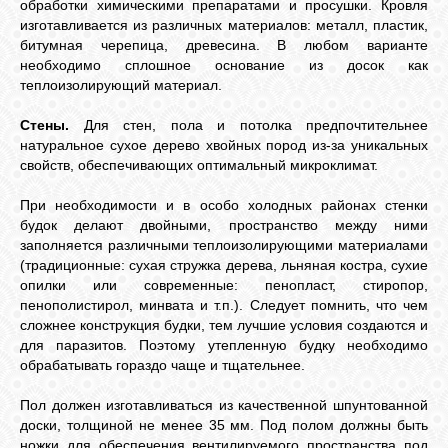
обработки химическими препаратами и просушки. Кровля
изготавливается из различных материалов: металл, пластик,
битумная черепица, древесина. В любом варианте
необходимо сплошное основание из досок как
теплоизолирующий материал.
Стены.
Для стен, пола и потолка предпочтительнее
натуральное сухое дерево хвойных пород из-за уникальных
свойств, обеспечивающих оптимальный микроклимат.
При необходимости и в особо холодных районах стенки
будок делают двойными, пространство между ними
заполняется различными теплоизолирующими материалами
(традиционные: сухая стружка дерева, льняная костра, сухие
опилки или современные: пенопласт, стиропор,
пенополистирол, минвата и т.п.). Следует помнить, что чем
сложнее конструкция будки, тем лучшие условия создаются и
для паразитов. Поэтому утепленную будку необходимо
обрабатывать гораздо чаще и тщательнее.
Пол должен изготавливаться из качественной шпунтованной
доски, толщиной не менее 35 мм. Под полом должны быть
ножки для обеспечения вентилируемого пространства под