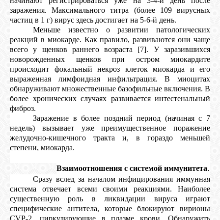
начинают регистрироваться уже на 3-4-й день после
заражения. Максимального титра (более 109 вирусных
частиц в 1 г) вирус здесь достигает на 5-6-й день.
Меньше известно о развитии патологических
реакций в миокарде. Как правило, развиваются они чаще
всего у щенков раннего возраста [7]. У заразившихся
новорожденных щенков при остром миокардите
происходит фокальный некроз клеток миокарда и его
выраженная лимфоидная инфильтрация. В миоцитах
обнаруживают множественные базофильные включения. В
более хронических случаях развивается интестенальный
фиброз.
Заражение в более поздний период (начиная с 7
недель) вызывает уже преимущественное поражение
желудочно-кишечного тракта и, в гораздо меньшей
степени, миокарда.
2.3.
.
Взаимоотношения с системой иммунитета
Сразу вслед за началом инфицирования иммунная
система отвечает всеми своими реакциями. Наиболее
существенную роль в ликвидации вируса играют
специфические антитела, которые блокируют вирионы
CVP-2, циркулирующие в плазме крови. Обнаружить