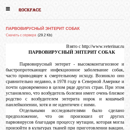
ГЛАВНАЯ
ПАРВОВИРУСНЫЙ ЭНТЕРИТ СОБАК
ДЕВОЧКИ
Скачать с сервера
(29.2 Kb)
Взято с
http://www.veterinar.ru
ПАРВОВИРУСНЫЙ ЭНТЕРИТ СОБАК
МАЛЬЧИКИ
Парвовирусный энтерит - высококонтагиозное и
быстропротекающее инфекционное заболевание собак,
НОВОСТИ
часто приводящее к смертельному исходу. Возникло оно
сравнительно недавно, в 1978 году в Северной Америке и
почти одновременно в целом ряде других стран. При этом
ВЫПУСКНИКИ
установлено, что возбудитель болезни имеет очень близкое
родство с возбудителем энтерита норок и кошачьей
панлейкопении, хотя и не идентичен с ними.
ПОЧИТАТЬ
Отдельными исследователями было сделано
предположение, что он произошел от других
парвовирусов благодаря процессу мутации, которая могла
произойти в культурах тканей при приготовлении вакцин.