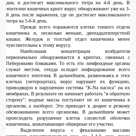
дня, и достигает максимального титра на 4-й день. В
эпителии кишечных крипт вирус обнаруживают уже на 3-
й день после заражения, где он достигает максимального
титра на 5-6-й день.
Прежде всего поражаются клетки тонкого отдела
кишечника и, несколько меньше, двенадцатиперстной
кишки. Желудок и толстый отдел кишечника менее
чувствительны к этому вирусу.
Наибольшая концентрация возбудителя
первоначально обнаруживается в криптах, смежных с
Пейеровыми бляшками. То есть эти лимфоидные органы
служат местом, откуда исходит инфицирование всего
кишечного эпителия. В дальнейшем, размножаясь в этих
клетках (энтероцитах), вирус нарушает их функцию,
приводящую к нарушению системы "K-Na насоса" на их
мембранах. В результате он начинает работать "в обратную
сторону": водные массы поступают не из кишечника в
организм, а наоборот. Это приводит к диарее и резкому
обезвоживанию всего организма. В дальнейшем может
происходить разрушение клеток слизистой оболочки
кишечника, захватывающее обширные его участки.
Выделения вируса с фекальными массами