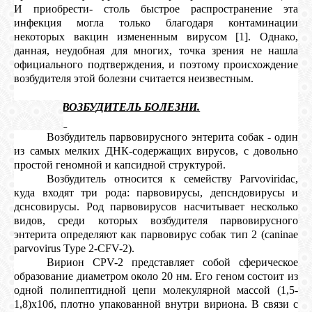
КОШКИ
И приобрести- столь быстрое распространение эта
инфекция могла только благодаря контаминации
некоторых вакцин измененным вирусом [1]. Однако,
данная, неудобная для многих, точка зрения не нашла
официального подтверждения, и поэтому происхождение
СВЯЗЬ
возбудителя этой болезни считается неизвестным.
1.
ВОЗБУДИТЕЛЬ БОЛЕЗНИ.
VK
Возбудитель парвовирусного энтерита собак - один
из самых мелких ДНК-содержащих вирусов, с довольно
FACEBOOK
простой геномной и капсидной структурой.
Возбудитель относится к семейству Parvoviridac,
куда входят три рода: парвовирусы, депсндовирусы и
дснсовирусы. Род парвовирусов насчитывает несколько
видов, среди которых возбудителя парвовирусного
энтерита определяют как парвовирус собак тип 2 (caninae
parvovirus Type 2-CFV-2).
Вирион CPV-2 представляет собой сферическое
образование диаметром около 20 нм. Его геном состоит из
одной полипептидной цепи молекулярной массой (1,5-
1,8)х10б, плотно упакованной внутри вириона. В связи с