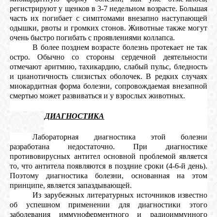
регистрируют у щенков в 3-7 недельном возрасте. Большая
часть их погибает с симптомами внезапно наступающей
одышки, рвоты и громких стонов. Животные также могут
очень быстро погибать с проявлениями коллапса.
В более позднем возрасте болезнь протекает не так
остро. Обычно со стороны сердечной деятельности
отмечают аритмию, тахикардию, слабый пульс, бледность
и цианотичность слизистых оболочек. В редких случаях
миокардитная форма болезни, сопровождаемая внезапной
смертью может развиваться и у взрослых животных.
4.
ДИАГНОСТИКА
Лабораторная диагностика этой болезни
разработана недостаточно. При диагностике
противовирусных антител основной проблемой является
то, что антитела появляются в поздние сроки (4-6-й день).
Поэтому диагностика болезни, основанная на этом
принципе, является запаздывающей.
Из зарубежных литературных источников известно
об успешном применении для диагностики этого
заболевания иммуноферментного и радиоиммунного