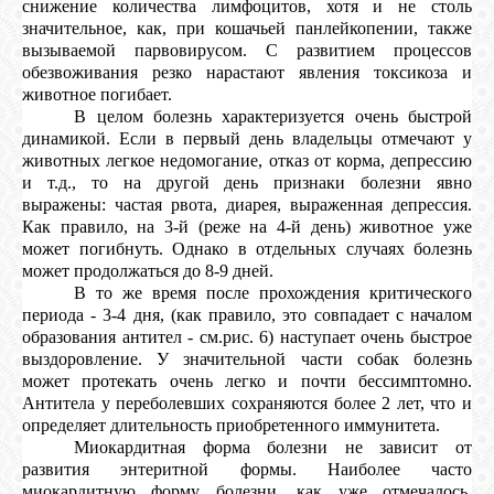
снижение количества лимфоцитов, хотя и не столь
значительное, как, при кошачьей панлейкопении, также
вызываемой парвовирусом. С развитием процессов
обезвоживания резко нарастают явления токсикоза и
животное погибает.
В целом болезнь характеризуется очень быстрой
динамикой. Если в первый день владельцы отмечают у
животных легкое недомогание, отказ от корма, депрессию
и т.д., то на другой день признаки болезни явно
выражены: частая рвота, диарея, выраженная депрессия.
Как правило, на 3-й (реже на 4-й день) животное уже
может погибнуть. Однако в отдельных случаях болезнь
может продолжаться до 8-9 дней.
В то же время после прохождения критического
периода - 3-4 дня, (как правило, это совпадает с началом
образования антител - см.рис. 6) наступает очень быстрое
выздоровление. У значительной части собак болезнь
может протекать очень легко и почти бессимптомно.
Антитела у переболевших сохраняются более 2 лет, что и
определяет длительность приобретенного иммунитета.
Миокардитная форма болезни не зависит от
развития энтеритной формы. Наиболее часто
миокардитную форму болезни, как уже отмечалось,