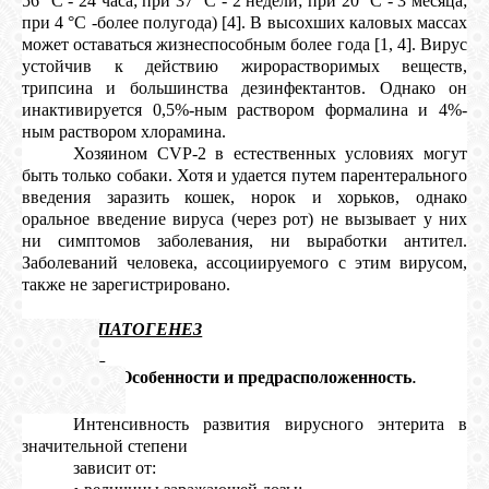
56 °С - 24 часа; при 37 °С - 2 недели; при 20 °С - 3 месяца;
при 4 °С -более полугода) [4]. В высохших каловых массах
может оставаться жизнеспособным более года [1, 4]. Вирус
устойчив к действию жирорастворимых веществ,
трипсина и большинства дезинфектантов. Однако он
инактивируется 0,5%-ным раствором формалина и 4%-
ным раствором хлорамина.
Хозяином CVP-2 в естественных условиях могут
быть только собаки. Хотя и удается путем парентерального
введения заразить кошек, норок и хорьков, однако
оральное введение вируса (через рот) не вызывает у них
ни симптомов заболевания, ни выработки антител.
Заболеваний человека, ассоциируемого с этим вирусом,
также не зарегистрировано.
2.
ПАТОГЕНЕЗ
.
2.1.
Особенности и предрасположенность
Интенсивность развития вирусного энтерита в
значительной степени
зависит от: