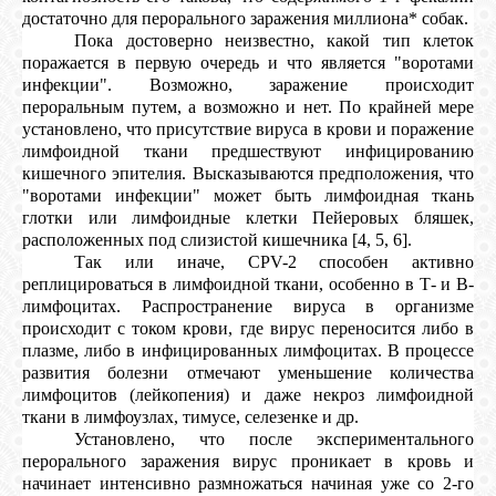
достаточно для перорального заражения миллиона* собак.
Пока достоверно неизвестно, какой тип клеток
поражается в первую очередь и что является "воротами
инфекции". Возможно, заражение происходит
пероральным путем, а возможно и нет. По крайней мере
установлено, что присутствие вируса в крови и поражение
лимфоидной ткани предшествуют инфицированию
кишечного эпителия. Высказываются предположения, что
"воротами инфекции" может быть лимфоидная ткань
глотки или лимфоидные клетки Пейеровых бляшек,
расположенных под слизистой кишечника [4, 5, 6].
Так или иначе, CPV-2 способен активно
реплицироваться в лимфоидной ткани, особенно в Т- и В-
лимфоцитах. Распространение вируса в организме
происходит с током крови, где вирус переносится либо в
плазме, либо в инфицированных лимфоцитах. В процессе
развития болезни отмечают уменьшение количества
лимфоцитов (лейкопения) и даже некроз лимфоидной
ткани в лимфоузлах, тимусе, селезенке и др.
Установлено, что после экспериментального
перорального заражения вирус проникает в кровь и
начинает интенсивно размножаться начиная уже со 2-го