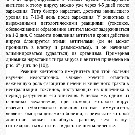
антитела к этому вирусу можно уже через 4-5 дней после
заражения. Титр быстро нарастает, достигая наивысшего
уровня на 7-10-й день после заражения. У животных с
выраженными патологическими реакциями (токсикоз,
обезвоживание) образование антител может задерживаться
на 1-2 дня. С момента появления антител в крови действие
вируса блокируется этими антителами (он не может
проникать в клетку и размножаться), и он начинает
элиминироваться (удаляться) из организма. Примерная
динамика нарастания титра вируса и антител приведена на
рис. б" (цит. по [10]).
Реакции клеточного иммунитета при этой болезни
изучены недостаточно. Однако хочется отметить
важнейшую роль фагоцитов печени и кишечного тракта в
нейтрализации токсинов, поступающих из кишечника в
период разрушения его эпителия. В целом же, одним из
основных механизмов, при помощи которого вирус
избегает губительного влияния системы иммунитета,
является быстрая динамика болезни, в результате которой
животное может погибнуть раньше, чем начнут
синтезироваться антитела в достаточном количестве.