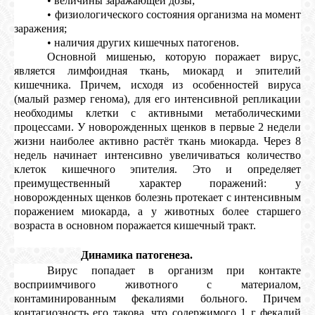
• величины заражающей дозы;
• физиологического состояния организма на момент
заражения;
• наличия других кишечных патогенов.
Основной мишенью, которую поражает вирус,
является лимфоидная ткань, миокард и эпителий
кишечника. Причем, исходя из особенностей вируса
(малый размер генома), для его интенсивной репликации
необходимы клетки с активными метаболическими
процессами. У новорожденных щенков в первые 2 недели
жизни наиболее активно растёт ткань миокарда. Через 8
недель начинает интенсивно увеличиваться количество
клеток кишечного эпителия. Это и определяет
преимущественный характер поражений: у
новорожденных щенков болезнь протекает с интенсивным
поражением миокарда, а у животных более старшего
возраста в основном поражается кишечный тракт.
2.2.
Динамика патогенеза.
Вирус попадает в организм при контакте
восприимчивого животного с материалом,
контаминированным фекалиями больного. Причем
контагиозность его такова, что содержимого 1 г фекалий