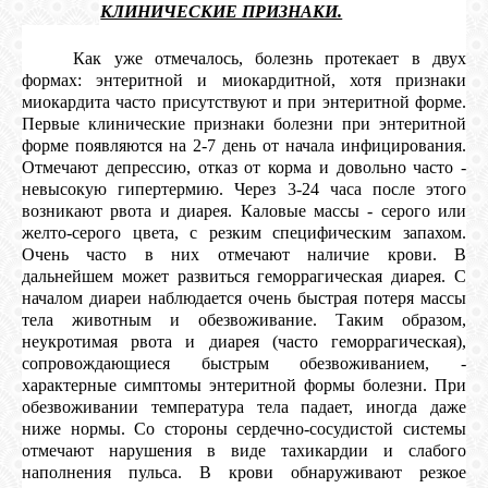
3.
КЛИНИЧЕСКИЕ ПРИЗНАКИ.
Как уже отмечалось, болезнь протекает в двух
формах: энтеритной и миокардитной, хотя признаки
миокардита часто присутствуют и при энтеритной форме.
Первые клинические признаки болезни при энтеритной
форме появляются на 2-7 день от начала инфицирования.
Отмечают депрессию, отказ от корма и довольно часто -
невысокую гипертермию. Через 3-24 часа после этого
возникают рвота и диарея. Каловые массы - серого или
желто-серого цвета, с резким специфическим запахом.
Очень часто в них отмечают наличие крови. В
дальнейшем может развиться геморрагическая диарея. С
началом диареи наблюдается очень быстрая потеря массы
тела животным и обезвоживание. Таким образом,
неукротимая рвота и диарея (часто геморрагическая),
сопровождающиеся быстрым обезвоживанием, -
характерные симптомы энтеритной формы болезни. При
обезвоживании температура тела падает, иногда даже
ниже нормы. Со стороны сердечно-сосудистой системы
отмечают нарушения в виде тахикардии и слабого
наполнения пульса. В крови обнаруживают резкое