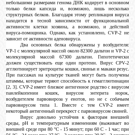
небольшими размерами генома ДНК кодирует в основном
только белки капсида и, возможно, лишь несколько
структурных белков. Благодаря этому репликация вируса
находится в тесной зависимости от функциональной
активности клетки хозяина, а возможно, и действий
вируса-помощника. Однако, как установлено, CVP-2 не
зависит от активности аденовируса.
Два основных белка обнаружены у возбудителя:
VP-1 с молекулярной массой около 82300 дальтон и VP-2 с
молекулярной массой 67300 дальтон. Гипотетически
должен существовать еще один протеин. Вирус CPV-2
агглютинирует эритроциты кошки, свиньи и макаки резус.
При пассажах на культуре тканей могут быть получены
штаммы, которые теряют способность к гемагглютинации
[2, 3]. CVP-2 имеет близкое антигенное родство с вирусом
панлейкопении кошек, вирусом энтерита норок,
возбудителем парвовироза у енотов, но не с собачьим
парвовирусом типа 1. Вместе с тем CVP-2 имеет
некоторый антигенный перекрест с парвовирусом свиней.
Вирус довольно устойчив к факторам внешней
среды, рН и температурным изменениям (выживает во
внешней среде при 80 °С - 15 минут; при 60 С - 1 час; при