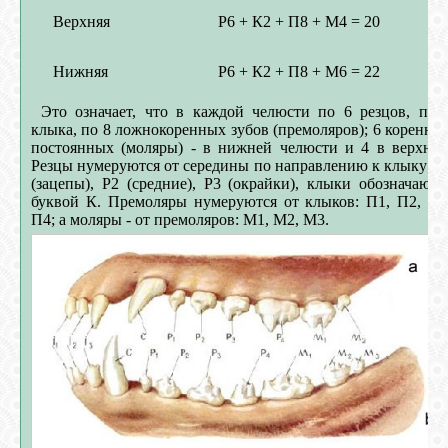
КОШКИ
Верхняя
Р6 + К2 + П8 + М4 = 20
Нижняя
Р6 + К2 + П8 + М6 = 22
СВЯЗЬ
Это означает, что в каждой челюсти по 6 резцов, по 
клыка, по 8 ложнокоренных зубов (премоляров); 6 коренны
постоянных (моляры) - в нижней челюсти и 4 в верхней
Резцы нумеруются от середины по направлению к клыку; Р
VK
(зацепы), Р2 (средние), Р3 (окрайки), клыки обозначаютс
буквой К. Премоляры нумеруются от клыков: П1, П2, П3
П4; а моляры - от премоляров: М1, М2, М3.
FACEBOOK