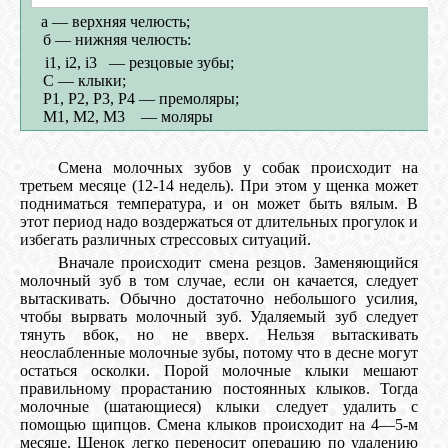
а — верхняя челюсть;
б — нижняя челюсть:
i
1
, i
2
, i
3
— резцовые зубы;
С — клыки;
Р
1
, Р
2
, P
3
, Р
4
— премоляры;
М
1
, М
2
, М
3
— моляры
Смена молочных зубов у собак происходит на
третьем месяце (12-14 недель). При этом у щенка может
подниматься температура, и он может быть вялым. В
этот период надо воздержаться от длительных прогулок и
избегать различных стрессовых ситуаций.
Вначале происходит смена резцов. Заменяющийся
молочный зуб в том случае, если он качается, следует
вытаскивать. Обычно достаточно небольшого усилия,
чтобы вырвать молочный зуб. Удаляемый зуб следует
тянуть вбок, но не вверх. Нельзя вытаскивать
неослабленные молочные зубы, потому что в десне могут
остаться осколки. Порой молочные клыки мешают
правильному прорастанию постоянных клыков. Тогда
молочные (шатающиеся) клыки следует удалить с
помощью щипцов. Смена клыков происходит на 4—5-м
месяце. Щенок легко переносит операцию по удалению